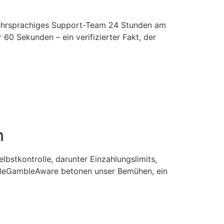
 mehrsprachiges Support-Team 24 Stunden am
60 Sekunden – ein verifizierter Fakt, der
n
bstkontrolle, darunter Einzahlungslimits,
d BeGambleAware betonen unser Bemühen, ein