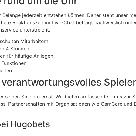
e rund um die Uhr
r Belange jederzeit entstehen können. Daher steht unser
lere Reaktionszeit im Live-Chat beträgt nachweislich unter 
ervice unterstreicht.
schulten Mitarbeitern
on 4 Stunden
n für häufige Anliegen
r Funktionen
eiten
verantwortungsvolles Spiele
einen Spielern ernst. Wir bieten umfassende Tools zur Sel
hluss. Partnerschaften mit Organisationen wie GamCare un
ei Hugobets