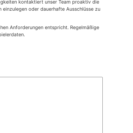
igkeiten kontaktiert unser Team proaktiv die
en einzulegen oder dauerhafte Ausschlüsse zu
schen Anforderungen entspricht. Regelmäßige
ielerdaten.