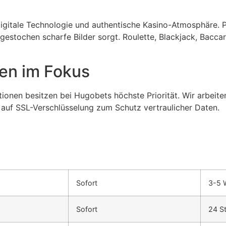
itale Technologie und authentische Kasino-Atmosphäre. Pro
gestochen scharfe Bilder sorgt. Roulette, Blackjack, Bacc
en im Fokus
ionen besitzen bei Hugobets höchste Priorität. Wir arbeiten 
auf SSL-Verschlüsselung zum Schutz vertraulicher Daten.
Sofort
3-5 
Sofort
24 S