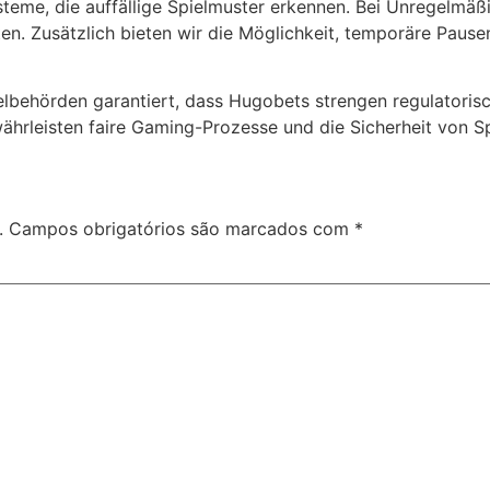
steme, die auffällige Spielmuster erkennen. Bei Unregelmäß
ten. Zusätzlich bieten wir die Möglichkeit, temporäre Paus
elbehörden garantiert, dass Hugobets strengen regulatori
hrleisten faire Gaming-Prozesse und die Sicherheit von Sp
.
Campos obrigatórios são marcados com
*