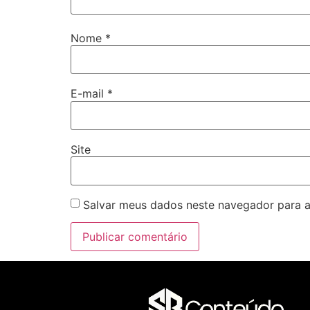
Hacklink panel
Hacklink panel
Nome
*
Hacklink panel
Hacklink panel
E-mail
*
Hacklink panel
Hacklink panel
Site
Hacklink panel
Hacklink panel
Salvar meus dados neste navegador para a
Hacklink panel
Hacklink panel
Hacklink
Hacklink panel