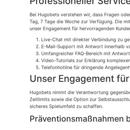
Professioneller Servic
Hacklink Panel
Bei Hugobets verstehen wir, dass Fragen ode
Hacklink Panel
Tag, 7 Tage die Woche zur Verfügung. Die mitt
unser Engagement für hervorragenden Kundens
Hacklink panel
Live-Chat mit direkter Verbindung zu ge
Masal Oku
E-Mail-Support mit Antwort innerhalb v
Hacklink
Umfangreicher FAQ-Bereich mit Antworte
Video-Tutorials zur Erklärung komplexe
Hacklink panel
Telefonhotline für dringende Angelegenh
Hacklink panel
Unser Engagement für 
Hacklink panel
Hugobets nimmt die Verantwortung gegenüber s
Hacklink
Zeitlimits sowie die Option zur Selbstaussc
sicheres Spielumfeld zu schaffen.
Hacklink
Präventionsmaßnahmen b
Hacklink
Hacklink panel