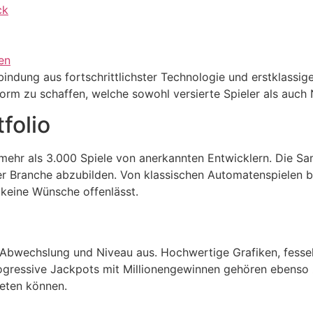
ck
en
bindung aus fortschrittlichster Technologie und erstklassi
orm zu schaffen, welche sowohl versierte Spieler als auch 
folio
 mehr als 3.000 Spiele von anerkannten Entwicklern. Die S
der Branche abzubilden. Von klassischen Automatenspielen 
e keine Wünsche offenlässt.
 Abwechslung und Niveau aus. Hochwertige Grafiken, fesse
rogressive Jackpots mit Millionengewinnen gehören ebens
ieten können.