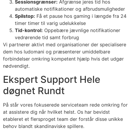
Sessionsgrænser:
Afgrænse jeres tid hos
automatiske notifikationer og afbrudsmuligheder
Spilstop:
Få et pause hos gaming i længde fra 24
timer timer til varig udelukkelse
Tid-kontrol:
Oppebære jævnlige notifikationer
vedrørende tid samt forbrug
Vi partnerer aktivt med organisationer der specialisere
dem hos ludomani og præsenterer umiddelbare
forbindelser omkring kompetent hjælp hvis det udgør
nødvendigt.
Ekspert Support Hele
døgnet Rundt
På står vores fokuserede serviceteam rede omkring for
at assistere dig når hvilket helst. Os har bevidst
etableret et flersproget team der forstår disse unikke
behov blandt skandinaviske spillere.