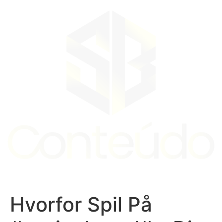
Skip
to
content
Hvorfor Spil På