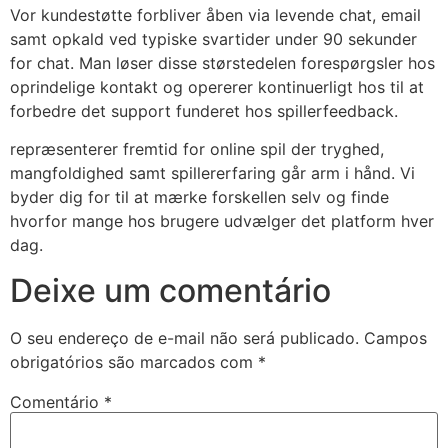
Vor kundestøtte forbliver åben via levende chat, email
samt opkald ved typiske svartider under 90 sekunder
for chat. Man løser disse størstedelen forespørgsler hos
oprindelige kontakt og opererer kontinuerligt hos til at
forbedre det support funderet hos spillerfeedback.
repræsenterer fremtid for online spil der tryghed,
mangfoldighed samt spillererfaring går arm i hånd. Vi
byder dig for til at mærke forskellen selv og finde
hvorfor mange hos brugere udvælger det platform hver
dag.
Deixe um comentário
O seu endereço de e-mail não será publicado.
Campos
obrigatórios são marcados com
*
Comentário
*