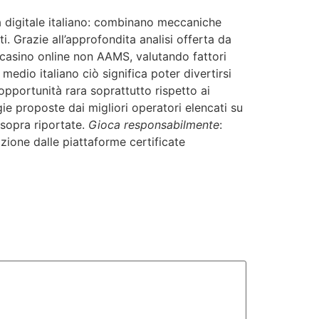
 digitale italiano: combinano meccaniche
i. Grazie all’approfondita analisi offerta da
i casino online non AAMS, valutando fattori
medio italiano ciò significa poter divertirsi
opportunità rara soprattutto rispetto ai
gie proposte dai migliori operatori elencati su
 sopra riportate.
Gioca responsabilmente
:
sizione dalle piattaforme certificate