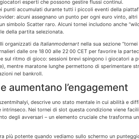
giocatori esperti che possono gestire flussi continui.
 punti accumulati durante tutti i piccoli eventi della piatta
ovider: alcuni assegnano un punto per ogni euro vinto, altri
un simbolo Scatter raro. Alcuni tornei includono anche “wild
e della partita selezionata.
elli organizzati da
Italianmodernart
nella sua sezione “tornei 
nalieri dalle ore 18 00 alle 22 00 CET per favorire la parteci
sul ritmo di gioco: sessioni brevi spingono i giocatori a 
ee), mentre maratone lunghe permettono di sperimentare str
zioni nel bankroll.
che aumentano l’engagement
szentmihalyi, descrive uno stato mentale in cui abilità e dif
rinseco. Nei tornei di slot questa condizione viene facilitat
nto degli avversari – un elemento cruciale che trasforma un
cora più potente quando vediamo sullo schermo un punteggio