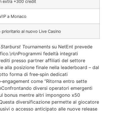
n extra +300 credit
 VIP a Monaco
prioritario al nuovo Live Casino
o
Starburst Tournaments
su NetEnt prevede
cifico.\n\nProgrammi fedeltà integrati
iti presso partner affiliati del settore
alla posizione finale nella leaderboard – dal
tto forma di free‑spin dedicati
i re‑engagement come “Ritorna entro sette
\nConfrontando diversi operatori emergenti
 sul bonus mentre altri impongono x50
Questa diversificazione permette al giocatore
lusivi o accesso anticipato alle nuove release