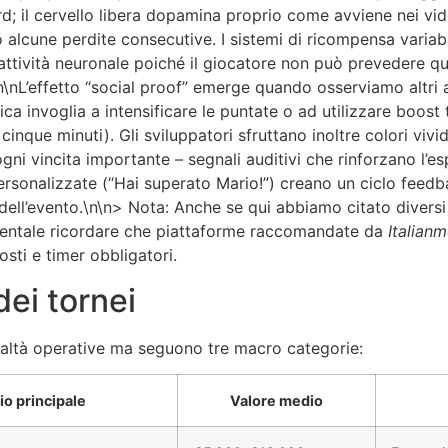
rd; il cervello libera dopamina proprio come avviene nei v
alcune perdite consecutive. I sistemi di ricompensa variab
attività neuronale poiché il giocatore non può prevedere qu
n\nL’effetto “social proof” emerge quando osserviamo altri 
a invoglia a intensificare le puntate o ad utilizzare boost
inque minuti). Gli sviluppatori sfruttano inoltre colori viv
gni vincita importante – segnali auditivi che rinforzano l’es
personalizzate (“Hai superato Mario!”) creano un ciclo feedb
 dell’evento.\n\n> Nota: Anche se qui abbiamo citato diversi
mentale ricordare che piattaforme raccomandate da
Italian
osti e timer obbligatori.
dei tornei
realtà operative ma seguono tre macro categorie:
o principale
Valore medio