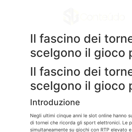
klink panel
klink panel
klink paketleri
Il fascino dei torn
klink
scelgono il gioco 
klink
klink
Il fascino dei torn
klink
scelgono il gioco 
klink panel
klink panel
Introduzione
klink panel
Negli ultimi cinque anni le slot online hanno s
klink panel
di tornei che ricorda gli sport elettronici. Le
klink panel
simultaneamente su giochi con RTP elevato e 