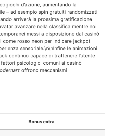
ideogiochi d’azione, aumentando la
ile – ad esempio spin gratuiti randomizzati
ando arriverà la prossima gratificazione
avatar avanzare nella classifica mentre noi
 temporanei messi a disposizione dal casinò
idi come rosso neon per indicare jackpot
perienza sensoriale.\n\nInfine le animazioni
ack continuo capace di trattenere l’utente
 fattori psicologici comuni ai casinò
modernart
offrono meccanismi
Bonus extra