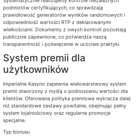
Systematycznie realizujemy kontrole niezależnych
ink panel
podmiotów certyfikujących, co sprawdzają
prawidłowość generatorów wyników randomowych i
ink panel
odpowiedniość wartości RTP z deklarowanymi
wielkościami. Dokumenty z owych kontroli pozostają
ink panel
publicznie zapewnione, co potwierdza naszą
ink panel
transparentność i poświęcenie w uczciwe praktyki.
ink panel
System premii dla
ink panel
użytkowników
ink panel
Imperialne Kasyno zapewnia wielowarstwowy system
ink panel
premii stworzony z myślą o podnoszeniu wartości dla
klientów. Oferowana polityka premiowa wykracza dalej
ink panel
niż standardowe zestawy powitalne, obejmując pełny
nk satın al
system lojalnościowy oraz regularne promocje
specjalne.
ink Panel
Typ bonusu
ink Panel