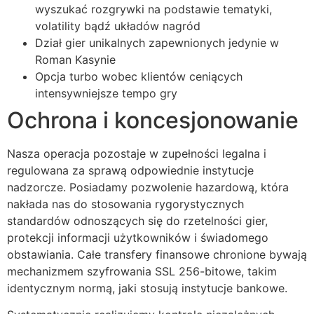
ink panel
wyszukać rozgrywki na podstawie tematyki,
volatility bądź układów nagród
ink panel
Dział gier unikalnych zapewnionych jedynie w
Roman Kasynie
ink panel
Opcja turbo wobec klientów ceniących
ink panel
intensywniejsze tempo gry
Ochrona i koncesjonowanie
ink panel
ink panel
Nasza operacja pozostaje w zupełności legalna i
ink panel
regulowana za sprawą odpowiednie instytucje
nadzorcze. Posiadamy pozwolenie hazardową, która
ink panel
nakłada nas do stosowania rygorystycznych
standardów odnoszących się do rzetelności gier,
ink panel
protekcji informacji użytkowników i świadomego
ink panel
obstawiania. Całe transfery finansowe chronione bywają
mechanizmem szyfrowania SSL 256-bitowe, takim
ink
identycznym normą, jaki stosują instytucje bankowe.
ink panel