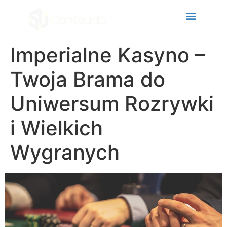
ink panel
ink panel
nk paketleri
Imperialne Kasyno –
ink
Twoja Brama do
ink
Uniwersum Rozrywki
ink
i Wielkich
ink
ink panel
Wygranych
ink panel
ink panel
ink panel
ink panel