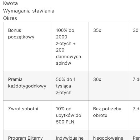
Kwota
Wymagania stawiania
ink Panel
Okres
ink Panel
Bonus
100% do
35x
30
ink Panel
początkowy
2000
złotych +
ink Panel
200
darmowych
ink Panel
spinów
ink Panel
Premia
50% do 1
30x
7 
ink Panel
każdotygodniowy
tysiąca
złotych
ink Panel
ink panel
Zwrot sobotni
10% od
Bez potrzeby
7 
ubytków do
obrotu
ink panel
500 PLN
ink panel
Program Elitarny
Indywidualne
Negocjowalne
Per