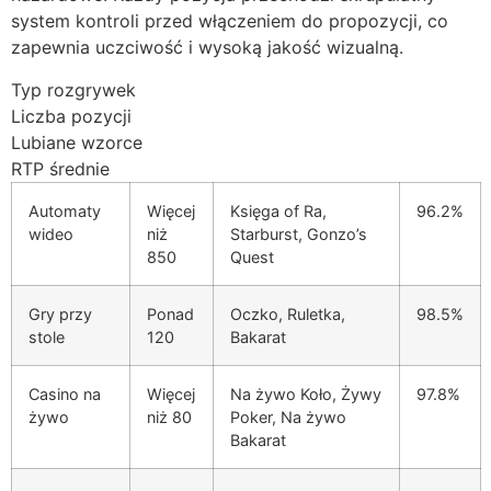
system kontroli przed włączeniem do propozycji, co
ink Panel
zapewnia uczciwość i wysoką jakość wizualną.
ink Panel
Typ rozgrywek
ink panel
Liczba pozycji
Lubiane wzorce
 Oku
RTP średnie
ink
Automaty
Więcej
Księga of Ra,
96.2%
wideo
niż
Starburst, Gonzo’s
ink panel
850
Quest
ink panel
Gry przy
Ponad
Oczko, Ruletka,
98.5%
ink panel
stole
120
Bakarat
ink
Casino na
Więcej
Na żywo Koło, Żywy
97.8%
ink
żywo
niż 80
Poker, Na żywo
Bakarat
ink
ink panel