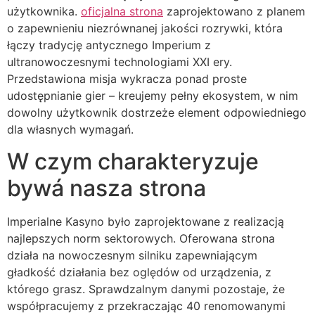
użytkownika.
oficjalna strona
zaprojektowano z planem
ink panel
o zapewnieniu niezrównanej jakości rozrywki, która
łączy tradycję antycznego Imperium z
ink panel
ultranowoczesnymi technologiami XXI ery.
Przedstawiona misja wykracza ponad proste
ink panel
udostępnianie gier – kreujemy pełny ekosystem, w nim
ink panel
dowolny użytkownik dostrzeże element odpowiedniego
dla własnych wymagań.
ink panel
W czym charakteryzuje
ink panel
bywá nasza strona
ink panel
ink panel
Imperialne Kasyno było zaprojektowane z realizacją
najlepszych norm sektorowych. Oferowana strona
ink panel
działa na nowoczesnym silniku zapewniającym
ink panel
gładkość działania bez oględów od urządzenia, z
którego grasz. Sprawdzalnym danymi pozostaje, że
ink panel
współpracujemy z przekraczając 40 renomowanymi