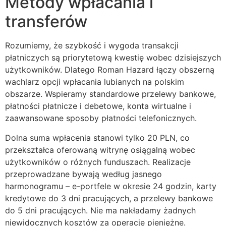
Metody wpłacania i
t
transferów
ahis
Rozumiemy, że szybkość i wygoda transakcji
t giriş
płatniczych są priorytetową kwestię wobec dzisiejszych
użytkowników. Dlatego Roman Hazard łączy obszerną
t
wachlarz opcji wpłacania lubianych na polskim
nbet giriş
obszarze. Wspieramy standardowe przelewy bankowe,
płatności płatnicze i debetowe, konta wirtualne i
anbet
zaawansowane sposoby płatności telefonicznych.
nbet giriş
Dolna suma wpłacenia stanowi tylko 20 PLN, co
pashabet
przekształca oferowaną witrynę osiągalną wobec
użytkowników o różnych funduszach. Realizacje
t
przeprowadzane bywają według jasnego
harmonogramu – e-portfele w okresie 24 godzin, karty
t
kredytowe do 3 dni pracujących, a przelewy bankowe
ink Panel
do 5 dni pracujących. Nie ma nakładamy żadnych
niewidocznych kosztów za operacje pieniężne.
der