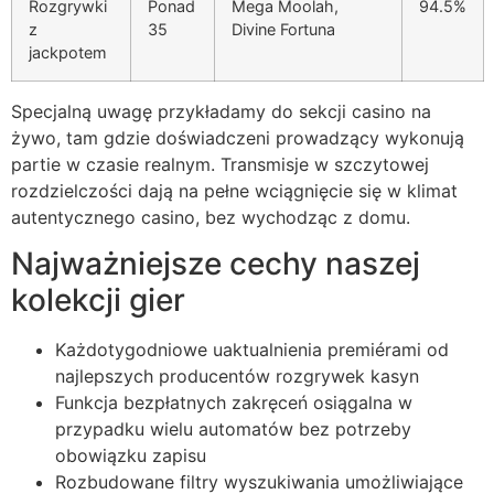
Rozgrywki
Ponad
Mega Moolah,
94.5%
z
35
Divine Fortuna
ink panel
jackpotem
ink
Specjalną uwagę przykładamy do sekcji casino na
ink
żywo, tam gdzie doświadczeni prowadzący wykonują
partie w czasie realnym. Transmisje w szczytowej
acklink
rozdzielczości dają na pełne wciągnięcie się w klimat
ink
autentycznego casino, bez wychodząc z domu.
ink
Najważniejsze cechy naszej
kolekcji gier
nk satın al
ink panel
Każdotygodniowe uaktualnienia premiérami od
najlepszych producentów rozgrywek kasyn
ink panel
Funkcja bezpłatnych zakręceń osiągalna w
ink panel
przypadku wielu automatów bez potrzeby
obowiązku zapisu
ink panel
Rozbudowane filtry wyszukiwania umożliwiające