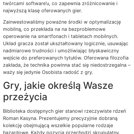
twórcami software’u, co zapewnia zróżnicowanie i
ink panel
najwyższą klasę oferowanych gier.
ink panel
Zainwestowaliśmy poważne środki w optymalizację
ink panel
mobilną, co przekłada na na bezproblemowe
operowanie na smartfonach i tabletach mobilnych.
ink panel
Układ gracza został ukształtowany logicznie, usuwając
ink panel
nadmiarowe trudności i umożliwiając błyskawiczny
wejście do preferowanych tytułów. Oferowana filozofia
ink panel
zakłada, że technika powinna stać się niedostrzegalna –
waży się jedynie Osobista radość z gry.
ati
Gry, jakie określą Wasze
ink
przeżycia
ink Panel
ink
Biblioteka dostępnych gier stanowi rzeczywiste rdzeń
Roman Kasyna. Prezentujemy precyzyjnie dobraną
ink Panel
kolekcję obejmującą wszelkie popularne rodzaje
 oku
hazardowe. Każdy pozycja przechodzi skrupulatny