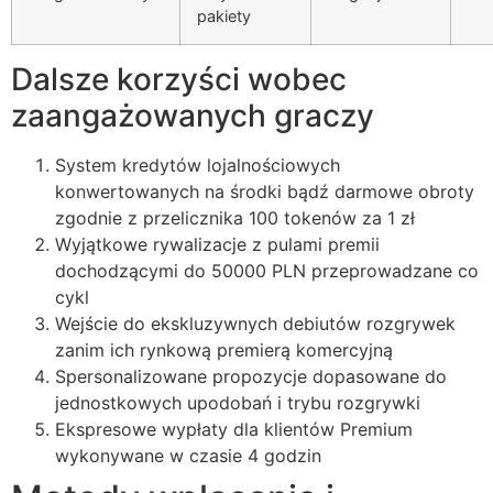
nk giriş
pakiety
r sale
Dalsze korzyści wobec
et
zaangażowanych graczy
t
System kredytów lojalnościowych
anbet
konwertowanych na środki bądź darmowe obroty
zgodnie z przelicznika 100 tokenów za 1 zł
ng Forum
Wyjątkowe rywalizacje z pulami premii
t giriş
dochodzącymi do 50000 PLN przeprowadzane co
cykl
ca escort
Wejście do ekskluzywnych debiutów rozgrywek
ahis
zanim ich rynkową premierą komercyjną
Spersonalizowane propozycje dopasowane do
t giriş
jednostkowych upodobań i trybu rozgrywki
Ekspresowe wypłaty dla klientów Premium
anbet
wykonywane w czasie 4 godzin