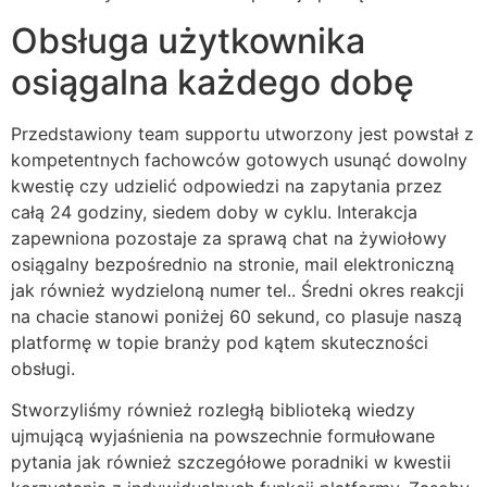
Obsługa użytkownika
spin
osiągalna każdego dobę
is
ribu
Przedstawiony team supportu utworzony jest powstał z
kompetentnych fachowców gotowych usunąć dowolny
kwestię czy udzielić odpowiedzi na zapytania przez
całą 24 godziny, siedem doby w cyklu. Interakcja
zapewniona pozostaje za sprawą chat na żywiołowy
osiągalny bezpośrednio na stronie, mail elektroniczną
jak również wydzieloną numer tel.. Średni okres reakcji
na chacie stanowi poniżej 60 sekund, co plasuje naszą
platformę w topie branży pod kątem skuteczności
obsługi.
Stworzyliśmy również rozległą biblioteką wiedzy
ujmującą wyjaśnienia na powszechnie formułowane
pytania jak również szczegółowe poradniki w kwestii