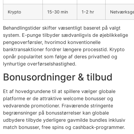
cklink panel
Krypto
15-30 min
1-2 hr
Netværksg
cklink panel
cklink panel
Behandlingstider skifter væsentligt baseret på valgt
system. E-punge tilbyder sædvanligvis de øjeblikkelige
cklink panel
pengeoverførsler, hvorimod konventionelle
banktransaktioner fordrer længere processtid. Krypto
cklink panel
opnår popularitet som følge af deres privathed og
cklink panel
lynhurtige overførselshastighed.
cklink panel
Bonusordninger & tilbud
cklink panel
Et af hovedgrundene til at spillere vælger globale
cklink panel
platforme er de attraktive welcome bonusser og
vedvarende promotioner. Fraværende stringente
cklink panel
begrænsninger på bonusstørrelser kan globale
cklink
udbydere tilbyde yderligere gavmilde bundles inklusiv
match bonusser, free spins og cashback-programmer.
cklink panel