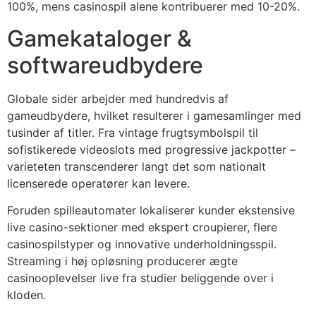
100%, mens casinospil alene kontribuerer med 10-20%.
cklink Panel
Gamekataloger &
cklink Panel
softwareudbydere
cklink Panel
Globale sider arbejder med hundredvis af
cklink Panel
gameudbydere, hvilket resulterer i gamesamlinger med
tusinder af titler. Fra vintage frugtsymbolspil til
cklink Panel
sofistikerede videoslots med progressive jackpotter –
cklink Panel
varieteten transcenderer langt det som nationalt
licenserede operatører kan levere.
cklink Panel
Foruden spilleautomater lokaliserer kunder ekstensive
cklink Panel
live casino-sektioner med ekspert croupierer, flere
cklink panel
casinospilstyper og innovative underholdningsspil.
Streaming i høj opløsning producerer ægte
cklink panel
casinooplevelser live fra studier beliggende over i
kloden.
cklink panel