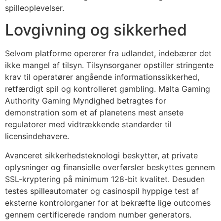
cklink panel
spilleoplevelser.
cklink panel
Lovgivning og sikkerhed
cklink panel
Selvom platforme opererer fra udlandet, indebærer det
cklink panel
ikke mangel af tilsyn. Tilsynsorganer opstiller stringente
krav til operatører angående informationssikkerhed,
cklink panel
retfærdigt spil og kontrolleret gambling. Malta Gaming
cklink panel
Authority Gaming Myndighed betragtes for
demonstration som et af planetens mest ansete
luminati
regulatorer med vidtrækkende standarder til
licensindehavere.
cklink
Avanceret sikkerhedsteknologi beskytter, at private
cklink Panel
oplysninger og finansielle overførsler beskyttes gennem
cklink
SSL-kryptering på minimum 128-bit kvalitet. Desuden
testes spilleautomater og casinospil hyppige test af
cklink Panel
eksterne kontrolorganer for at bekræfte lige outcomes
asal oku
gennem certificerede random number generators.