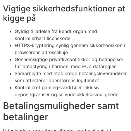
Vigtige sikkerhedsfunktioner at
cklink Panel
kigge på
cklink Panel
cklink panel
Gyldig tilladelse fra kendt organ med
kontrollerbart licenskode
asal Oku
HTTPS-kryptering synlig gennem sikkerhedsikon i
cklink
browserens adresselinje
Gennemsigtige privatlivspolitikker og betingelser
cklink panel
for datastyring i harmoni med EU’s dataregler
Samarbejde med etablerede betalingsleverandører
cklink panel
som attesterer operatørens legitimitet
cklink panel
Kontrolleret gaming-værktøjer inklusiv
depositgrænser og selvudelukkelsesmuligheder
cklink
Betalingsmuligheder samt
cklink
betalinger
cklink
cklink panel
Udenlandske operatører tilbyder sædvanligvis et