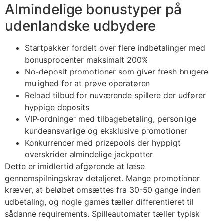
Almindelige bonustyper på
cklink panel
udenlandske udbydere
cklink panel
Startpakker fordelt over flere indbetalinger med
cklink panel
bonusprocenter maksimalt 200%
cklink panel
No-deposit promotioner som giver fresh brugere
mulighed for at prøve operatøren
cklink panel
Reload tilbud for nuværende spillere der udfører
cklink panel
hyppige deposits
VIP-ordninger med tilbagebetaling, personlige
cklink panel
kundeansvarlige og eksklusive promotioner
Konkurrencer med prizepools der hyppigt
cklink panel
overskrider almindelige jackpotter
cklink panel
Dette er imidlertid afgørende at læse
gennemspilningskrav detaljeret. Mange promotioner
cklink satın al
kræver, at beløbet omsættes fra 30-50 gange inden
cklink Panel
udbetaling, og nogle games tæller differentieret til
sådanne requirements. Spilleautomater tæller typisk
cklink Panel