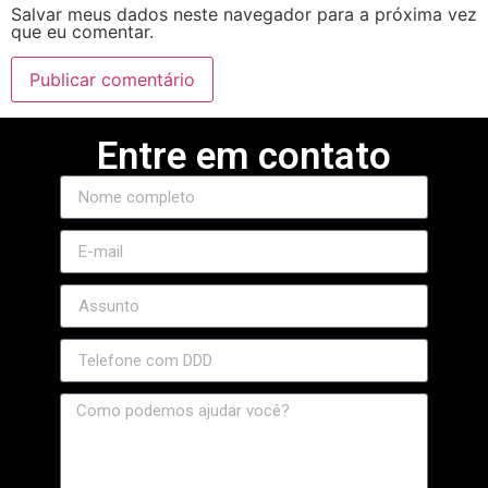
Salvar meus dados neste navegador para a próxima vez
que eu comentar.
tvole
etwoon
twild
Entre em contato