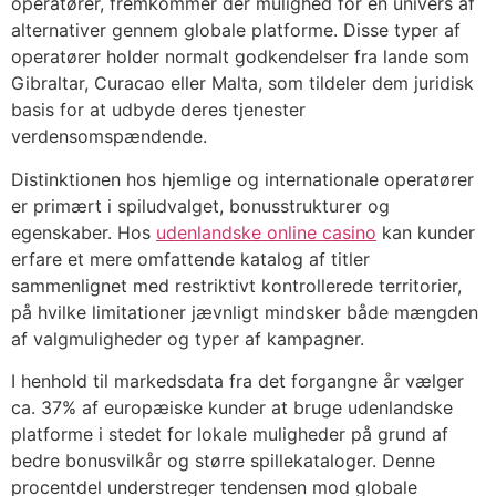
operatører, fremkommer der mulighed for en univers af
alternativer gennem globale platforme. Disse typer af
cklink panel
operatører holder normalt godkendelser fra lande som
Gibraltar, Curacao eller Malta, som tildeler dem juridisk
cklink panel
basis for at udbyde deres tjenester
cklink panel
verdensomspændende.
cklink panel
Distinktionen hos hjemlige og internationale operatører
er primært i spiludvalget, bonusstrukturer og
cklink panel
egenskaber. Hos
udenlandske online casino
kan kunder
cklink panel
erfare et mere omfattende katalog af titler
sammenlignet med restriktivt kontrollerede territorier,
cklink panel
på hvilke limitationer jævnligt mindsker både mængden
af valgmuligheder og typer af kampagner.
cklink panel
I henhold til markedsdata fra det forgangne år vælger
cklink panel
ca. 37% af europæiske kunder at bruge udenlandske
cklink panel
platforme i stedet for lokale muligheder på grund af
bedre bonusvilkår og større spillekataloger. Denne
cklink panel
procentdel understreger tendensen mod globale