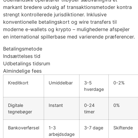
markant bredere udvalg af transaktionsmetoder kontra
cklink panel
strengt kontrollerede jurisdiktioner. Inklusive
konventionelle betalingskort og wire transfers til
cklink
moderne e-wallets og krypto – mulighederne afspejler
cklink
en international spillerbase med varierende præferencer.
y Hacklink
Betalingsmetode
Indsættelses tid
cklink
Udbetalings tidsrum
cklink
Almindelige fees
cklink satın al
Kreditkort
Umiddelbar
3-5
0-2%
hverdage
cklink panel
Digitale
Instant
0-24
0%
cklink panel
tegnebøger
timer
cklink panel
Bankoverførsel
1-3
3-7 dage
Skiftende
cklink panel
arbejdsdage