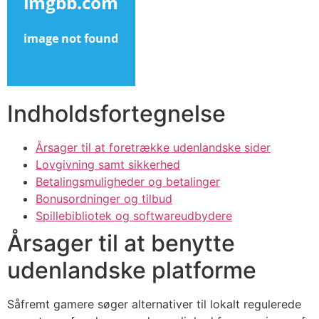
cklink panel
cklink panel
cklink panel
cklink panel
Indholdsfortegnelse
cklink panel
Årsager til at foretrække udenlandske sider
cklink panel
Lovgivning samt sikkerhed
cklink panel
Betalingsmuligheder og betalinger
Bonusordninger og tilbud
cklink panel
Spillebibliotek og softwareudbydere
cklink satın al
Årsager til at benytte
cklink satın al
udenlandske platforme
cklink panel
Såfremt gamere søger alternativer til lokalt regulerede
cklink panel