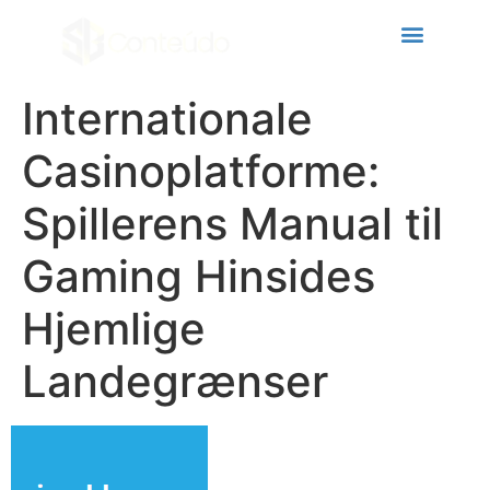
cklink panel
cklink panel
cklink paketleri
Internationale
cklink
Casinoplatforme:
cklink
Spillerens Manual til
cklink
Gaming Hinsides
cklink
cklink panel
Hjemlige
cklink panel
Landegrænser
cklink panel
cklink panel
cklink panel