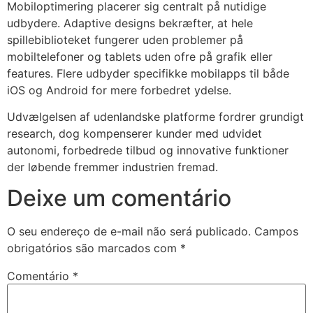
Mobiloptimering placerer sig centralt på nutidige
cklink giriş
udbydere. Adaptive designs bekræfter, at hele
y per sale
spillebiblioteket fungerer uden problemer på
mobiltelefoner og tablets uden ofre på grafik eller
erabet
features. Flere udbyder specifikke mobilapps til både
libet
iOS og Android for mere forbedret ydelse.
liganbet
Udvælgelsen af udenlandske platforme fordrer grundigt
research, dog kompenserer kunder med udvidet
acking Forum
autonomi, forbedrede tilbud og innovative funktioner
der løbende fremmer industrien fremad.
jobet giriş
Deixe um comentário
apanca escort
arsbahis
O seu endereço de e-mail não será publicado.
Campos
obrigatórios são marcados com
*
jobet giriş
liganbet
Comentário
*
xbet