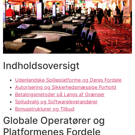
Indholdsoversigt
Udenlandske Spilleplatforme og Deres Fordele
Autorisering og Sikkerhedsmæssige Forhold
Betalingsmetoder på Langs af Grænser
Spiludvalg og Softwareleverandører
Bonusstrukturer og Tilbud
Globale Operatører og
Platformenes Fordele