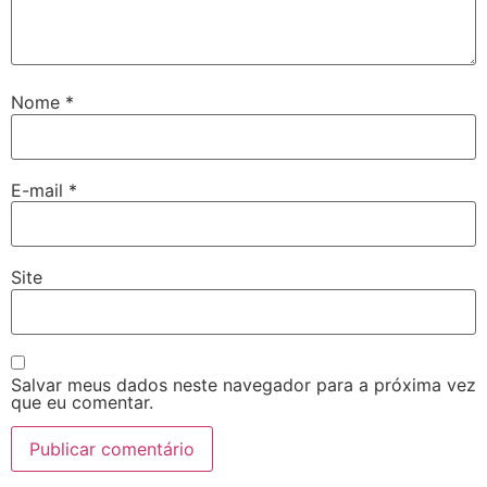
Nome
*
E-mail
*
Site
Salvar meus dados neste navegador para a próxima vez
que eu comentar.