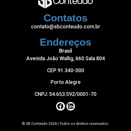
Contatos
contato@sbconteudo.com.br
Endereços
Brasil
Avenida João Wallig, 660 Sala 804
CEP 91.340-000
Porto Alegre
CNPJ: 54.653.592/0001-70
© SB Conteúdo 2026 | Todos os direitos reservados.