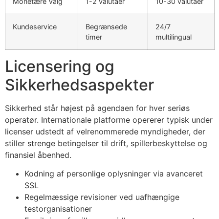
Monetære Valg
1-2 valutaer
10-30 valutaer
Kundeservice
Begrænsede
24/7
timer
multilingual
Licensering og
Sikkerhedsaspekter
Sikkerhed står højest på agendaen for hver seriøs
operatør. Internationale platforme opererer typisk under
licenser udstedt af velrenommerede myndigheder, der
stiller strenge betingelser til drift, spillerbeskyttelse og
finansiel åbenhed.
Kodning af personlige oplysninger via avanceret
SSL
Regelmæssige revisioner ved uafhængige
testorganisationer