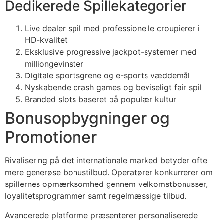
Dedikerede Spillekategorier
Live dealer spil med professionelle croupierer i
HD-kvalitet
Eksklusive progressive jackpot-systemer med
milliongevinster
Digitale sportsgrene og e-sports væddemål
Nyskabende crash games og beviseligt fair spil
Branded slots baseret på populær kultur
Bonusopbygninger og
Promotioner
Rivalisering på det internationale marked betyder ofte
mere generøse bonustilbud. Operatører konkurrerer om
spillernes opmærksomhed gennem velkomstbonusser,
loyalitetsprogrammer samt regelmæssige tilbud.
Avancerede platforme præsenterer personaliserede