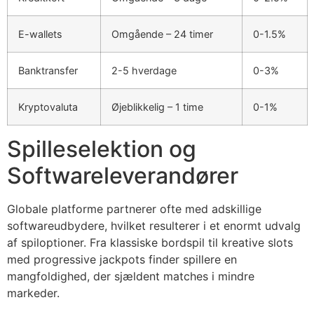
E-wallets
Omgående – 24 timer
0-1.5%
Banktransfer
2-5 hverdage
0-3%
Kryptovaluta
Øjeblikkelig – 1 time
0-1%
Spilleselektion og
Softwareleverandører
Globale platforme partnerer ofte med adskillige
softwareudbydere, hvilket resulterer i et enormt udvalg
af spiloptioner. Fra klassiske bordspil til kreative slots
med progressive jackpots finder spillere en
mangfoldighed, der sjældent matches i mindre
markeder.