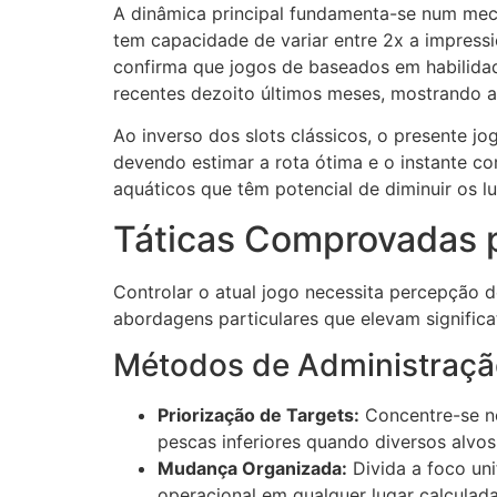
A dinâmica principal fundamenta-se num mec
cklink Panel
tem capacidade de variar entre 2x a impress
confirma que jogos de baseados em habilida
cklink Panel
recentes dezoito últimos meses, mostrando a
cklink panel
Ao inverso dos slots clássicos, o presente j
sal Oku
devendo estimar a rota ótima e o instante c
aquáticos que têm potencial de diminuir os lu
cklink
Táticas Comprovadas 
cklink panel
cklink panel
Controlar o atual jogo necessita percepção 
abordagens particulares que elevam signific
cklink panel
Métodos de Administraçã
cklink
cklink
Priorização de Targets:
Concentre-se no
pescas inferiores quando diversos al
cklink
Mudança Organizada:
Divida a foco un
operacional em qualquer lugar calculad
cklink panel