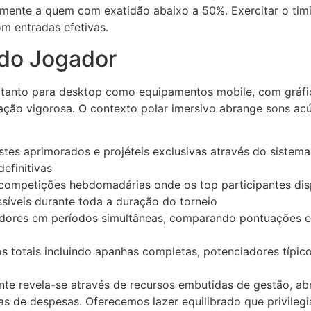
ente a quem com exatidão abaixo a 50%. Exercitar o timi
m entradas efetivas.
 do Jogador
 tanto para desktop como equipamentos mobile, com gráfi
ção vigorosa. O contexto polar imersivo abrange sons acús
tes aprimorados e projéteis exclusivas através do sistema
definitivas
competições hebdomadárias onde os top participantes dis
síveis durante toda a duração do torneio
dores em períodos simultâneas, comparando pontuações e 
s totais incluindo apanhas completas, potenciadores típi
e revela-se através de recursos embutidas de gestão, abr
as de despesas. Oferecemos lazer equilibrado que privilegi