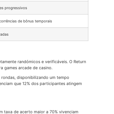
res progressivos
corrências de bônus temporais
radas
amente randómicos e verificáveis. O Return
ra games arcade de casino.
2 rondas, disponibilizando um tempo
idenciam que 12% dos participantes atingem
com taxa de acerto maior a 70% vivenciam