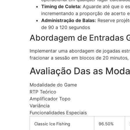
Timing de Coleta:
Aguarde até que o esp
cklink panel
incrementando a proporção de acerto
Administração de Balas:
Reserve projét
cklink
de 90 a 120 segundos
cklink
Abordagem de Entradas 
y Hacklink
Implementar uma abordagem de jogadas estr
cklink
fracionar a sessão em blocos de 20 minutos
cklink
Avaliação Das as Moda
cklink satın al
Modalidade do Game
cklink panel
RTP Teórico
Amplificador Topo
cklink panel
Variância
cklink panel
Funcionalidades Especiais
cklink panel
Classic Ice Fishing
96.50%