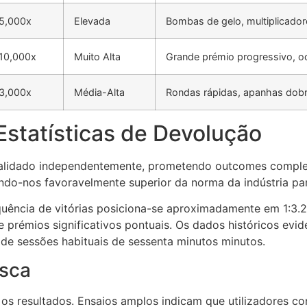
5,000x
Elevada
Bombas de gelo, multiplicado
10,000x
Muito Alta
Grande prémio progressivo, o
3,000x
Média-Alta
Rondas rápidas, apanhas dob
Estatísticas de Devolução
alidado independentemente, prometendo outcomes complet
ando-nos favoravelmente superior da norma da indústria pa
quência de vitórias posiciona-se aproximadamente em 1:3.
e prémios significativos pontuais. Os dados históricos ev
 de sessões habituais de sessenta minutos minutos.
esca
e os resultados. Ensaios amplos indicam que utilizadores 