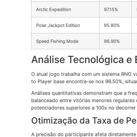
cklink panel
Arctic Expedition
97.15%
cklink panel
Polar Jackpot Edition
95.80%
cklink panel
cklink panel
Speed Fishing Mode
96.90%
cklink panel
Análise Tecnológica e 
cklink panel
O atual jogo trabalha com um sistema RNG v
cklink panel
to Player base encontra-se nos 96.50%, situ
cklink panel
Análises quantitativas demonstram que a fre
cklink panel
balanceado entre vitórias menores regulares 
potenciadores superiores a 100x no decorrer
cklink panel
Otimização da Taxa de P
cklink
cklink panel
A precisão do participante afeta diretament