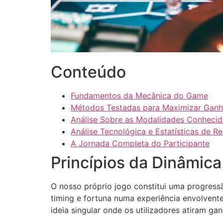
cklink panel
cklink panel
cklink panel
cklink panel
Conteúdo
cklink panel
Fundamentos da Mecânica do Game
cklink panel
Métodos Testadas para Maximizar Gan
Análise Sobre as Modalidades Conhecid
luminati
Análise Tecnológica e Estatísticas de R
cklink
A Jornada Completa do Participante
Princípios da Dinâmic
cklink Panel
cklink
O nosso próprio jogo constitui uma progress
cklink Panel
timing e fortuna numa experiência envolven
ideia singular onde os utilizadores atiram ga
sal oku