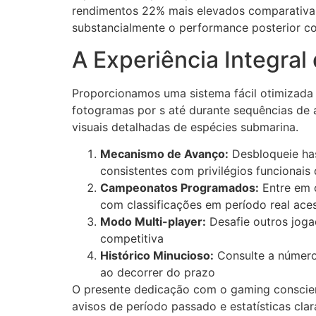
rendimentos 22% mais elevados comparativam
cklink panel
substancialmente o performance posterior co
cklink panel
A Experiência Integral
cklink panel
Proporcionamos uma sistema fácil otimizada
cklink panel
fotogramas por s até durante sequências de a
cklink panel
visuais detalhadas de espécies submarina.
cklink panel
Mecanismo de Avanço:
Desbloqueie has
consistentes com privilégios funcionais 
cklink panel
Campeonatos Programados:
Entre em 
com classificações em período real aces
cklink panel
Modo Multi-player:
Desafie outros joga
cklink panel
competitiva
Histórico Minucioso:
Consulte a número
cklink satın al
ao decorrer do prazo
cklink Panel
O presente dedicação com o gaming conscient
avisos de período passado e estatísticas clar
cklink Panel