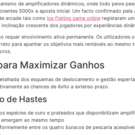
anismo de amplificadores dinâmicos, onde todo peixe pes
ionantes 5000x a aposta inicial. Um facto confirmado pel
de arcade tais como
Ice Fishing game online
registaram um
 inclinação crescente dos jogadores por experiências dinâ
ogo requer envolvimento ativa permanente. Os utilizadores
orreto para apanhar os objetivos mais rentáveis ao mesmo
cros.
para Maximizar Ganhos
detalhada dos esquemas de deslocamento e gestão esperta 
ativamente as chances de êxito a extenso prazo.
o de Hastes
s espécies de ouro e prateados que disponibilizam amplif
vos emergem ao mesmo tempo
iformemente entre os quatro buracos de pescaria acessíve
a