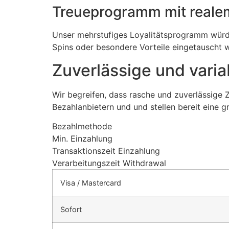
Treueprogramm mit reale
Hacklink Panel
Hacklink Panel
Unser mehrstufiges Loyalitätsprogramm würdig
Spins oder besondere Vorteile eingetauscht w
Hacklink panel
Zuverlässige und vari
Masal Oku
Hacklink
Wir begreifen, dass rasche und zuverlässige Z
Bezahlanbietern und und stellen bereit eine
Hacklink panel
Bezahlmethode
Hacklink panel
Min. Einzahlung
Hacklink panel
Transaktionszeit Einzahlung
Verarbeitungszeit Withdrawal
Hacklink
Visa / Mastercard
Hacklink
Hacklink
Sofort
Hacklink panel