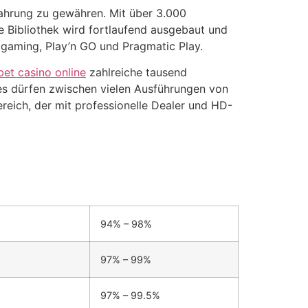
rfahrung zu gewähren. Mit über 3.000
 Bibliothek wird fortlaufend ausgebaut und
ogaming, Play’n GO und Pragmatic Play.
bet casino online
zahlreiche tausend
s dürfen zwischen vielen Ausführungen von
reich, der mit professionelle Dealer und HD-
94% – 98%
97% – 99%
97% – 99.5%