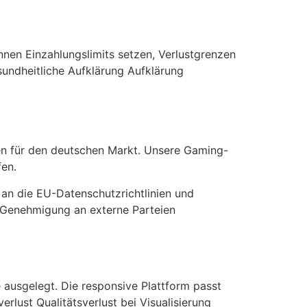
nnen Einzahlungslimits setzen, Verlustgrenzen
sundheitliche Aufklärung Aufklärung
ngen für den deutschen Markt. Unsere Gaming-
fen.
 an die EU-Datenschutzrichtlinien und
e Genehmigung an externe Parteien
 ausgelegt. Die responsive Plattform passt
rlust Qualitätsverlust bei Visualisierung