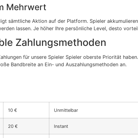
m Mehrwert
t sämtliche Aktion auf der Platform. Spieler akkumulieren
erden lassen. Je höher Ihre persönliche Level, desto vorte
able Zahlungsmethoden
ahlungen für unsere Spieler Spieler oberste Priorität habe
 große Bandbreite an Ein- und Auszahlungsmethoden an.
10 €
Unmittelbar
20 €
Instant