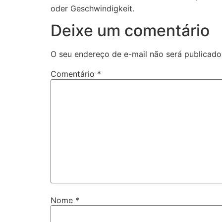
oder Geschwindigkeit.
Hacklink panel
Deixe um comentário
Hacklink panel
Hacklink panel
O seu endereço de e-mail não será publicado
Hacklink panel
Comentário
*
Hacklink panel
Hacklink panel
Hacklink panel
Hacklink panel
Hacklink panel
Hacklink satın al
Nome
*
Hacklink Panel
Hacklink Panel