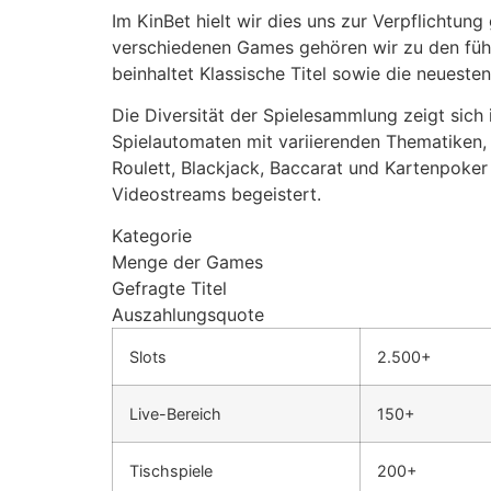
Im KinBet hielt wir dies uns zur Verpflichtu
Hacklink panel
verschiedenen Games gehören wir zu den führ
beinhaltet Klassische Titel sowie die neuest
Hacklink panel
Die Diversität der Spielesammlung zeigt sic
Hacklink panel
Spielautomaten mit variierenden Thematiken
Hacklink panel
Roulett, Blackjack, Baccarat und Kartenpoker
Videostreams begeistert.
Hacklink panel
Kategorie
Hacklink panel
Menge der Games
Gefragte Titel
Hacklink panel
Auszahlungsquote
Hacklink panel
Slots
2.500+
Hacklink panel
Live-Bereich
150+
Hacklink panel
Hacklink panel
Tischspiele
200+