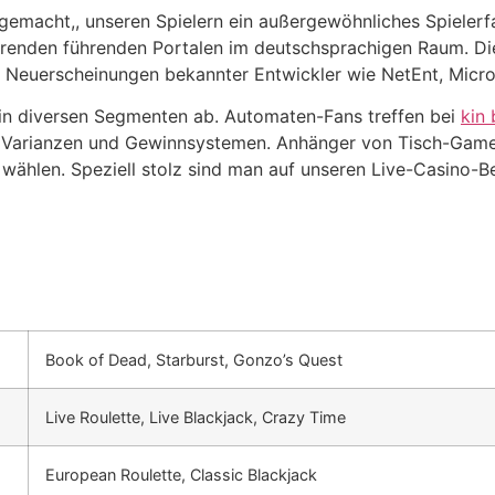
ng gemacht,, unseren Spielern ein außergewöhnliches Spiele
enden führenden Portalen im deutschsprachigen Raum. Die
en Neuerscheinungen bekannter Entwickler wie NetEnt, Micr
h in diversen Segmenten ab. Automaten-Fans treffen bei
kin 
, Varianzen und Gewinnsystemen. Anhänger von Tisch-Game
 wählen. Speziell stolz sind man auf unseren Live-Casino-Be
Book of Dead, Starburst, Gonzo’s Quest
Live Roulette, Live Blackjack, Crazy Time
European Roulette, Classic Blackjack