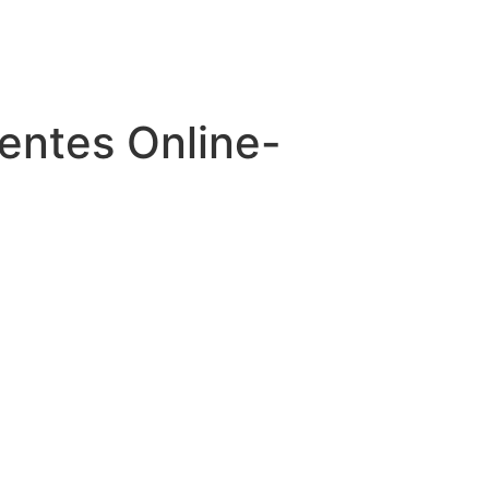
as
Parceiros
Fale conoso
lentes Online-