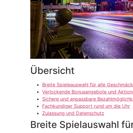
Hacklink panel
Hacklink panel
Hacklink panel
Hacklink panel
Hacklink panel
Hacklink panel
Übersicht
Hacklink panel
Breite Spieleauswahl für alle Geschmäck
Hacklink panel
Verlockende Bonusangebote und Aktion
Hacklink satın al
Sichere und anpassbare Bezahlmöglichk
Fachkundiger Support rund um die Uhr
Hacklink satın al
Zulassung und Datenschutz
Hacklink panel
Breite Spielauswahl fü
Hacklink panel