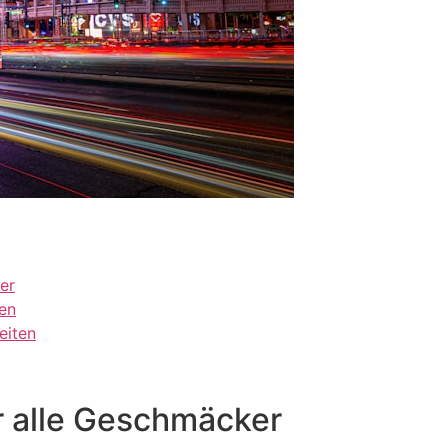
er
en
eiten
r alle Geschmäcker