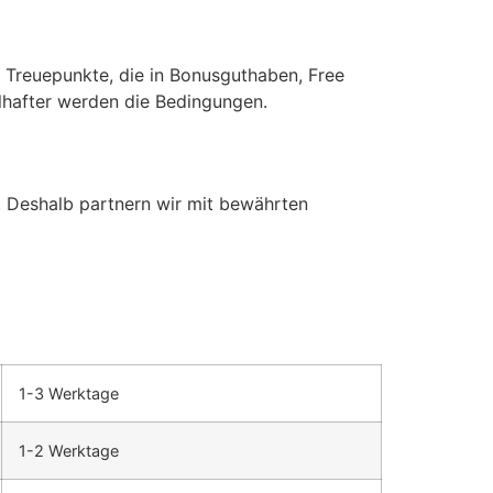
 Treuepunkte, die in Bonusguthaben, Free
ilhafter werden die Bedingungen.
n. Deshalb partnern wir mit bewährten
1-3 Werktage
1-2 Werktage