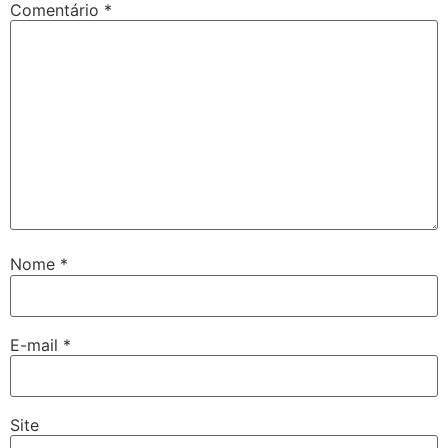
Comentário
*
etwoon
tvakti
tvole
Nome
*
E-mail
*
Site