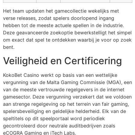
cklink Panel
Het team updaten het gamecollectie wekelijks met
verse releases, zodat spelers doorlopend ingang
cklink Panel
hebben tot de meeste actuele spellen in de industrie.
cklink panel
Deze geavanceerde zoekoptie bewerkstelligt het simpel
om exact dat spel te ontdekken waarbij je voor op zoek
asal Oku
bent.
cklink
Veiligheid en Certificering
cklink panel
KokoBet Casino werkt op basis van een wettelijke
cklink panel
vergunning van de Malta Gaming Commissie (MGA), een
cklink panel
van de meeste vertrouwde regelgevers in de internet
gamesector. Deze vergunning verzekert dat we voldoen
cklink
aan strenge regelgeving op het terrein van fair gaming,
spelersbeveiliging en geldelijke helderheid. Elk van de
cklink
speltitels op dit speelportaal word periodiek
cklink
gecontroleerd door neutrale auditbedrijven zoals
eCOGRA Gaming en iTech Labs.
cklink panel