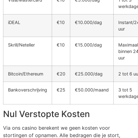
werkdag
cklink panel
cklink panel
iDEAL
€10
€10.000/dag
Instant/2
uur
cklink panel
cklink panel
Skrill/Neteller
€10
€15.000/dag
Maximaal
binnen 2
cklink panel
uur
cklink panel
Bitcoin/Ethereum
€20
€25.000/dag
2 tot 6 uu
cklink panel
cklink panel
Bankoverschrijving
€25
€50.000/maand
3 tot 5
werkdag
cklink panel
Nul Verstopte Kosten
cklink satın al
cklink Panel
Via ons casino berekent we geen kosten voor
stortingen of opnamen. Alle bedragen die je stort,
cklink Panel