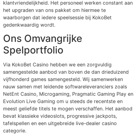
klantvriendelijkheid. Het personeel werken constant aan
het upgraden van ons pakket om hiermee te
cklink panel
waarborgen dat iedere speelsessie bij KokoBet
cklink panel
gedenkwaardig wordt.
cklink panel
Ons Omvangrijke
cklink panel
Spelportfolio
cklink panel
Via KokoBet Casino hebben we een zorgvuldig
cklink panel
samengestelde aanbod van boven de dan drieduizend
vijfhonderd games samengesteld. Wij samenwerken
cklink panel
nauw samen met leidende softwareleveranciers zoals
cklink panel
NetEnt Casino, Microgaming, Pragmatic Gaming Play en
Evolution Live Gaming om u steeds de recentste en
cklink panel
meest geliefde titels te mogen verschaffen. Het aanbod
bevat klassieke videoslots, progressive jackpots,
cklink panel
tafelspellen en een uitgebreide live-dealer casino
cklink panel
categorie.