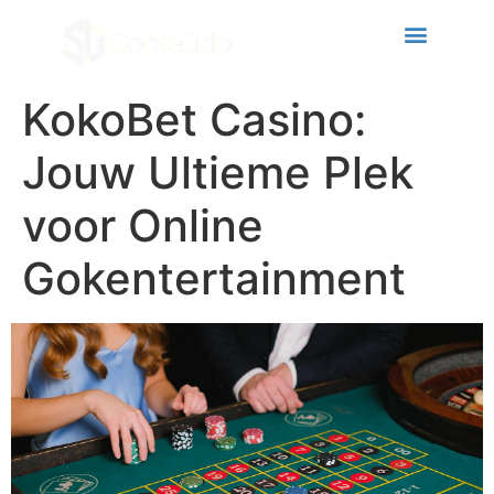
cklink panel
cklink panel
cklink paketleri
KokoBet Casino:
cklink
Jouw Ultieme Plek
cklink
voor Online
cklink
Gokentertainment
cklink
cklink panel
cklink panel
cklink panel
cklink panel
cklink panel