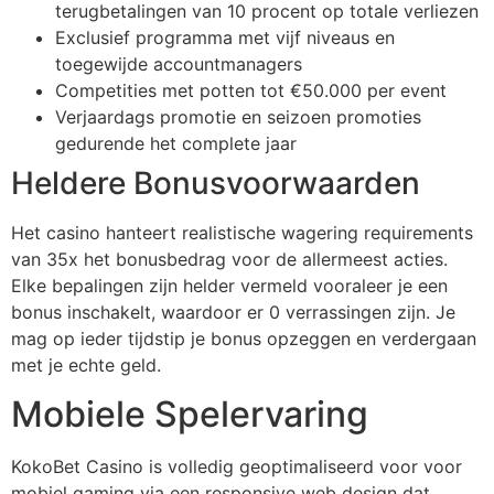
terugbetalingen van 10 procent op totale verliezen
cklink giriş
Exclusief programma met vijf niveaus en
y per sale
toegewijde accountmanagers
Competities met potten tot €50.000 per event
erabet
Verjaardags promotie en seizoen promoties
libet
gedurende het complete jaar
Heldere Bonusvoorwaarden
liganbet
acking Forum
Het casino hanteert realistische wagering requirements
van 35x het bonusbedrag voor de allermeest acties.
jobet giriş
Elke bepalingen zijn helder vermeld vooraleer je een
apanca escort
bonus inschakelt, waardoor er 0 verrassingen zijn. Je
mag op ieder tijdstip je bonus opzeggen en verdergaan
arsbahis
met je echte geld.
jobet giriş
Mobiele Spelervaring
liganbet
KokoBet Casino is volledig geoptimaliseerd voor voor
xbet
mobiel gaming via een responsive web design dat