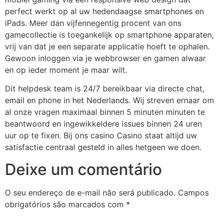
perfect werkt op al uw hedendaagse smartphones en
jobet
iPads. Meer dan vijfennegentig procent van ons
arsbahis
gamecollectie is toegankelijk op smartphone apparaten,
vrij van dat je een separate applicatie hoeft te ophalen.
jobet giriş
Gewoon inloggen via je webbrowser en gamen alwaar
jobet
en op ieder moment je maar wilt.
liganbet giriş
Dit helpdesk team is 24/7 bereikbaar via directe chat,
email en phone in het Nederlands. Wij streven ernaar om
liganbet
al onze vragen maximaal binnen 5 minuten minuten te
beantwoord en ingewikkeldere issues binnen 24 uren
liganbet giriş
uur op te fixen. Bij ons casino Casino staat altijd uw
randpashabet
satisfactie centraal gesteld in alles hetgeen we doen.
jobet
Deixe um comentário
jobet
O seu endereço de e-mail não será publicado.
Campos
cklink Panel
obrigatórios são marcados com
*
twild