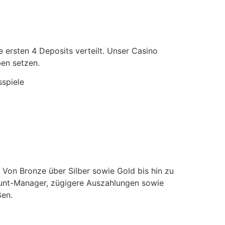
ersten 4 Deposits verteilt. Unser Casino
en setzen.
sspiele
 Von Bronze über Silber sowie Gold bis hin zu
ount-Manager, zügigere Auszahlungen sowie
ßen.