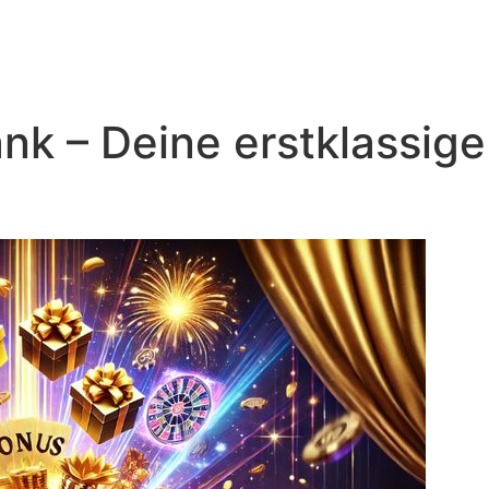
Início
Quem somos
Marc
nk – Deine erstklassige