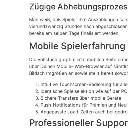
cklink panel
Zügige Abhebungsprozes
cklink panel
Man weiß, daß Spieler ihre Auszahlungen so
cklink panel
vierundzwanzig Stunden nach abgeschlossener 
bereits am selben Tage finalisiert werden.
cklink panel
Mobile Spielerfahrung
cklink panel
cklink panel
Die vollständig optimierte mobilen Seite ermö
über Deinen Mobile- Web-Browser auf sämtlich
cklink panel
Bildschirmgrößen an sowie stellt bereit sowoh
cklink panel
Intuitive Touchscreen-Bedienung für all
cklink panel
Identische Spielselektion wie auf der PC
Sichere Transfers über mobile Geräte
cklink panel
Push-Notifications für Prämien und Neui
Angepasste Load-Zeiten auch bei gedro
cklink
Professioneller Suppor
cklink panel