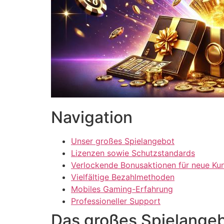
cklink panel
cklink panel
cklink panel
cklink panel
cklink panel
cklink panel
Navigation
cklink panel
Unser großes Spielangebot
cklink panel
Lizenzen sowie Schutzstandards
Verlockende Bonusaktionen für neue Ku
cklink satın al
Vielfältige Bezahlmethoden
cklink satın al
Mobiles Gaming-Erfahrung
Professioneller Support
cklink panel
Das großes Spielange
cklink panel