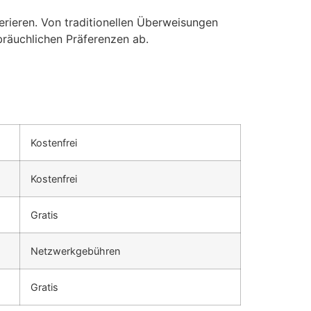
rieren. Von traditionellen Überweisungen
bräuchlichen Präferenzen ab.
Kostenfrei
Kostenfrei
Gratis
Netzwerkgebühren
Gratis