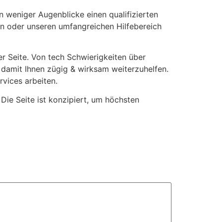
 weniger Augenblicke einen qualifizierten
ben oder unseren umfangreichen Hilfebereich
r Seite. Von tech Schwierigkeiten über
damit Ihnen zügig & wirksam weiterzuhelfen.
rvices arbeiten.
 Die Seite ist konzipiert, um höchsten