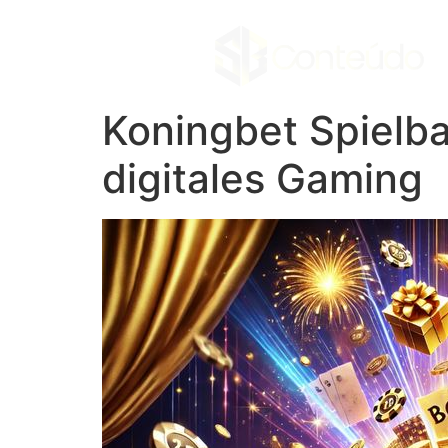
cklink panel
cklink panel
cklink paketleri
Koningbet Spielba
cklink
digitales Gaming
cklink
cklink
cklink
cklink panel
cklink panel
cklink panel
cklink panel
cklink panel