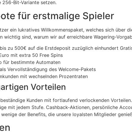
e 256-Bit-Variante setzen.
te für erstmalige Spieler
 ein lukratives Willkommenspaket, welches sich über die 
 wichtig sind, warum wir auf erreichbare Wagering-Vorgab
is zu 500€ auf die Erstdeposit zuzüglich einhundert Grati
Euro mit extra 50 Free Spins
ro für bestimmte Automaten
€ als Vervollständigung des Welcome-Pakets
mkunden mit wechselnden Prozentraten
artigen Vorteilen
beständige Kunden mit fortlaufend verlockenden Vorteilen.
züge mit jedem Stufe. Cashback-Aktionen, persönliche Acc
h wenige der Benefits, die unsere loyalsten Mitglieder genie
den