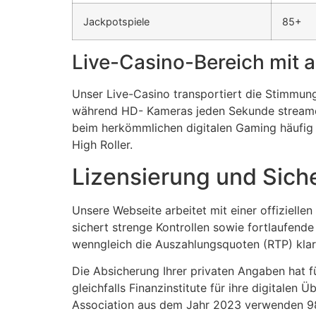
cklink panel
Jackpotspiele
85+
cklink panel
Live-Casino-Bereich mit
cklink panel
cklink panel
Unser Live-Casino transportiert die Stimmung 
während HD- Kameras jeden Sekunde streamen.
cklink panel
beim herkömmlichen digitalen Gaming häufig 
cklink panel
High Roller.
Lizensierung und Sich
uminati
cklink
Unsere Webseite arbeitet mit einer offiziell
cklink Panel
sichert strenge Kontrollen sowie fortlaufende 
wenngleich die Auszahlungsquoten (RTP) kla
cklink
Die Absicherung Ihrer privaten Angaben hat 
cklink Panel
gleichfalls Finanzinstitute für ihre digitale
Association aus dem Jahr 2023 verwenden 98%
sal oku