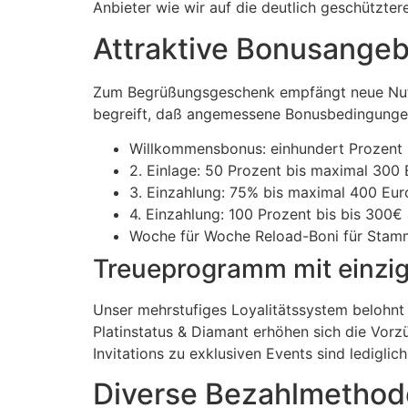
Anbieter wie wir auf die deutlich geschützter
cklink Panel
Attraktive Bonusangebo
cklink Panel
Zum Begrüßungsgeschenk empfängt neue Nutzer
cklink panel
begreift, daß angemessene Bonusbedingungen
sal Oku
Willkommensbonus: einhundert Prozent b
cklink
2. Einlage: 50 Prozent bis maximal 300 
3. Einzahlung: 75% bis maximal 400 Eu
cklink panel
4. Einzahlung: 100 Prozent bis bis 300
cklink panel
Woche für Woche Reload-Boni für Stam
Treueprogramm mit einzig
cklink panel
cklink
Unser mehrstufiges Loyalitätssystem belohnt 
Platinstatus & Diamant erhöhen sich die Vor
cklink
Invitations zu exklusiven Events sind lediglic
cklink
Diverse Bezahlmetho
cklink panel