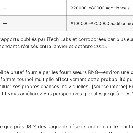
—
¥20000–¥80000 additionnels
—
¥100000–¥250000 additionnel
apports publiés par iTech Labs et corroborées par plusieur
pendants réalisés entre janvier et octobre 2025.
ilité brute” fournie par les fournisseurs RNG—environ une 
 format tournoi multiplie effectivement cette probabilité p
uer ses propres chances individuelles.^[source interne] En 
if vous améliorez vos perspectives globales jusqu’à près 
e que près 68 % des gagnants récents ont remporté leur lo