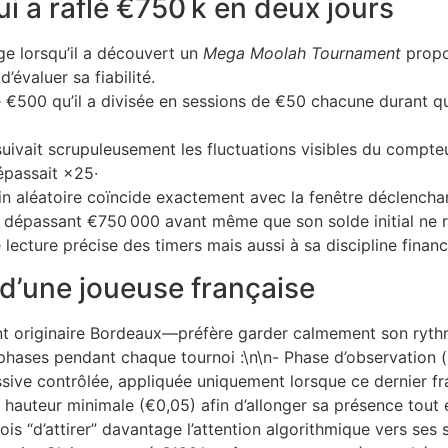
ui a raflé €750 k en deux jours
ge lorsqu’il a découvert un
Mega Moolah Tournament
propos
’évaluer sa fiabilité.
€500 qu’il a divisée en sessions de €50 chacune durant q
uivait scrupuleusement les fluctuations visibles du compte
épassait ×25·
pin aléatoire coïncide exactement avec la fenêtre déclench
e dépassant €750 000 avant même que son solde initial ne re
lecture précise des timers mais aussi à sa discipline finan
 d’une joueuse française
ent originaire Bordeaux—préfère garder calmement son ryt
phases pendant chaque tournoi :\n\n- Phase d’observation (
ssive contrôlée, appliquée uniquement lorsque ce dernier f
à hauteur minimale (€0,05) afin d’allonger sa présence tout
is “d’attirer” davantage l’attention algorithmique vers ses 