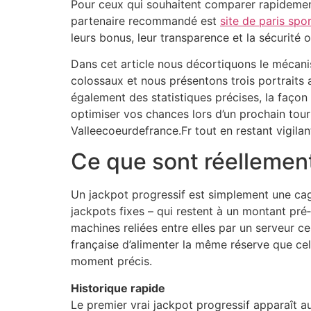
Pour ceux qui souhaitent comparer rapidement 
klink panel
partenaire recommandé est
site de paris spor
leurs bonus, leur transparence et la sécurité 
klink panel
Dans cet article nous décortiquons le mécani
klink panel
colossaux et nous présentons trois portraits
klink panel
également des statistiques précises, la faço
optimiser vos chances lors d’un prochain tour
klink panel
Valleecoeurdefrance.Fr tout en restant vigilan
klink panel
Ce que sont réellement
klink panel
Un jackpot progressif est simplement une cag
klink panel
jackpots fixes – qui restent à un montant pré
machines reliées entre elles par un serveur c
klink satın al
française d’alimenter la même réserve que cel
klink satın al
moment précis.
klink panel
Historique rapide
Le premier vrai jackpot progressif apparaît 
klink panel