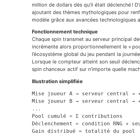
million de dollars dès qu’il était déclenché 
klink panel
ajoutant des thèmes mythologiques pour renfor
modèle grâce aux avancées technologiques 
klink panel
Fonctionnement technique
klink panel
Chaque spin transmet au serveur principal deux
incrémente alors proportionnellement le « po
klink panel
l’écosystème global du jeu pendant la journée
klink panel
Lorsque le compteur atteint son seuil déclenc
spin chanceux actif sur n’importe quelle ma
klink panel
Illustration simplifiée
klink panel
Mise joueur A → serveur central → +
klink panel
Mise joueur B → serveur central → +
klink panel
...

Pool cumulé = Σ contributions

klink panel
Déclenchement = condition RNG + seu
klink panel