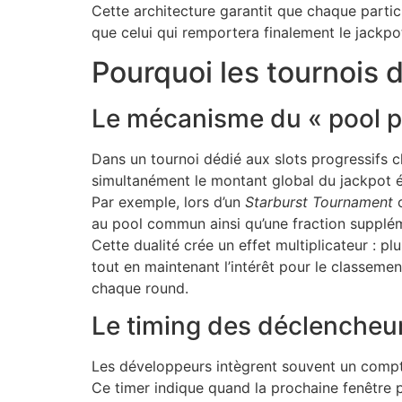
Cette architecture garantit que chaque parti
klink panel
que celui qui remportera finalement le jackpo
klink panel
Pourquoi les tournois 
klink panel
Le mécanisme du « pool p
klink panel
klink panel
Dans un tournoi dédié aux slots progressifs 
simultanément le montant global du jackpot év
klink panel
Par exemple, lors d’un
Starburst Tournament
o
minati
au pool commun ainsi qu’une fraction supplém
Cette dualité crée un effet multiplicateur : pl
klink
tout en maintenant l’intérêt pour le classem
klink Panel
chaque round.
Le timing des déclencheu
klink
klink Panel
Les développeurs intègrent souvent un compte 
Ce timer indique quand la prochaine fenêtre p
al oku