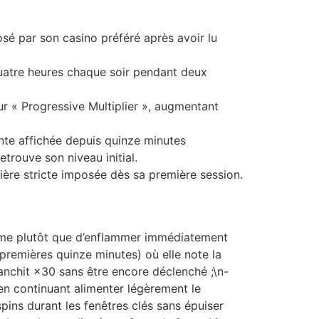
é par son casino préféré après avoir lu
uatre heures chaque soir pendant deux
ur « Progressive Multiplier », augmentant
ante affichée depuis quinze minutes
trouve son niveau initial.
cière stricte imposée dès sa première session.
hme plutôt que d’enflammer immédiatement
premières quinze minutes) où elle note la
ranchit ×30 sans être encore déclenché ;\n-
 en continuant alimenter légèrement le
spins durant les fenêtres clés sans épuiser