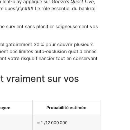
 lent‑play appliqué sur
Gonzo’s Quest Live
,
iques.\n\n### Le rôle essentiel du bankroll
e survient sans planifier soigneusement vos
bligatoirement 30 % pour couvrir plusieurs
ent des limites auto‑exclusion quotidiennes
ent votre risque financier tout en conservant
nt vraiment sur vos
moyen
Probabilité estimée
≈ 1 /12 000 000