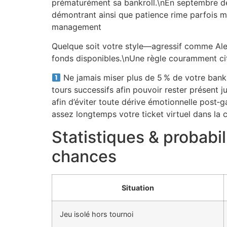
prématurément sa bankroll.\nEn septembre de
klink panel
démontrant ainsi que patience rime parfois m
klink panel
management
klink panel
Quelque soit votre style—agressif comme Ale
fonds disponibles.\nUne règle couramment ci
klink panel
Ne jamais miser plus de 5 % de votre bankro
klink panel
tours successifs afin pouvoir rester présent 
afin d’éviter toute dérive émotionnelle post‑
klink panel
assez longtemps votre ticket virtuel dans la c
klink panel
Statistiques & probabil
klink panel
chances
klink panel
klink panel
Situation
klink
Jeu isolé hors tournoi
klink panel