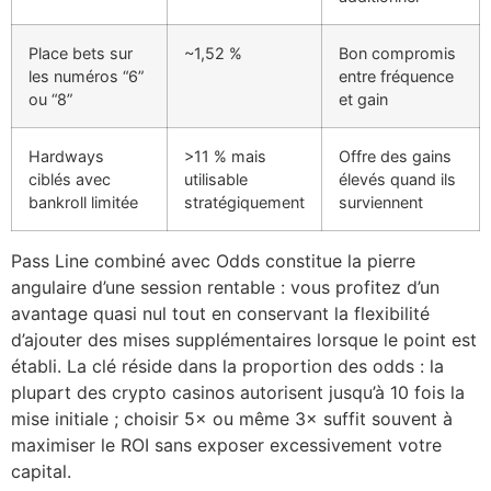
Place bets sur
~1,52 %
Bon compromis
les numéros “6”
entre fréquence
ou “8”
et gain
Hardways
>11 % mais
Offre des gains
ciblés avec
utilisable
élevés quand ils
bankroll limitée
stratégiquement
surviennent
Pass Line combiné avec Odds constitue la pierre
angulaire d’une session rentable : vous profitez d’un
avantage quasi nul tout en conservant la flexibilité
d’ajouter des mises supplémentaires lorsque le point est
établi. La clé réside dans la proportion des odds : la
plupart des crypto casinos autorisent jusqu’à 10 fois la
l
mise initiale ; choisir 5× ou même 3× suffit souvent à
maximiser le ROI sans exposer excessivement votre
capital.