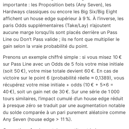
importante : les Proposition bets (Any Seven), les
Hardways classiques ou encore les Big Six/Big Eight
affichent un house edge supérieur à 9 %. À l’inverse, les
paris Odds supplémentaires (Take/Lay) n’ajoutent
aucune marge lorsqu’ils sont placés derrière un Pass
Line ou Don’t Pass valide ; ils ne font que multiplier le
gain selon la vraie probabilité du point.
Prenons un exemple chiffré simple : si vous misez 10 €
sur Pass Line avec un Odds de 5 fois votre mise initiale
(soit 50 €), votre mise totale devient 60 €. En cas de
l
victoire sur le point 6 (probabilité réelle ≈ 0,1389), vous
récupérez votre mise initiale + odds (10 € + 5×6 =
40 €), soit un gain net de 30 €. Sur une série de 1 000
tours similaires, l’impact cumulé d’un house edge réduit
à presque zéro se traduit par une augmentation notable
du solde comparée à un pari purement aléatoire comme
Any Seven (house edge > 11 %).