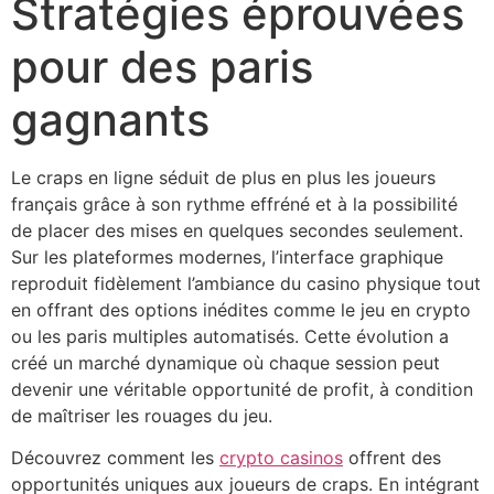
Stratégies éprouvées
pour des paris
gagnants
Le craps en ligne séduit de plus en plus les joueurs
français grâce à son rythme effréné et à la possibilité
de placer des mises en quelques secondes seulement.
Sur les plateformes modernes, l’interface graphique
reproduit fidèlement l’ambiance du casino physique tout
en offrant des options inédites comme le jeu en crypto
ou les paris multiples automatisés. Cette évolution a
créé un marché dynamique où chaque session peut
l
devenir une véritable opportunité de profit, à condition
l
de maîtriser les rouages du jeu.
Découvrez comment les
crypto casinos
offrent des
opportunités uniques aux joueurs de craps. En intégrant