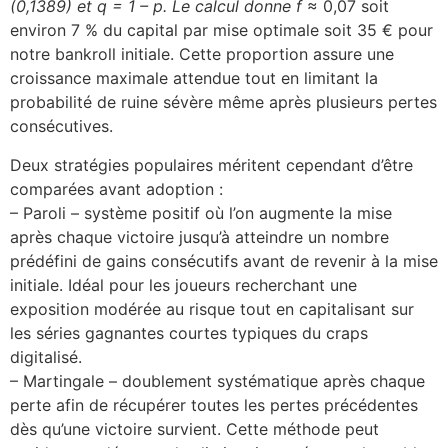
(0,1389) et q = 1 – p. Le calcul donne f
≈ 0,07 soit
environ 7 % du capital par mise optimale soit 35 € pour
notre bankroll initiale. Cette proportion assure une
croissance maximale attendue tout en limitant la
probabilité de ruine sévère même après plusieurs pertes
consécutives.
Deux stratégies populaires méritent cependant d’être
comparées avant adoption :
– Paroli – système positif où l’on augmente la mise
après chaque victoire jusqu’à atteindre un nombre
prédéfini de gains consécutifs avant de revenir à la mise
initiale. Idéal pour les joueurs recherchant une
exposition modérée au risque tout en capitalisant sur
les séries gagnantes courtes typiques du craps
digitalisé.
– Martingale – doublement systématique après chaque
perte afin de récupérer toutes les pertes précédentes
dès qu’une victoire survient. Cette méthode peut