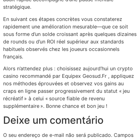
stratégique.
En suivant ces étapes concrètes vous constaterez
rapidement une amélioration mesurable—que ce soit
sous forme d’un solde croissant après quelques dizaines
de rounds ou d’un ROI réel supérieur aux standards
habituels observés chez les joueurs occasionnels
français.
Alors n’attendez plus : choisissez aujourd’hui un crypto
casino recommandé par Equipex Geosud.Fr , appliquez
nos méthodes éprouvées et observez vos gains au
craps en ligne passer progressivement du statut « jeu
récréatif » à celui « source fiable de revenu
supplémentaire ». Bonne chance et bon jeu !
Deixe um comentário
O seu endereço de e-mail não será publicado.
Campos