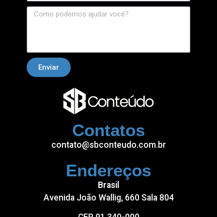
Enviar
Contatos
contato@sbconteudo.com.br
Endereços
Brasil
Avenida João Wallig, 660 Sala 804