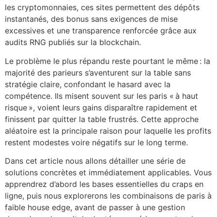
les cryptomonnaies, ces sites permettent des dépôts
instantanés, des bonus sans exigences de mise
excessives et une transparence renforcée grâce aux
audits RNG publiés sur la blockchain.
Le problème le plus répandu reste pourtant le même : la
majorité des parieurs s’aventurent sur la table sans
stratégie claire, confondant le hasard avec la
compétence. Ils misent souvent sur les paris « à haut
risque », voient leurs gains disparaître rapidement et
finissent par quitter la table frustrés. Cette approche
aléatoire est la principale raison pour laquelle les profits
restent modestes voire négatifs sur le long terme.
Dans cet article nous allons détailler une série de
solutions concrètes et immédiatement applicables. Vous
apprendrez d’abord les bases essentielles du craps en
ligne, puis nous explorerons les combinaisons de paris à
faible house edge, avant de passer à une gestion