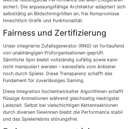
sichert. Die anpassungsfähige Architektur adaptiert sich
acklink Panel
selbsttätig an Bildschirmgrößen an, frei Kompromisse
hinsichtlich Grafik und Funktionalität.
acklink Panel
Fairness und Zertifizierung
acklink Panel
acklink Panel
Unser integrierte Zufallsgenerator (RNG) ist fortlaufend
von unabhängigen Prüforganisationen geprüft.
acklink Panel
Sämtliche Spin bleibt vollständig zufällig sowie kann
acklink Panel
nicht manipuliert werden – keinesfalls vom Anbieter
noch durch Spieler. Diese Transparenz schafft das
acklink Panel
Fundament für zuverlässiges Gaming.
acklink Panel
Diese Integration hochentwickelter Algorithmen schafft
flüssige Animationen während gleichzeitig niedrigster
acklink panel
Ladezeit. Selbst bei vielschichtigen Kettenreaktionen
acklink panel
durch diversen Gewinnen bleibt die Performance stabil
und das Spielerlebnis störungsfrei.
acklink panel