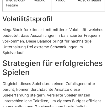
MegaBlock-
Vollbild
x1000
Absolut selten
Feature
acklink panel
Volatilitätsprofil
acklink
acklink
MegaBlock funktioniert mit mittlerer Volatilität, welches
bedeutet, dass Auszahlungen in balancierter Frequenz
uy Hacklink
vorkommen. Diese Balance bringt für nachhaltige
acklink
Unterhaltung frei extreme Schwankungen im
Spielverlauf.
acklink
Strategien für erfolgreiches
acklink satın al
Spielen
acklink panel
acklink panel
Obgleich dieses Spiel durch einem Zufallsgenerator
beruht, können durchdachte Ansätze diese
acklink panel
Spielerfahrung steigern. Versierte Spieler nutzen
acklink panel
unterschiedliche Taktiken, um eigenes Budget effizient
zu verwalten und Gewinnchancen bestmöglich