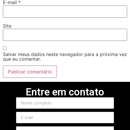
E-mail
*
ojobet
arsbahis
Site
ojobet
ojobet
oliganbet giriş
Salvar meus dados neste navegador para a próxima vez
que eu comentar.
oliganbet
oliganbet giriş
randpashabet
Entre em contato
ojobet
ojobet
acklink Panel