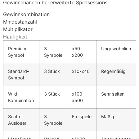
Gewinnchancen bei erweiterte Spielsessions.
acklink Panel
Gewinnkombination
acklink Panel
Mindestanzahl
Multiplikator
acklink panel
Häufigkeit
asal Oku
Premium-
3
x50-
Ungewöhnlich
acklink
Symbol
Symbole
x200
acklink panel
Standard-
3 Stück
x10-x40
Regelmäßig
Symbol
acklink panel
acklink panel
Wild-
3 Stück
x100-
Sehr selten
Kombination
x500
acklink
acklink
Scatter-
3
Freispiele
Mäßig
Auslöser
Symbole
acklink
acklink panel