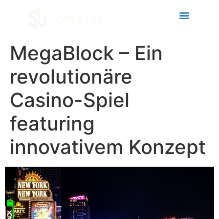
acklink panel
acklink panel
acklink paketleri
MegaBlock – Ein
acklink
revolutionäre
acklink
Casino-Spiel
acklink
featuring
acklink
acklink panel
innovativem Konzept
acklink panel
acklink panel
acklink panel
acklink panel