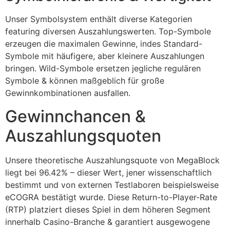
acklink panel
Unser Symbolsystem enthält diverse Kategorien
acklink panel
featuring diversen Auszahlungswerten. Top-Symbole
erzeugen die maximalen Gewinne, indes Standard-
acklink panel
Symbole mit häufigere, aber kleinere Auszahlungen
acklink panel
bringen. Wild-Symbole ersetzen jegliche regulären
Symbole & können maßgeblich für große
acklink panel
Gewinnkombinationen ausfallen.
acklink panel
Gewinnchancen &
lluminati
Auszahlungsquoten
acklink
Unsere theoretische Auszahlungsquote von MegaBlock
acklink Panel
liegt bei 96.42% – dieser Wert, jener wissenschaftlich
acklink
bestimmt und von externen Testlaboren beispielsweise
eCOGRA bestätigt wurde. Diese Return-to-Player-Rate
acklink Panel
(RTP) platziert dieses Spiel in dem höheren Segment
innerhalb Casino-Branche & garantiert ausgewogene
asal oku