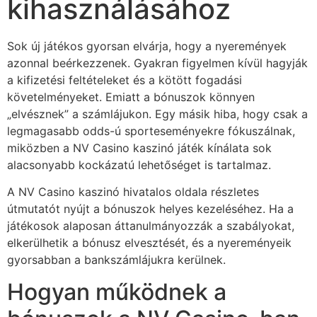
kihasználásához
Hacklink panel
Hacklink panel
Sok új játékos gyorsan elvárja, hogy a nyeremények
azonnal beérkezzenek. Gyakran figyelmen kívül hagyják
Hacklink panel
a kifizetési feltételeket és a kötött fogadási
követelményeket. Emiatt a bónuszok könnyen
Hacklink panel
„elvésznek” a számlájukon. Egy másik hiba, hogy csak a
Hacklink panel
legmagasabb odds-ú sporteseményekre fókuszálnak,
miközben a NV Casino kaszinó játék kínálata sok
Hacklink panel
alacsonyabb kockázatú lehetőséget is tartalmaz.
Hacklink panel
A NV Casino kaszinó hivatalos oldala részletes
Hacklink panel
útmutatót nyújt a bónuszok helyes kezeléséhez. Ha a
játékosok alaposan áttanulmányozzák a szabályokat,
Hacklink panel
elkerülhetik a bónusz elvesztését, és a nyereményeik
gyorsabban a bankszámlájukra kerülnek.
Hacklink panel
Hogyan működnek a
Hacklink satın al
Hacklink satın al