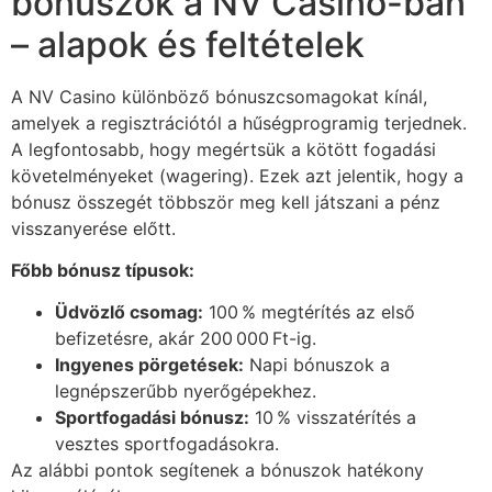
bónuszok a NV Casino-ban
– alapok és feltételek
Hacklink panel
Hacklink panel
A NV Casino különböző bónuszcsomagokat kínál,
amelyek a regisztrációtól a hűségprogramig terjednek.
Hacklink panel
A legfontosabb, hogy megértsük a kötött fogadási
Hacklink panel
követelményeket (wagering). Ezek azt jelentik, hogy a
bónusz összegét többször meg kell játszani a pénz
Hacklink panel
visszanyerése előtt.
Hacklink panel
Főbb bónusz típusok:
Hacklink panel
Üdvözlő csomag:
100 % megtérítés az első
Hacklink panel
befizetésre, akár 200 000 Ft-ig.
Ingyenes pörgetések:
Napi bónuszok a
Hacklink panel
legnépszerűbb nyerőgépekhez.
Sportfogadási bónusz:
10 % visszatérítés a
Hacklink panel
vesztes sportfogadásokra.
Hacklink panel
Az alábbi pontok segítenek a bónuszok hatékony