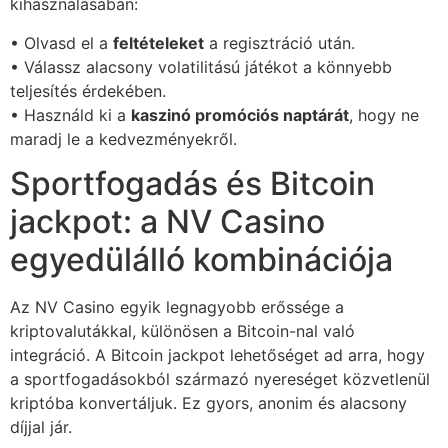
kihasználásában:
Hacklink panel
• Olvasd el a
feltételeket
a regisztráció után.
Hacklink panel
• Válassz alacsony volatilitású játékot a könnyebb
Hacklink panel
teljesítés érdekében.
• Használd ki a
kaszinó promóciós naptárát
, hogy ne
Hacklink panel
maradj le a kedvezményekről.
Hacklink panel
Sportfogadás és Bitcoin
Hacklink panel
jackpot: a NV Casino
Hacklink panel
egyedülálló kombinációja
Hacklink panel
Az NV Casino egyik legnagyobb erőssége a
Illuminati
kriptovalutákkal, különösen a Bitcoin-nal való
integráció. A Bitcoin jackpot lehetőséget ad arra, hogy
Hacklink
a sportfogadásokból származó nyereséget közvetlenül
Hacklink Panel
kriptóba konvertáljuk. Ez gyors, anonim és alacsony
díjjal jár.
Hacklink