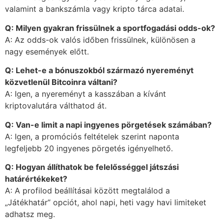
valamint a bankszámla vagy kripto tárca adatai.
Hacklink satın al
Q: Milyen gyakran frissülnek a sportfogadási odds-ok?
Hacklink Panel
A: Az odds-ok valós időben frissülnek, különösen a
nagy események előtt.
Hacklink Panel
Q: Lehet-e a bónuszokból származó nyereményt
Hacklink Panel
közvetlenül Bitcoinra váltani?
Hacklink Panel
A: Igen, a nyereményt a kasszában a kívánt
kriptovalutára válthatod át.
Hacklink Panel
Q: Van-e limit a napi ingyenes pörgetések számában?
Hacklink Panel
A: Igen, a promóciós feltételek szerint naponta
legfeljebb 20 ingyenes pörgetés igényelhető.
Hacklink Panel
Q: Hogyan állíthatok be felelősséggel játszási
Hacklink Panel
határértékeket?
Hacklink Panel
A: A profilod beállításai között megtalálod a
„Játékhatár” opciót, ahol napi, heti vagy havi limiteket
Hacklink Panel
adhatsz meg.