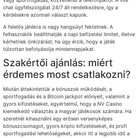
vagy sportfogadás, közvetlenül a telefonjukról. A live
Hacklink panel
chat ügyfélszolgálat 24/7 áll rendelkezésre, így a
kérdésekre azonnali választ kapunk.
Hacklink panel
A felelős játékra is nagy hangsúlyt fektetnek. A
Hacklink panel
felhasználók beállíthatják a napi befizetési limitet, illetve
Hacklink panel
kérhetnek önkizárást, ha úgy érzik, hogy a játék
túlzottan befolyásolja mindennapjaikat.
Hacklink panel
Szakértői ajánlás: miért
Hacklink panel
érdemes most csatlakozni?
Hacklink panel
Hacklink panel
Miután áttekintettük a bónuszok működését, a
sportfogadás és a Bitcoin jackpot előnyeit, valamint a
Hacklink panel
gyors kifizetéseket, egyértelmű, hogy a NV Casino
Hacklink panel
kiemelkedő választás a magyar játékosok számára. Ha
szeretnél kihasználni egy erősen versenyképes
Hacklink panel
bónuszcsomagot, gyors kripto kifizetéseket, és profi
sportfogadási lehetőségeket, akkor itt a legjobb idő a
Hacklink panel