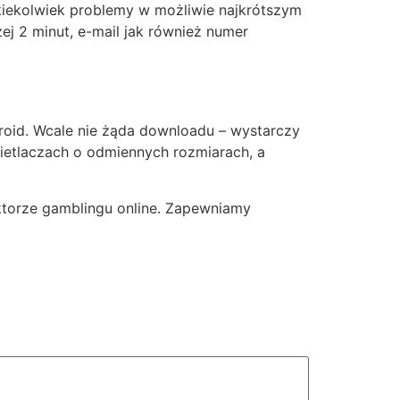
akiekolwiek problemy w możliwie najkrótszym
 2 minut, e-mail jak również numer
roid. Wcale nie żąda downloadu – wystarczy
ietlaczach o odmiennych rozmiarach, a
ektorze gamblingu online. Zapewniamy