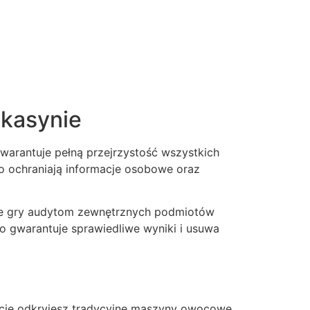
 kasynie
arantuje pełną przejrzystość wszystkich
o ochraniają informacje osobowe oraz
ne gry audytom zewnętrznych podmiotów
o gwarantuje sprawiedliwe wyniki i usuwa
cie odkryjesz tradycyjne maszyny owocowe,