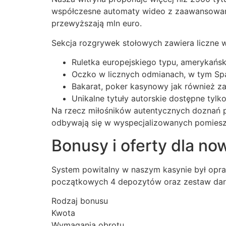
współczesne automaty wideo z zaawansowaną 
nk panel
przewyższają mln euro.
nk panel
Sekcja rozgrywek stołowych zawiera liczne w
nk panel
Ruletka europejskiego typu, amerykańsk
Oczko w licznych odmianach, w tym Spa
nk panel
Bakarat, poker kasynowy jak również za
nk panel
Unikalne tytuły autorskie dostępne tyl
Na rzecz miłośników autentycznych doznań pr
nk panel
odbywają się w wyspecjalizowanych pomieszc
nk panel
Bonusy i oferty dla no
nk panel
System powitalny w naszym kasynie był opra
nk panel
początkowych 4 depozytów oraz zestaw da
nk panel
Rodzaj bonusu
nk panel
Kwota
Wymagania obrotu