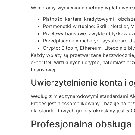
nk Panel
Wspieramy wymienione metody wpłat i wypła
nk Panel
Płatności kartami kredytowymi i obciąż
Portmonetki wirtualne: Skrill, Neteller,
nk panel
Przelewy bankowe: zwykłe i błyskawiczn
Przedpłacone vouchery: Paysafecard d
 Oku
Crypto: Bitcoin, Ethereum, Litecoin z bł
nk
Każdy wpłaty są przetwarzane bezzwłocznie
e-portfeli wirtualnych i crypto, natomiast 
nk panel
finansowej.
nk panel
Uwierzytelnienie konta i o
nk panel
Według z międzynarodowymi standardami AML
nk
Proces jest nieskomplikowany i bazuje na p
dla standardowych graczy określany jest 500
nk
Profesjonalna obsługa 
nk
nk panel