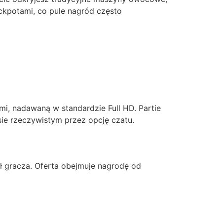
ckpotami, co pule nagród często
mi, nadawaną w standardzie Full HD. Partie
ie rzeczywistym przez opcję czatu.
 gracza. Oferta obejmuje nagrodę od