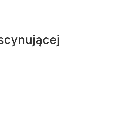
as
Parceiros
Fale conoso
scynującej