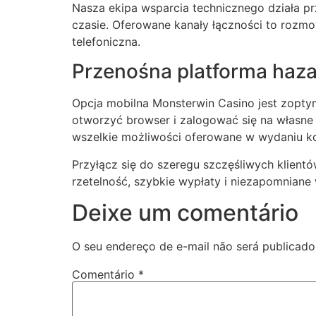
Nasza ekipa wsparcia technicznego działa pr
czasie. Oferowane kanały łączności to rozm
nk panel
telefoniczna.
nk
Przenośna platforma haz
nk
Opcja mobilna Monsterwin Casino jest zopty
cklink
otworzyć browser i zalogować się na własne
nk
wszelkie możliwości oferowane w wydaniu kom
nk
Przyłącz się do szeregu szczęśliwych klient
rzetelność, szybkie wypłaty i niezapomniane
nk satın al
Deixe um comentário
nk panel
nk panel
O seu endereço de e-mail não será publicado
nk panel
Comentário
*
nk panel