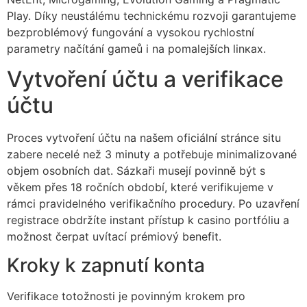
cklink panel
Play. Díky neustálému technickému rozvoji garantujeme
bezproblémový fungování a vysokou rychlostní
cklink panel
parametry načítání gameů i na pomalejších linках.
cklink panel
Vytvoření účtu a verifikace
cklink panel
účtu
cklink panel
Proces vytvoření účtu na našem oficiální stránce situ
cklink panel
zabere necelé než 3 minuty a potřebuje minimalizované
cklink panel
objem osobních dat. Sázkaři musejí povinně být s
věkem přes 18 ročních období, které verifikujeme v
cklink panel
rámci pravidelného verifikačního procedury. Po uzavření
uminati
registrace obdržíte instant přístup k casino portfóliu a
možnost čerpat uvítací prémiový benefit.
cklink
Kroky k zapnutí konta
cklink Panel
Verifikace totožnosti je povinným krokem pro
cklink