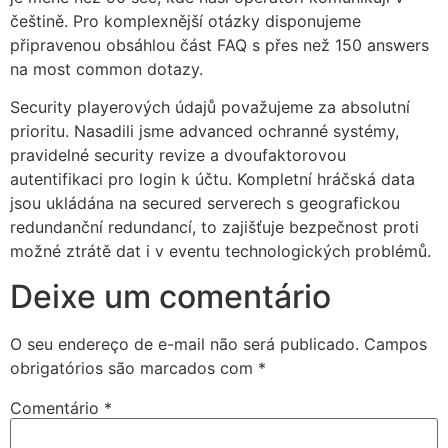
češtině. Pro komplexnější otázky disponujeme
rsbahis
připravenou obsáhlou část FAQ s přes než 150 answers
liganbet
na most common dotazy.
liganbet
Security playerových údajů považujeme za absolutní
prioritu. Nasadili jsme advanced ochranné systémy,
xbet
pravidelné security revize a dvoufaktorovou
jobet
autentifikaci pro login k účtu. Kompletní hráčská data
jsou ukládána na secured serverech s geografickou
liganbet
redundanční redundancí, to zajišťuje bezpečnost proti
možné ztrátě dat i v eventu technologických problémů.
rboslot
Deixe um comentário
tpark
obet giriş
O seu endereço de e-mail não será publicado.
Campos
obrigatórios são marcados com
*
liganbet
liganbet giriş
Comentário
*
andpashabet