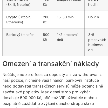
cklink panel
(Skrill, Neteller)
Kč
hodin
cklink panel
Crypto (Bitcoin,
200
15-30 min
Do 2 h
cklink panel
Ethereum)
Kč
cklink panel
Bankový transfer
500
1-2 pracovní
3-5
cklink panel
Kč
dnů
pracovních
business
cklink panel
dní
cklink panel
Omezení a transakční náklady
cklink panel
Neúčtujeme zero fees za deposity ani za withdrawal z
cklink panel
naší pozice, nicméně vaší finanční bankovní instituce
cklink panel
nebo dodavatel transakčních servisů může potenciálně
zavést své poplatky. Max denní strop pro výběr
cklink panel
dosahuje 500 000 Kč, přičemž VIP uživatelé mohou
bezplatně zažádat o zvýšení daného stropu skrze
cklink panel