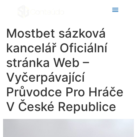
cklink panel
cklink panel
cklink paketleri
Mostbet sázková
cklink
kancelář Oficiální
cklink
stránka Web –
cklink
Vyčerpávající
cklink
cklink
Průvodce Pro Hráče
cklink panel
V České Republice
cklink panel
cklink panel
cklink panel