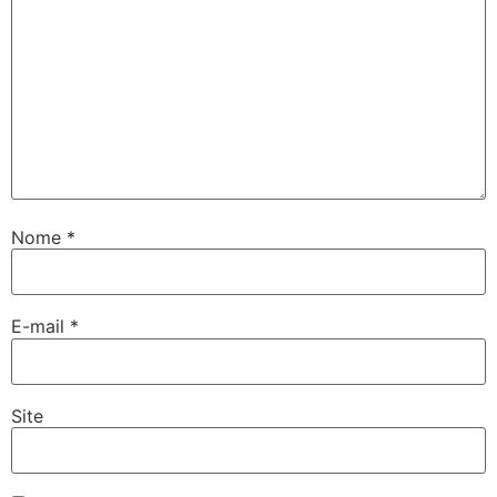
sinolevant
jobet
Nome
*
E-mail
*
Site