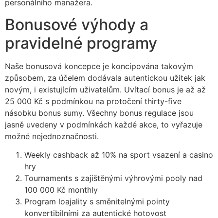
personálního manažera.
cklink panel
Bonusové výhody a
cklink
pravidelné programy
cklink panel
Naše bonusová koncepce je koncipována takovým
cklink panel
způsobem, za účelem dodávala autentickou užitek jak
cklink panel
novým, i existujícím uživatelům. Uvítací bonus je až až
25 000 Kč s podmínkou na protočení thirty-five
cklink panel
násobku bonus sumy. Všechny bonus regulace jsou
cklink panel
jasně uvedeny v podmínkách každé akce, to vyřazuje
možné nejednoznačnosti.
cklink panel
Weekly cashback až 10% na sport vsazení a casino
cklink panel
hry
Tournaments s zajištěnými výhrovými pooly nad
cklink panel
100 000 Kč monthly
cklink panel
Program loajality s směnitelnými pointy
konvertibilními za autentické hotovost
cklink panel