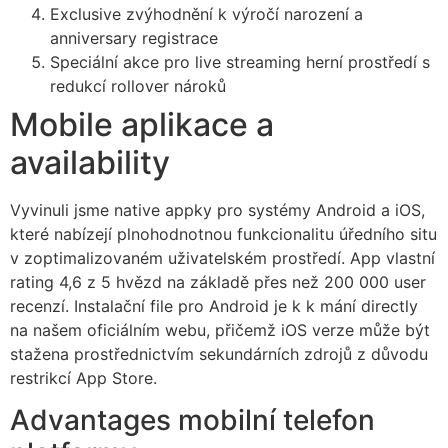
Exclusive zvýhodnění k výročí narození a
cklink satın al
anniversary registrace
Speciální akce pro live streaming herní prostředí s
cklink Panel
redukcí rollover nároků
cklink Panel
Mobile aplikace a
cklink Panel
availability
cklink Panel
Vyvinuli jsme native appky pro systémy Android a iOS,
cklink Panel
které nabízejí plnohodnotnou funkcionalitu úředního situ
v zoptimalizovaném uživatelském prostředí. App vlastní
cklink Panel
rating 4,6 z 5 hvězd na základě přes než 200 000 user
cklink Panel
recenzí. Instalační file pro Android je k k mání directly
na našem oficiálním webu, přičemž iOS verze může být
cklink Panel
stažena prostřednictvím sekundárních zdrojů z důvodu
restrikcí App Store.
cklink Panel
Advantages mobilní telefon
cklink Panel