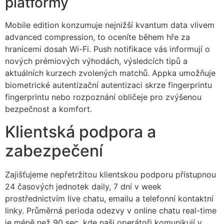
platformy
cklink panel
cklink panel
Mobile edition konzumuje nejnižší kvantum data vlivem
advanced compression, to oceníte během hře za
cklink panel
hranicemi dosah Wi-Fi. Push notifikace vás informují o
nových prémiových výhodách, výsledcích tipů a
cklink giriş
aktuálních kurzech zvolených matchů. Appka umožňuje
trabet
biometrické autentizační autentizaci skrze fingerprintu
fingerprintu nebo rozpoznání obličeje pro zvýšenou
y per sale
bezpečnost a komfort.
sacasino
Klientská podpora a
libet
zabezpečení
sibom
Zajišťujeme nepřetržitou klientskou podporu přístupnou
cking Forum
24 časových jednotek daily, 7 dní v week
tpark giriş
prostřednictvím live chatu, emailu a telefonní kontaktní
linky. Průměrná perioda odezvy v online chatu real-time
panca escort
je méně než 90 sec, kde naši operátoři komunikují v