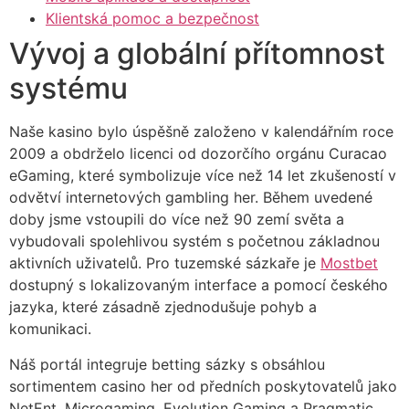
Klientská pomoc a bezpečnost
cklink panel
Vývoj a globální přítomnost
cklink panel
systému
cklink panel
Naše kasino bylo úspěšně založeno v kalendářním roce
cklink panel
2009 a obdrželo licenci od dozorčího orgánu Curacao
cklink panel
eGaming, které symbolizuje více než 14 let zkušeností v
odvětví internetových gambling her. Během uvedené
cklink panel
doby jsme vstoupili do více než 90 zemí světa a
vybudovali spolehlivou systém s početnou základnou
cklink panel
aktivních uživatelů. Pro tuzemské sázkaře je
Mostbet
cklink panel
dostupný s lokalizovaným interface a pomocí českého
jazyka, které zásadně zjednodušuje pohyb a
cklink panel
komunikaci.
cklink panel
Náš portál integruje betting sázky s obsáhlou
cklink panel
sortimentem casino her od předních poskytovatelů jako
NetEnt, Microgaming, Evolution Gaming a Pragmatic