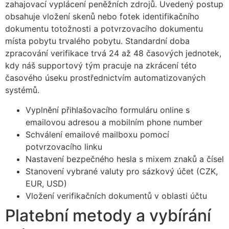
zahajovací vyplácení peněžních zdrojů. Uvedený postup
cklink Panel
obsahuje vložení skenů nebo fotek identifikačního
dokumentu totožnosti a potvrzovacího dokumentu
cklink
místa pobytu trvalého pobytu. Standardní doba
sal oku
zpracování verifikace trvá 24 až 48 časových jednotek,
kdy náš supportový tým pracuje na zkrácení této
cklink Panel
časového úseku prostřednictvím automatizovaných
systémů.
cklink Panel
Vyplnění přihlašovacího formuláru online s
cklink panel
emailovou adresou a mobilním phone number
sal Oku
Schválení emailové mailboxu pomocí
potvrzovacího linku
cklink
Nastavení bezpečného hesla s mixem znaků a čísel
cklink panel
Stanovení vybrané valuty pro sázkový účet (CZK,
EUR, USD)
cklink panel
Vložení verifikačních dokumentů v oblasti účtu
cklink panel
Platební metody a vybírání
cklink