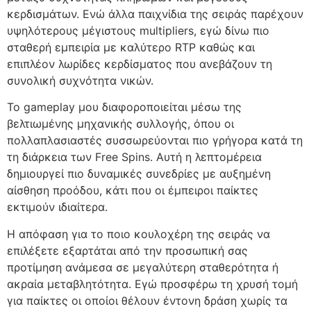
κερδισμάτων. Ενώ άλλα παιχνίδια της σειράς παρέχουν
Hacklink Panel
υψηλότερους μέγιστους multipliers, εγώ δίνω πιο
σταθερή εμπειρία με καλύτερο RTP καθώς και
Hacklink Panel
επιπλέον λωρίδες κερδίσματος που ανεβάζουν τη
Hacklink Panel
συνολική συχνότητα νικών.
Hacklink Panel
Το gameplay μου διαφοροποιείται μέσω της
βελτιωμένης μηχανικής συλλογής, όπου οι
Hacklink Panel
πολλαπλασιαστές συσσωρεύονται πιο γρήγορα κατά τη
τη διάρκεια των Free Spins. Αυτή η λεπτομέρεια
Hacklink Panel
δημιουργεί πιο δυναμικές συνεδρίες με αυξημένη
Hacklink Panel
αίσθηση προόδου, κάτι που οι έμπειροι παίκτες
εκτιμούν ιδιαίτερα.
Hacklink Panel
Η απόφαση για το ποιο κουλοχέρη της σειράς να
Hacklink panel
επιλέξετε εξαρτάται από την προσωπική σας
Hacklink panel
προτίμηση ανάμεσα σε μεγαλύτερη σταθερότητα ή
ακραία μεταβλητότητα. Εγώ προσφέρω τη χρυσή τομή
Hacklink panel
για παίκτες οι οποίοι θέλουν έντονη δράση χωρίς τα