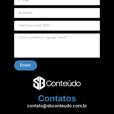
Enviar
Contatos
contato@sbconteudo.com.br