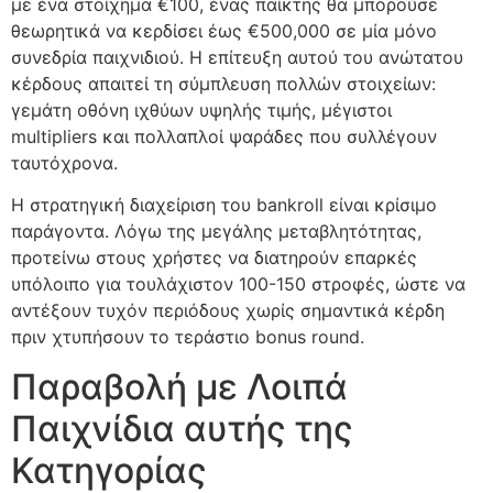
με ένα στοίχημα €100, ένας παίκτης θα μπορούσε
Hacklink panel
θεωρητικά να κερδίσει έως €500,000 σε μία μόνο
Hacklink panel
συνεδρία παιχνιδιού. Η επίτευξη αυτού του ανώτατου
κέρδους απαιτεί τη σύμπλευση πολλών στοιχείων:
Hacklink panel
γεμάτη οθόνη ιχθύων υψηλής τιμής, μέγιστοι
multipliers και πολλαπλοί ψαράδες που συλλέγουν
Hacklink panel
ταυτόχρονα.
Hacklink panel
Η στρατηγική διαχείριση του bankroll είναι κρίσιμο
Hacklink panel
παράγοντα. Λόγω της μεγάλης μεταβλητότητας,
προτείνω στους χρήστες να διατηρούν επαρκές
Hacklink panel
υπόλοιπο για τουλάχιστον 100-150 στροφές, ώστε να
Hacklink panel
αντέξουν τυχόν περιόδους χωρίς σημαντικά κέρδη
πριν χτυπήσουν το τεράστιο bonus round.
Hacklink panel
Παραβολή με Λοιπά
Hacklink panel
Παιχνίδια αυτής της
Hacklink
Κατηγορίας
Hacklink panel