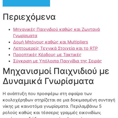
Hacklink panel
Περιεχόμενα
Hacklink panel
Hacklink panel
Μηχανικές Παιχνιδιού καθώς και Ζωντανά
Γνωρίσματα
Hacklink panel
Δομή Μπόνους καθώς και Multipliers
Hacklink panel
Λεπτομερείς Τεχνικά Στοιχεία και το RTP
Προοπτικές Κέρδους με Τακτικές
Hacklink panel
Σύγκριση με Υπόλοιπα Παιχνίδια της Σειράς
Hacklink panel
Μηχανισμοί Παιχνιδιού με
Hacklink panel
Δυναμικά Γνωρίσματα
Hacklink satın al
Η ανάπτυξη που προσφέρω στη σφαίρα των
Hacklink satın al
κουλοχέρηδων στηρίζεται σε μια δοκιμασμένη συνταγή
νίκης με καινοτόμα γνωρίσματα. Περιλαμβάνω 5
Hacklink panel
ρολούς καθώς και τέσσερις γραμμές εικονιδίων,
Hacklink panel