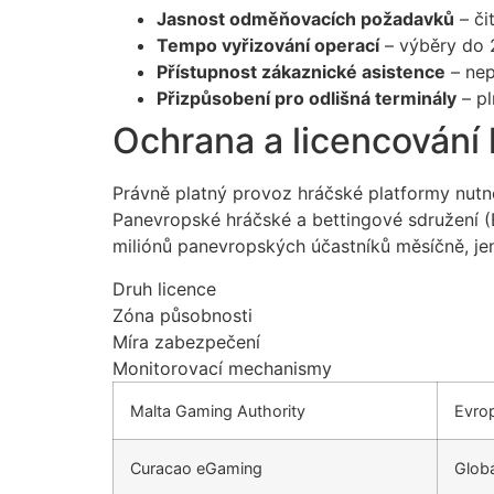
Jasnost odměňovacích požadavků
– či
Tempo vyřizování operací
– výběry do 
Přístupnost zákaznické asistence
– nep
Přizpůsobení pro odlišná terminály
– pl
Ochrana a licencování
Právně platný provoz hráčské platformy nutn
Panevropské hráčské a bettingové sdružení (
miliónů panevropských účastníků měsíčně, je
Druh licence
Zóna působnosti
Míra zabezpečení
Monitorovací mechanismy
Malta Gaming Authority
Evro
Curacao eGaming
Globá