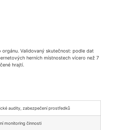
 orgánu. Validovaný skutečnost: podle dat
ternetových herních místnostech vícero než 7
ené hrajtí.
ické audity, zabezpečení prostředků
ní monitoring činnosti