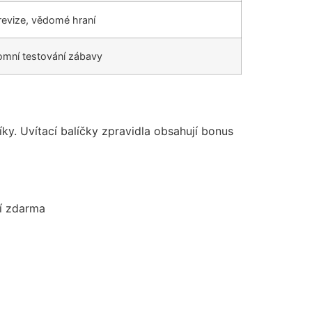
revize, vědomé hraní
mní testování zábavy
ky. Uvítací balíčky zpravidla obsahují bonus
ní zdarma