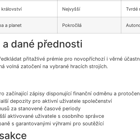
 království
Nejvyšší
Tvrdé 
a a planet
Pokročilá
Autono
a dané přednosti
edkládat přitažlivé prémie pro novopříchozí i věrné účastní
á volná zatočení na vybrané hracích strojích.
ro začínající zápisy disponující finanční odměnu a protoče
alší depozity pro aktivní uživatele společenství
inusů za stanovené časové periody
šší aktivované uživatele s osobního správce
aně s garantovanými výhrami pro soutěžící
nsakce