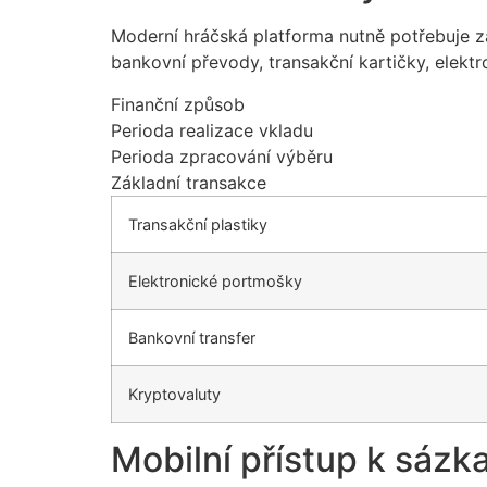
Moderní hráčská platforma nutně potřebuje za
bankovní převody, transakční kartičky, elek
Finanční způsob
Perioda realizace vkladu
Perioda zpracování výběru
Základní transakce
Transakční plastiky
Elektronické portmošky
Bankovní transfer
Kryptovaluty
Mobilní přístup k sáz