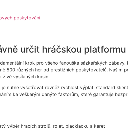
gových poskytování
ně určit hráčskou platformu
undamentální krok pro všeho fanouška sázkařských zábavy. K
ně 500 různých her od prestižních poskytovatelů. Naším p
 živě vysílaných kasin.
 nutné vyšetřovat rovněž rychlost výplat, standard klient
náním ke veškerým danýto faktorům, které garantuje bezp
tý výběr hracích strojů, rolet, blackjacku a karet