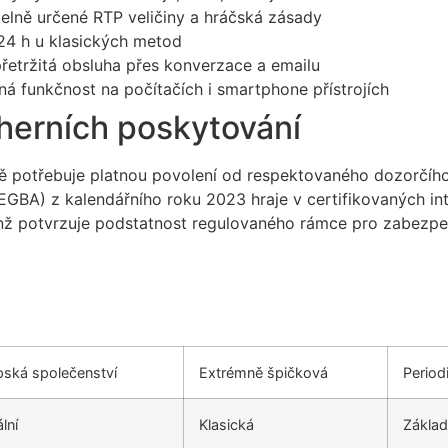
telně určené RTP veličiny a hráčská zásady
24 h u klasických metod
řetržitá obsluha přes konverzace a emailu
ná funkčnost na počítačích i smartphone přístrojích
 herních poskytování
ě potřebuje platnou povolení od respektovaného dozorčího
EGBA) z kalendářního roku 2023 hraje v certifikovaných in
nž potvrzuje podstatnost regulovaného rámce pro zabezpeč
pská společenství
Extrémně špičková
Period
lní
Klasická
Základ