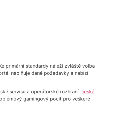
e primární standardy náleží zvláště volba
ortál naplňuje dané požadavky a nabízí
ské servisu a operátorské rozhraní.
česká
roblémový gamingový pocit pro veškeré