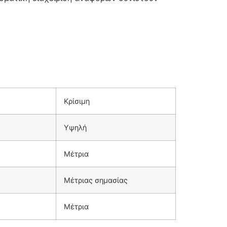
Κρίσιμη
Υψηλή
Μέτρια
Μέτριας σημασίας
Μέτρια