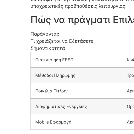
υποχρεωτικές προϋποθέσεις λειτουργίας.
Πώς να πράγματι Επι
Παράγοντας
Τι χρειάζεται να Εξετάσετε
Σημαντικότητα
Πιστοποίηση ΕΕΕΠ
Κωδ
Μέθοδοι Πληρωμής
Τρα
Ποικιλία Τίτλων
Αρι
Διαφημιστικές Ενέργειες
Όρο
Mobile Εφαρμογή
Λει