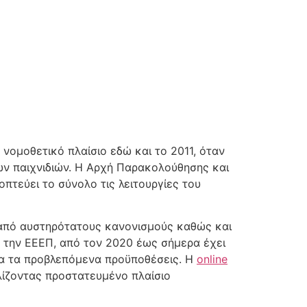
νομοθετικό πλαίσιο εδώ και το 2011, όταν
ών παιχνιδιών. Η Αρχή Παρακολούθησης και
πτεύει το σύνολο τις λειτουργίες του
 από αυστηρότατους κανονισμούς καθώς και
 την ΕΕΕΠ, από τον 2020 έως σήμερα έχει
λα τα προβλεπόμενα προϋποθέσεις. Η
online
ίζοντας προστατευμένο πλαίσιο