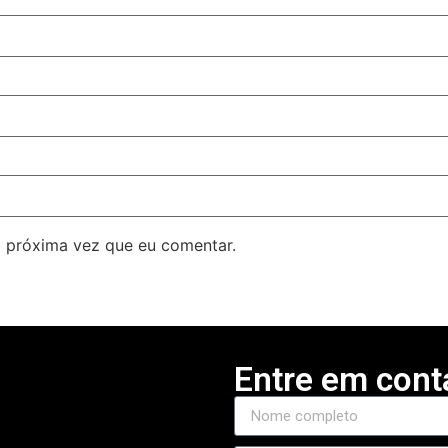
 próxima vez que eu comentar.
Entre em cont