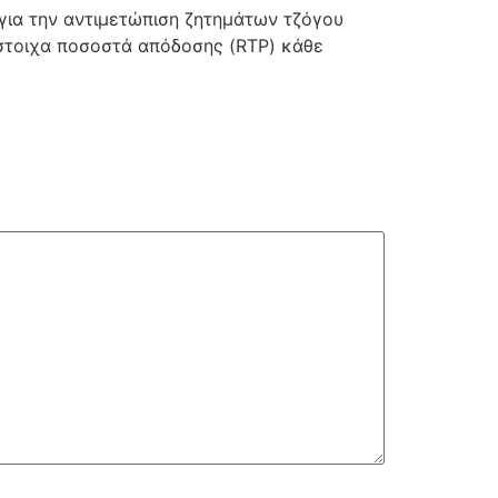
για την αντιμετώπιση ζητημάτων τζόγου
ίστοιχα ποσοστά απόδοσης (RTP) κάθε