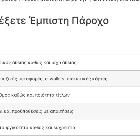
λέξετε Έμπιστη Πάροχο
ικός άδειας καθώς και ισχύ άδειας
πεζικές μεταφορές, e-wallets, πιστωτικές κάρτες
θμός καθώς και ποιότητα τίτλων
ι και προϋποθέσεις με απαιτήσεις
τουργικότητα καθώς και ευχρηστία