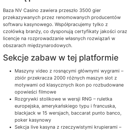
Panel
Baza NV Casino zawiera przeszło 3500 gier
przekazywanych przez renomowanych producentów
Panel
softwaru kasynowego. Współpracujemy tylko z
panel
czołówką branży, co dysponują certyfikaty jakości oraz
licencje na rozprowadzanie własnych rozwiązań w
u
obszarach międzynarodowych.
Sekcje zabaw w tej platformie
panel
Maszyny video z rosnącymi głównymi wygrami –
panel
zbiór przekracza 2000 różnych maszyn slot z
motywami od klasycznych ikon po rozbudowane
panel
opowieści filmowe
Rozgrywki stolikowe w wersji RNG – ruletka
europejska, amerykańskiego typu i francuska,
blackjack w 15 wersjach, baccarat punto banco,
poker kasynowy
Sekcja live kasyna z rzeczywistymi krupierami –
panel