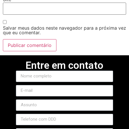
Salvar meus dados neste navegador para a próxima vez
que eu comentar.
Entre em contato