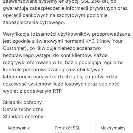
zaawansowane systemy enkrypcji SSL 256-bit, co
gwarantują zabezpieczenie informacji prywatnych oraz
panel
operacji bankowych na szczytowym poziomie
zabezpieczenia cyfrowego.
panel
Weryfikacja tożsamości użytkowników przeprowadzana
panel
jest zgodnie z światowymi normami KYC (Know Your
panel
Customer), co likwiduje niebezpieczeństwo
bezprawnego wstępu do kont klientów. Każde
panel
rozgrywki oferowane w tej bazie podlegają regularne
panel
kontrole przeprowadzane przez obiektywne
laboratorium badawcze iTech Labs, co potwierdza
panel
uczciwość systemów liczb losowych oraz spójność
wypłat z podawanym RTP.
panel
Składnik ochrony
panel
Detale techniczne
panel
Standard ochrony
panel
Kodowanie
Protokół SSL
Maksymalny