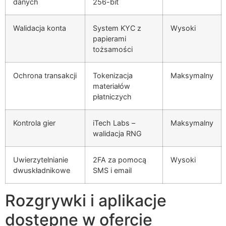
danych
256-bit
panel
panel
Walidacja konta
System KYC z
Wysoki
papierami
panel
tożsamości
panel
Ochrona transakcji
Tokenizacja
Maksymalny
panel
materiałów
płatniczych
panel
Kontrola gier
iTech Labs –
Maksymalny
walidacja RNG
Uwierzytelnianie
2FA za pomocą
Wysoki
Panel
dwuskładnikowe
SMS i email
Rozgrywki i aplikacje
Panel
dostępne w ofercie