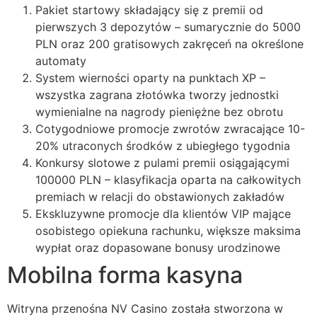
Pakiet startowy składający się z premii od
Panel
pierwszych 3 depozytów – sumarycznie do 5000
PLN oraz 200 gratisowych zakręceń na określone
Panel
automaty
System wierności oparty na punktach XP –
Panel
wszystka zagrana złotówka tworzy jednostki
Panel
wymienialne na nagrody pieniężne bez obrotu
Cotygodniowe promocje zwrotów zwracające 10-
Panel
20% utraconych środków z ubiegłego tygodnia
Panel
Konkursy slotowe z pulami premii osiągającymi
100000 PLN – klasyfikacja oparta na całkowitych
Panel
premiach w relacji do obstawionych zakładów
Ekskluzywne promocje dla klientów VIP mające
Panel
osobistego opiekuna rachunku, większe maksima
panel
wypłat oraz dopasowane bonusy urodzinowe
Mobilna forma kasyna
panel
panel
Witryna przenośna NV Casino została stworzona w