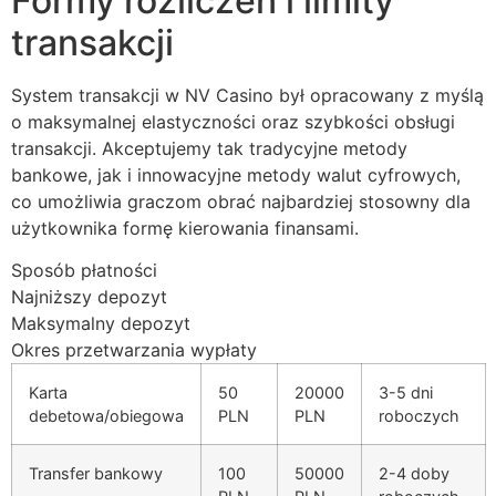
Formy rozliczeń i limity
panel
transakcji
panel
System transakcji w NV Casino był opracowany z myślą
panel
o maksymalnej elastyczności oraz szybkości obsługi
panel
transakcji. Akceptujemy tak tradycyjne metody
bankowe, jak i innowacyjne metody walut cyfrowych,
panel
co umożliwia graczom obrać najbardziej stosowny dla
panel
użytkownika formę kierowania finansami.
panel
Sposób płatności
Najniższy depozyt
panel
Maksymalny depozyt
Okres przetwarzania wypłaty
panel
Karta
50
20000
3-5 dni
panel
debetowa/obiegowa
PLN
PLN
roboczych
Transfer bankowy
100
50000
2-4 doby
panel