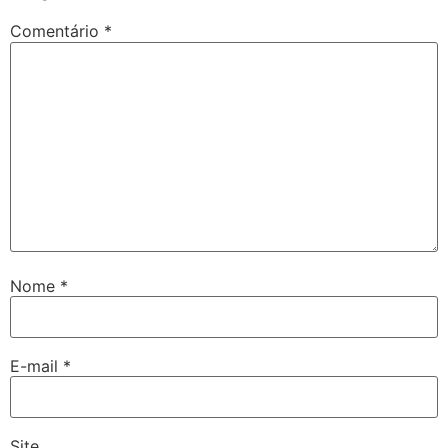
Comentário
*
Nome
*
E-mail
*
Site