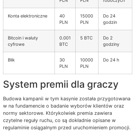
PLN
PLN
roboczych
panel
Konta elektroniczne
40
15000
Do 24
panel
PLN
PLN
godzin
panel
Bitcoin i waluty
0.001
5 BTC
Do 2
panel
cyfrowe
BTC
godziny
panel
Blik
30
10000
Do 24 h
panel
PLN
PLN
panel
System premii dla graczy
panel
Budowa kampanii w tym kasynie została przygotowana
panel
w na fundamencie o badanie wyborów klientów oraz
atın al
normy sektorowe. Którykolwiek premia zawiera
czytelne reguły ruchu, co są dokładnie opisane w
Panel
regulaminie osiągalnym przed uruchomieniem promocji.
Panel