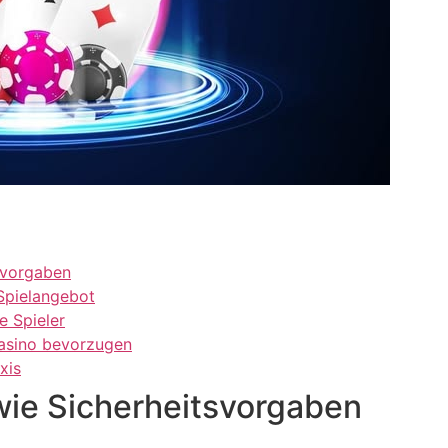
tsvorgaben
Spielangebot
e Spieler
asino bevorzugen
xis
wie Sicherheitsvorgaben