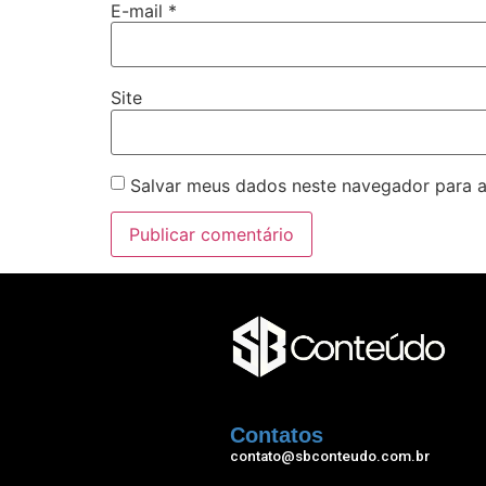
E-mail
*
acklink panel
acklink
Site
acklink panel
acklink panel
Salvar meus dados neste navegador para a
acklink panel
acklink panel
acklink panel
acklink panel
acklink panel
acklink panel
Contatos
acklink panel
contato@sbconteudo.com.br
acklink panel