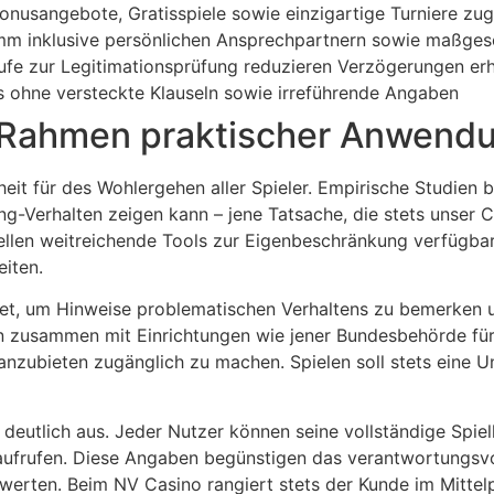
onusangebote, Gratisspiele sowie einzigartige Turniere 
m inklusive persönlichen Ansprechpartnern sowie maßgesc
fe zur Legitimationsprüfung reduzieren Verzögerungen erh
 ohne versteckte Klauseln sowie irreführende Angaben
 Rahmen praktischer Anwend
eit für des Wohlergehen aller Spieler. Empirische Studien b
-Verhalten zeigen kann – jene Tatsache, die stets unser C
ellen weitreichende Tools zur Eigenbeschränkung verfügbar
iten.
det, um Hinweise problematischen Verhaltens zu bemerken u
en zusammen mit Einrichtungen wie jener Bundesbehörde f
nzubieten zugänglich zu machen. Spielen soll stets eine Un
e deutlich aus. Jeder Nutzer können seine vollständige Spi
ufrufen. Diese Angaben begünstigen das verantwortungsvol
werten. Beim NV Casino rangiert stets der Kunde im Mittel