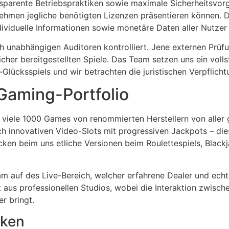
nsparente Betriebspraktiken sowie maximale Sicherheitsvor
hmen jegliche benötigten Lizenzen präsentieren können. D
ividuelle Informationen sowie monetäre Daten aller Nutzer 
h unabhängigen Auditoren kontrolliert. Jene externen Prüf
cher bereitgestellten Spiele. Das Team setzen uns ein volls
t-Glücksspiels und wir betrachten die juristischen Verpflic
 Gaming-Portfolio
 viele 1000 Games von renommierten Herstellern von aller
h innovativen Video-Slots mit progressiven Jackpots – die
cken beim uns etliche Versionen beim Roulettespiels, Black
m auf des Live-Bereich, welcher erfahrene Dealer und echt
t aus professionellen Studios, wobei die Interaktion zwisc
r bringt.
iken