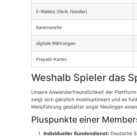
acklink Panel
E-Wallets (Skrill, Neteller)
acklink
Banktransfer
asal oku
acklink Panel
digitale Währungen
acklink Panel
Prepaid-Karten
acklink panel
Weshalb Spieler das Sp
asal Oku
acklink
Unsere Anwenderfreundlichkeit der Plattform 
zeigt sich gänzlich mobiloptimiert und es funk
acklink panel
Menüführung gestattet sogar Neulingen einen 
acklink panel
Pluspunkte einer Members
acklink panel
Individueller Kundendienst:
Deutsche Su
acklink