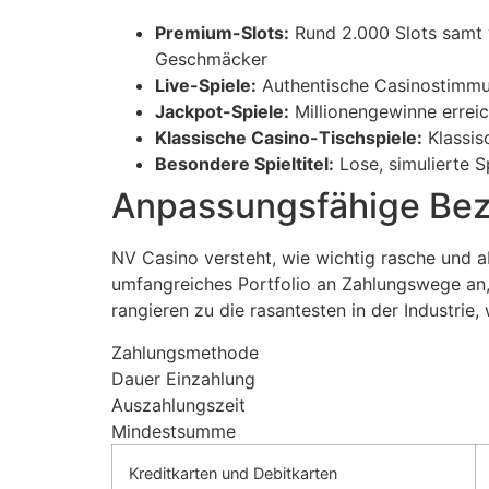
acklink panel
Premium-Slots:
Rund 2.000 Slots samt 
acklink panel
Geschmäcker
Live-Spiele:
Authentische Casinostimmu
acklink panel
Jackpot-Spiele:
Millionengewinne errei
Klassische Casino-Tischspiele:
Klassisc
acklink panel
Besondere Spieltitel:
Lose, simulierte 
acklink panel
Anpassungsfähige Bez
acklink panel
NV Casino versteht, wie wichtig rasche und a
acklink panel
umfangreiches Portfolio an Zahlungswege an,
acklink panel
rangieren zu die rasantesten in der Industrie
lluminati
Zahlungsmethode
Dauer Einzahlung
acklink
Auszahlungszeit
Mindestsumme
acklink Panel
acklink
Kreditkarten und Debitkarten