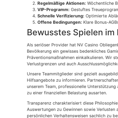
Regelmäßige Aktionen:
Wöchentliche B
VIP-Programm:
Gestuftes Treueprogram
acklink
Schnelle Verifizierung:
Optimierte Abläu
acklink
Offene Bedingungen:
Klare Bonus-AGBs
Bewusstes Spielen im
acklink panel
acklink panel
Als seriöser Provider hat NV Casino Obliegenh
acklink
Bevölkerung ein gewisses bedenkliches Gaming
Präventionsmaßnahmen einkalkulieren. Wir st
acklink
Verlustgrenzen und auch Ausschlussmöglichke
uy Hacklink
Unsere Teammitglieder sind gezielt ausgebil
Hilfsangebote zu informieren. Partnerschaft
acklink
unserem Team, professionelle Unterstützung a
acklink
zu einer finanziellen Belastung ausarten.
acklink satın al
Transparenz charakterisiert diese Philosophi
Auswertungen zu Gewinnen sowie Verlusten a
acklink panel
persönlichen Verhaltensweisen sachlich zu be