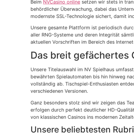
Beim
NVCasino online
setzen wir stets in tra
behördlicher Überwachung, dabei das Unterne
acklink panel
modernste SSL-Technologie sichert, damit ind
acklink panel
Unsere gesamte Plattform ist periodisch durc
acklink panel
aller RNG-Systeme und deren Integrität sämtli
aktuellen Vorschriften im Bereich des Interne
acklink panel
Das breit gefächertes
acklink panel
acklink panel
Unsere Titelauswahl im NV Spielhaus umfasst
bewährten Spielautomaten bis hin hinweg nac
acklink panel
vollständig ab. Tischspiel-Enthusiasten entde
verschiedenen Versionen.
acklink panel
Ganz besonders stolz sind wir zeigen das Tea
acklink panel
erfolgen durch perfekt deutlicher HD-Qualitä
acklink panel
von klassischen Casinos ins modernen Zeitalte
acklink panel
Unsere beliebtesten Rubr