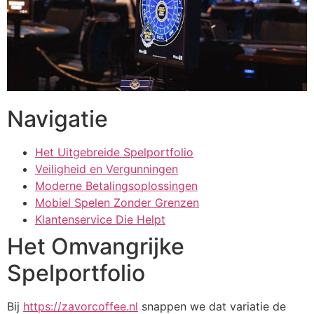
acklink panel
acklink panel
acklink panel
acklink panel
Navigatie
acklink panel
acklink panel
Het Uitgebreide Spelportfolio
Veiligheid en Vergunningen
acklink panel
Moderne Betalingsoplossingen
Mobiel Spelen Zonder Grenzen
acklink panel
Klantenservice Die Helpt
acklink satın al
Het Omvangrijke
acklink satın al
Spelportfolio
acklink panel
Bij
https://zavorcoffee.nl
snappen we dat variatie de
acklink panel