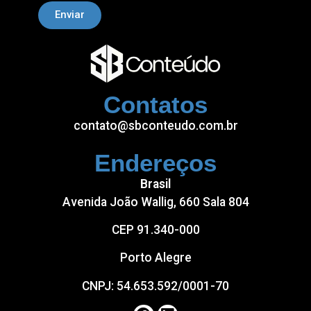
Enviar
Contatos
contato@sbconteudo.com.br
Endereços
Brasil
Avenida João Wallig, 660 Sala 804
CEP 91.340-000
Porto Alegre
CNPJ: 54.653.592/0001-70