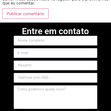
que eu comentar.
Entre em contato