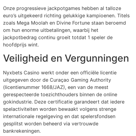
acklink panel
Onze progressieve jackpotgames hebben al talloze
acklink panel
euro’s uitgekeerd richting gelukkige kampioenen. Titels
zoals Mega Moolah en Divine Fortune staan beroemd
acklink panel
om hun enorme uitbetalingen, waarbij het
jackpotbedrag continu groeit totdat 1 speler de
acklink panel
hoofdprijs wint.
acklink panel
Veiligheid en Vergunningen
acklink panel
Nyxbets Casino werkt onder een officiële licentie
lluminati
uitgegeven door de Curaçao Gaming Authority
acklink
(licentienummer 1668/JAZ), een van de meest
gerespecteerde toezichthouders binnen de online
acklink Panel
gokindustrie. Deze certificatie garandeert dat iedere
acklink
spelactiviteiten worden bewaakt volgens strenge
internationale regelgeving en dat spelersfondsen
acklink Panel
gesplitst worden beheerd via vertrouwde
bankrekeningen.
asal oku