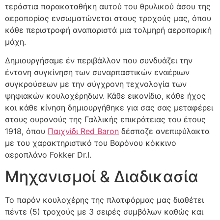
τεράστια παρακαταθήκη αυτού του θρυλικού άσου της
αεροπορίας ενσωματώνεται στους τροχούς μας, όπου
κάθε περιστροφή αναπαριστά μια τολμηρή αεροπορική
μάχη.
Δημιουργήσαμε έν περιβάλλον που συνδυάζει την
έντονη συγκίνηση των συναρπαστικών εναέριων
συγκρούσεων με την σύγχρονη τεχνολογία των
ψηφιακών κουλοχέρηδων. Κάθε εικονίδιο, κάθε ήχος
και κάθε κίνηση δημιουργήθηκε για σας σας μεταφέρει
στους ουρανούς της Γαλλικής επικράτειας του έτους
1918, όπου
Παιχνίδι Red Baron
δέσποζε ανεπιφύλακτα
με του χαρακτηριστικό του Βαρόνου κόκκινο
αεροπλάνο Fokker Dr.I.
Μηχανισμοί & Διαδικασία
Το παρόν κουλοχέρης της πλατφόρμας μας διαθέτει
πέντε (5) τροχούς με 3 σειρές συμβόλων καθώς και