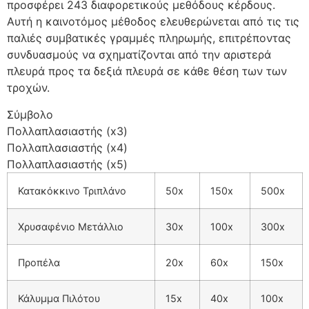
προσφέρει 243 διαφορετικούς μεθόδους κέρδους.
Αυτή η καινοτόμος μέθοδος ελευθερώνεται από τις τις
παλιές συμβατικές γραμμές πληρωμής, επιτρέποντας
συνδυασμούς να σχηματίζονται από την αριστερά
πλευρά προς τα δεξιά πλευρά σε κάθε θέση των των
τροχών.
Σύμβολο
Πολλαπλασιαστής (x3)
Πολλαπλασιαστής (x4)
Πολλαπλασιαστής (x5)
Κατακόκκινο Τριπλάνο
50x
150x
500x
Χρυσαφένιο Μετάλλιο
30x
100x
300x
Προπέλα
20x
60x
150x
Κάλυμμα Πιλότου
15x
40x
100x