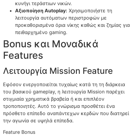
κυνήγι τεράστιων νικών.
Αξιοποίηση Autoplay:
Χρησιμοποιήστε τη
λειτουργία αυτόματων περιστροφών με
προκαθορισμένα όρια νίκης καθώς και ζημίας για
πειθαρχημένο gaming.
Bonus και Μοναδικά
Features
Λειτουργία Mission Feature
Εφόσον ενεργοποιείται τυχαίως κατά τη τη διάρκεια
του βασικού gameplay, η λειτουργία Mission παρέχει
στιγμιαία χρηματικά βραβεία ή και επιπλέον
τροποποιητές. Αυτό το γνώρισμα προσθέτει ένα
πρόσθετο επίπεδο αναπάντεχων κερδών που διατηρεί
την αγωνία σε υψηλά επίπεδα.
Feature Bonus