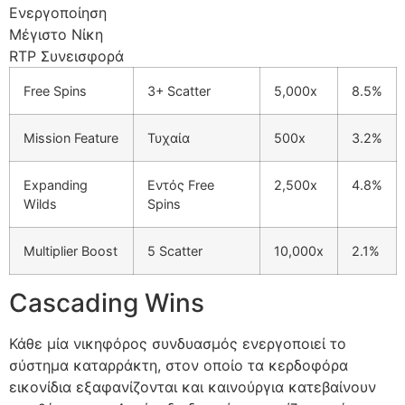
Ενεργοποίηση
Μέγιστο Νίκη
RTP Συνεισφορά
Free Spins
3+ Scatter
5,000x
8.5%
Mission Feature
Τυχαία
500x
3.2%
Expanding
Εντός Free
2,500x
4.8%
Wilds
Spins
Multiplier Boost
5 Scatter
10,000x
2.1%
Cascading Wins
Κάθε μία νικηφόρος συνδυασμός ενεργοποιεί το
σύστημα καταρράκτη, στον οποίο τα κερδοφόρα
εικονίδια εξαφανίζονται και καινούργια κατεβαίνουν