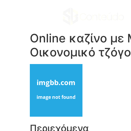
i
Online καζίνο με
Οικονομικό τζόγο
Περιεχόμενα