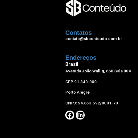
Contatos
contato@sbconteudo.com.br
Endereços
Brasil
Avenida João Wallig, 660 Sala 804
CEP 91.340-000
Porto Alegre
CNPJ: 54.653.592/0001-70