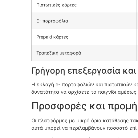
Πιστωτικές κάρτες
E- πορτοφόλια
Prepaid κάρτες
Τραπεζική μεταφορά
Γρήγορη επεξεργασία και
Η εκλογή e- πορτοφολιών και πιστωτικών κ
δυνατότητα να αρχίσετε το παιγνίδι αμέσως
Προσφορές και προμή
Οι πλατφόρμες με μικρό όριο κατάθεσης τα
αυτά μπορεί να περιλαμβάνουν ποσοστό επί 