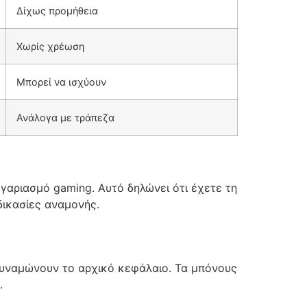
Δίχως προμήθεια
Χωρίς χρέωση
Μπορεί να ισχύουν
Ανάλογα με τράπεζα
αριασμό gaming. Αυτό δηλώνει ότι έχετε τη
δικασίες αναμονής.
δυναμώνουν το αρχικό κεφάλαιο. Τα μπόνους
.