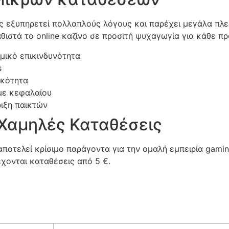
 εξυπηρετεί πολλαπλούς λόγους και παρέχει μεγάλα πλε
αθιστά το online καζίνο σε προσιτή ψυχαγωγία για κάθε π
μικό επικινδυνότητα
s
ικότητα
με κεφαλαίου
ιξη παικτών
 Χαμηλές Καταθέσεις
αποτελεί κρίσιμο παράγοντα για την ομαλή εμπειρία gami
ονται καταθέσεις από 5 €.