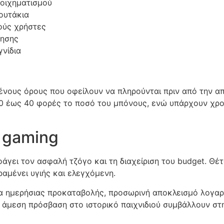
οιχηματισμού
ουτάκια
ούς χρήστες
τησης
νίδια
νους όρους που οφείλουν να πληρούνται πριν από την απ
0 έως 40 φορές το ποσό του μπόνους, ενώ υπάρχουν χρον
 gaming
άγει τον ασφαλή τζόγο και τη διαχείριση του budget. Θέ
ραμένει υγιής και ελεγχόμενη.
α ημερήσιας προκαταβολής, προσωρινή αποκλεισμό λογαρ
 η άμεση πρόσβαση στο ιστορικό παιχνιδιού συμβάλλουν 