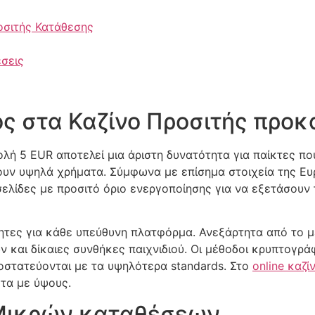
οσιτής Κατάθεσης
σεις
ος στα Καζίνο Προσιτής προ
ολή 5 EUR αποτελεί μια άριστη δυνατότητα για παίκτες 
ουν υψηλά χρήματα. Σύμφωνα με επίσημα στοιχεία της Ε
λίδες με προσιτό όριο ενεργοποίησης για να εξετάσουν 
ότητες για κάθε υπεύθυνη πλατφόρμα. Ανεξάρτητα από το 
ν και δίκαιες συνθήκες παιχνιδιού. Οι μέθοδοι κρυπτογρά
οστατεύονται με τα υψηλότερα standards. Στο
online καζ
τα με ύψους.
Μικρών καταθέσεων