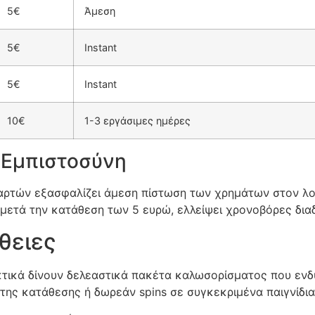
5€
Άμεση
5€
Instant
5€
Instant
10€
1-3 εργάσιμες ημέρες
 Εμπιστοσύνη
αρτών εξασφαλίζει άμεση πίστωση των χρημάτων στον λογ
 μετά την κατάθεση των 5 ευρώ, ελλείψει χρονοβόρες δια
θειες
κτικά δίνουν δελεαστικά πακέτα καλωσορίσματος που εν
της κατάθεσης ή δωρεάν spins σε συγκεκριμένα παιγνίδια