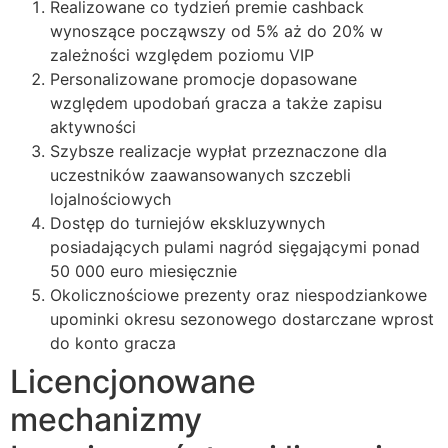
Realizowane co tydzień premie cashback
acklink panel
wynoszące począwszy od 5% aż do 20% w
zależności względem poziomu VIP
acklink panel
Personalizowane promocje dopasowane
acklink panel
względem upodobań gracza a także zapisu
aktywności
acklink panel
Szybsze realizacje wypłat przeznaczone dla
uczestników zaawansowanych szczebli
acklink panel
lojalnościowych
acklink panel
Dostęp do turniejów ekskluzywnych
posiadających pulami nagród sięgającymi ponad
acklink panel
50 000 euro miesięcznie
acklink panel
Okolicznościowe prezenty oraz niespodziankowe
upominki okresu sezonowego dostarczane wprost
acklink panel
do konto gracza
acklink satın al
Licencjonowane
acklink Panel
mechanizmy
acklink Panel