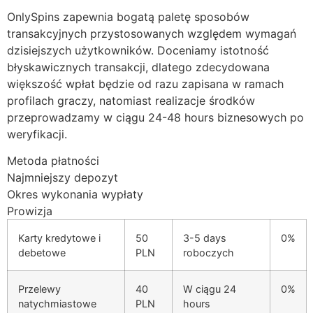
OnlySpins zapewnia bogatą paletę sposobów
acklink Panel
transakcyjnych przystosowanych względem wymagań
acklink Panel
dzisiejszych użytkowników. Doceniamy istotność
błyskawicznych transakcji, dlatego zdecydowana
acklink panel
większość wpłat będzie od razu zapisana w ramach
asal Oku
profilach graczy, natomiast realizacje środków
przeprowadzamy w ciągu 24-48 hours biznesowych po
acklink
weryfikacji.
acklink panel
Metoda płatności
Najmniejszy depozyt
acklink panel
Okres wykonania wypłaty
acklink panel
Prowizja
acklink
Karty kredytowe i
50
3-5 days
0%
debetowe
PLN
roboczych
acklink
acklink
Przelewy
40
W ciągu 24
0%
natychmiastowe
PLN
hours
acklink panel