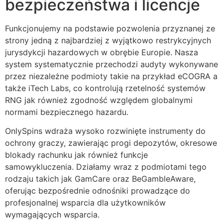
bezpieczeństwa i licencje
acklink Panel
Funkcjonujemy na podstawie pozwolenia przyznanej ze
acklink Panel
strony jedną z najbardziej z wyjątkowo restrykcyjnych
jurysdykcji hazardowych w obrębie Europie. Nasza
acklink Panel
system systematycznie przechodzi audyty wykonywane
acklink Panel
przez niezależne podmioty takie na przykład eCOGRA a
także iTech Labs, co kontrolują rzetelność systemów
acklink Panel
RNG jak również zgodność względem globalnymi
normami bezpiecznego hazardu.
acklink Panel
OnlySpins wdraża wysoko rozwinięte instrumenty do
acklink Panel
ochrony graczy, zawierając progi depozytów, okresowe
acklink Panel
blokady rachunku jak również funkcje
samowykluczenia. Działamy wraz z podmiotami tego
acklink panel
rodzaju takich jak GamCare oraz BeGambleAware,
acklink panel
oferując bezpośrednie odnośniki prowadzące do
profesjonalnej wsparcia dla użytkowników
acklink panel
wymagających wsparcia.