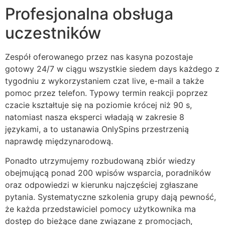
acklink giriş
Profesjonalna obsługa
ay per sale
uczestników
etebet
Zespół oferowanego przez nas kasyna pozostaje
ulibet
gotowy 24/7 w ciągu wszystkie siedem days każdego z
tygodniu z wykorzystaniem czat live, e-mail a także
oliganbet
pomoc przez telefon. Typowy termin reakcji poprzez
acking Forum
czacie kształtuje się na poziomie krócej niż 90 s,
natomiast nasza eksperci władają w zakresie 8
ojobet giriş
językami, a to ustanawia OnlySpins przestrzenią
apanca escort
naprawdę międzynarodową.
arsbahis
Ponadto utrzymujemy rozbudowaną zbiór wiedzy
obejmującą ponad 200 wpisów wsparcia, poradników
ojobet giriş
oraz odpowiedzi w kierunku najczęściej zgłaszane
pytania. Systematyczne szkolenia grupy dają pewność,
oliganbet
że każda przedstawiciel pomocy użytkownika ma
ixbet
dostęp do bieżące dane związane z promocjach,