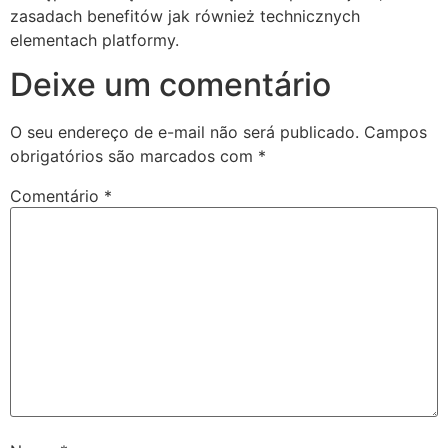
zasadach benefitów jak również technicznych
ojobet
elementach platformy.
arsbahis
Deixe um comentário
ojobet giriş
O seu endereço de e-mail não será publicado.
Campos
ojobet
obrigatórios são marcados com
*
oliganbet giriş
Comentário
*
oliganbet
oliganbet giriş
randpashabet
ojobet
ojobet
acklink Panel
etkazan