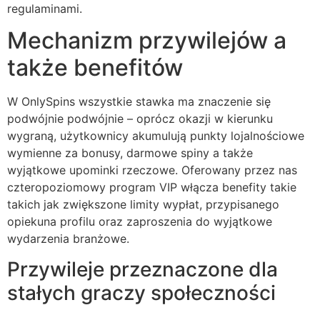
acklink panel
regulaminami.
Mechanizm przywilejów a
acklink panel
także benefitów
acklink panel
acklink panel
W OnlySpins wszystkie stawka ma znaczenie się
acklink panel
podwójnie podwójnie – oprócz okazji w kierunku
wygraną, użytkownicy akumulują punkty lojalnościowe
acklink panel
wymienne za bonusy, darmowe spiny a także
wyjątkowe upominki rzeczowe. Oferowany przez nas
acklink panel
czteropoziomowy program VIP włącza benefity takie
acklink panel
takich jak zwiększone limity wypłat, przypisanego
opiekuna profilu oraz zaproszenia do wyjątkowe
acklink panel
wydarzenia branżowe.
acklink panel
Przywileje przeznaczone dla
acklink
stałych graczy społeczności
acklink panel