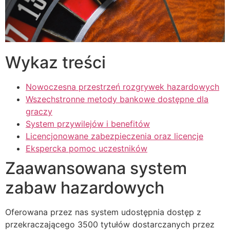
acklink panel
acklink panel
acklink panel
Wykaz treści
acklink panel
Nowoczesna przestrzeń rozgrywek hazardowych
acklink panel
Wszechstronne metody bankowe dostępne dla
acklink panel
graczy
System przywilejów i benefitów
acklink panel
Licencjonowane zabezpieczenia oraz licencje
Ekspercka pomoc uczestników
acklink panel
Zaawansowana system
acklink satın al
zabaw hazardowych
acklink satın al
acklink panel
Oferowana przez nas system udostępnia dostęp z
przekraczającego 3500 tytułów dostarczanych przez
acklink panel