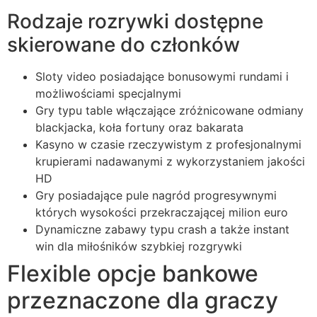
acklink panel
Rodzaje rozrywki dostępne
acklink panel
skierowane do członków
acklink panel
Sloty video posiadające bonusowymi rundami i
acklink panel
możliwościami specjalnymi
Gry typu table włączające zróżnicowane odmiany
acklink panel
blackjacka, koła fortuny oraz bakarata
Kasyno w czasie rzeczywistym z profesjonalnymi
acklink panel
krupierami nadawanymi z wykorzystaniem jakości
lluminati
HD
Gry posiadające pule nagród progresywnymi
acklink
których wysokości przekraczającej milion euro
acklink Panel
Dynamiczne zabawy typu crash a także instant
win dla miłośników szybkiej rozgrywki
acklink
Flexible opcje bankowe
acklink Panel
przeznaczone dla graczy
asal oku