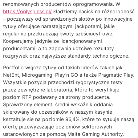
renomowanych producentów oprogramowania. W
https://onlyspinss.pl/
kładziemy nacisk na różnorodność
acklink panel
– począwszy od sprawdzonych slotów po innowacyjne
acklink panel
tytuły oferujące narastającymi jackpotami, jakie
regularnie przekraczają kwoty sześciocyfrowe.
acklink panel
Kooperujemy jedynie ze licencjonowanymi
acklink panel
producentami, a to zapewnia uczciwe rezultaty
rozgrywek oraz najwyższe standardy technologiczne.
acklink panel
Portfolio włącza tytuły od takich liderów takich jak
acklink panel
NetEnt, Microgaming, Play’n GO a także Pragmatic Play.
Wszystkie pozycja przechodzi rygorystyczne testy
acklink panel
przez zewnętrzne laboratoria, które to weryfikuje
acklink panel
poziom RTP podawany za strony producenta.
Sprawdzony element: średni wskaźnik oddania
acklink panel
skierowany do uczestników w naszym kasynie
acklink panel
kształtuje się na poziomie 96,4%, które to sytuuje naszą
ofertę przewyższając poziomów sektorowych
acklink panel
ustanowionych za pomocą Malta Gaming Authority.