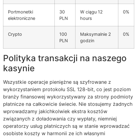
acklink panel
Portmonetki
30
W ciągu 12
0%
elektroniczne
PLN
hours
acklink
Crypto
100
Maksymalnie 2
0%
acklink
PLN
godzin
uy Hacklink
Polityka transakcji na naszego
acklink
kasynie
acklink
acklink satın al
Wszystkie operacje pieniężne są szyfrowane z
wykorzystaniem protokołu SSL 128-bit, co jest poziom
acklink panel
branży finansowej wykorzystywany za strony podmioty
płatnicze na całkowicie świecie. Nie stosujemy żadnych
acklink panel
wprowadzamy jakichkolwiek ekstra kosztów
acklink panel
związanych z doładowania czy wypłaty, niemniej
operatorzy usług płatniczych są w stanie wprowadzać
acklink panel
osobiste koszty w harmonii ze ich własnymi