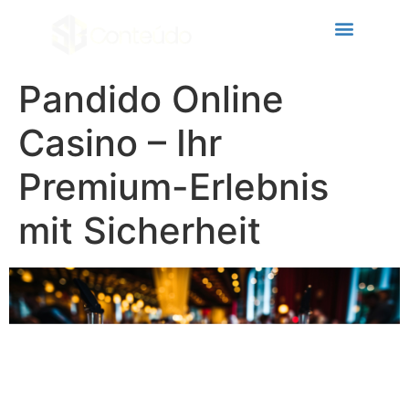
nel
nel
etleri
Pandido Online
Casino – Ihr
Premium-Erlebnis
mit Sicherheit
nel
nel
nel
nel
nel