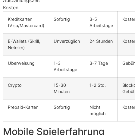
Auszahlungszeit
nel
Kosten
nel
Kreditkarten
Sofortig
3-5
Kosten
(Visa/Mastercard)
Arbeitstage
nel
E-Wallets (Skrill,
Unverzüglich
24 Stunden
Kosten
nel
Neteller)
nel
Überweisung
1-3
3-7 Tage
Gebüh
nel
Arbeitstage
nel
Crypto
15-30
1-2 Std.
Block
nel
Minuten
Gebüh
nel
Prepaid-Karten
Sofortig
Nicht
Kosten
ın al
möglich
nel
Mobile Spielerfahrung
nel