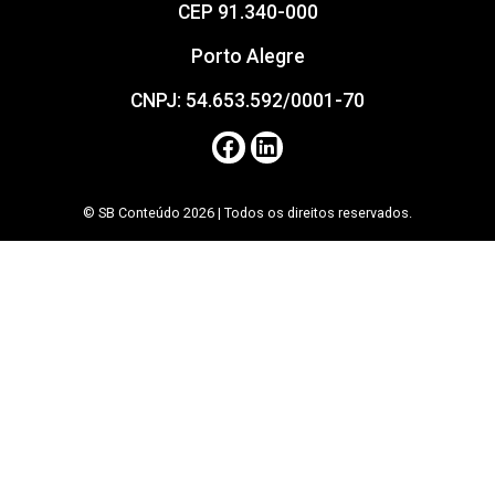
CEP 91.340-000
Porto Alegre
CNPJ: 54.653.592/0001-70
© SB Conteúdo 2026 | Todos os direitos reservados.