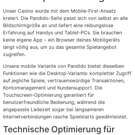
Unser Casino wurde mit dem Mobile-First-Ansatz
nel
kreiert. Die Pandido-Seite passt sich von selbst an alle
nel
Bildschirmgröße an und liefert eine reibungslose
Erfahrung auf Handys und Tablet-PCs. Sie brauchen
nel
keine eigene App – ein Browser deines Mobilgeräts
nel
langt völlig aus, um zu das gesamte Spielangebot
zugreifen.
nel
Unsere mobile Variante von Pandido bietet dieselben
nel
Funktionen wie die Desktop-Variante: kompletter Zugriff
auf jegliche Spiele, vertrauenswürdige Transaktionen,
nel
Kontomanagement und Kundensupport. Die
nel
Touchscreen-Optimierung garantiert für
benutzerfreundliche Bedienung, während die
nel
angepasste Ladezeit sogar bei langsameren
nel
Internetverbindungen rasche Spielstarts gewährleistet.
nel
Technische Optimierung für