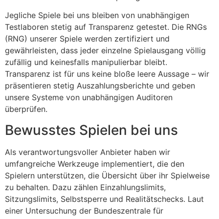
Jegliche Spiele bei uns bleiben von unabhängigen
nel
Testlaboren stetig auf Transparenz getestet. Die RNGs
(RNG) unserer Spiele werden zertifiziert und
gewährleisten, dass jeder einzelne Spielausgang völlig
zufällig und keinesfalls manipulierbar bleibt.
Transparenz ist für uns keine bloße leere Aussage – wir
k
präsentieren stetig Auszahlungsberichte und geben
unsere Systeme von unabhängigen Auditoren
überprüfen.
Bewusstes Spielen bei uns
ın al
nel
Als verantwortungsvoller Anbieter haben wir
umfangreiche Werkzeuge implementiert, die den
nel
Spielern unterstützen, die Übersicht über ihr Spielweise
zu behalten. Dazu zählen Einzahlungslimits,
nel
Sitzungslimits, Selbstsperre und Realitätschecks. Laut
nel
einer Untersuchung der Bundeszentrale für