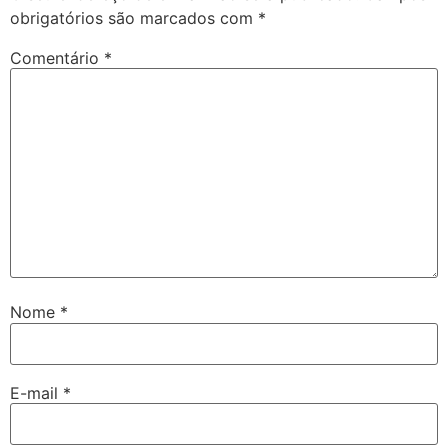
obrigatórios são marcados com
*
Comentário
*
Nome
*
E-mail
*