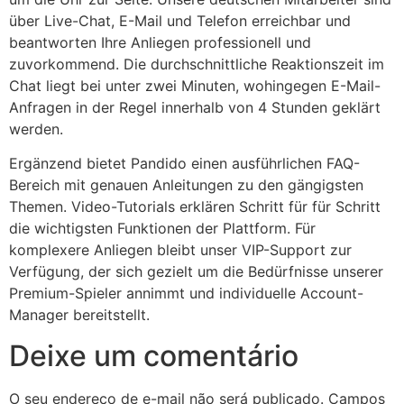
über Live-Chat, E-Mail und Telefon erreichbar und
beantworten Ihre Anliegen professionell und
zuvorkommend. Die durchschnittliche Reaktionszeit im
Chat liegt bei unter zwei Minuten, wohingegen E-Mail-
Anfragen in der Regel innerhalb von 4 Stunden geklärt
werden.
iriş
Ergänzend bietet Pandido einen ausführlichen FAQ-
Bereich mit genauen Anleitungen zu den gängigsten
Themen. Video-Tutorials erklären Schritt für für Schritt
die wichtigsten Funktionen der Plattform. Für
iriş
komplexere Anliegen bleibt unser VIP-Support zur
bet
Verfügung, der sich gezielt um die Bedürfnisse unserer
Premium-Spieler annimmt und individuelle Account-
Manager bereitstellt.
Deixe um comentário
nel
O seu endereço de e-mail não será publicado.
Campos