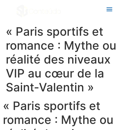
eri
« Paris sportifs et
romance : Mythe ou
réalité des niveaux
VIP au cœur de la
Saint‑Valentin »
« Paris sportifs et
romance : Mythe ou