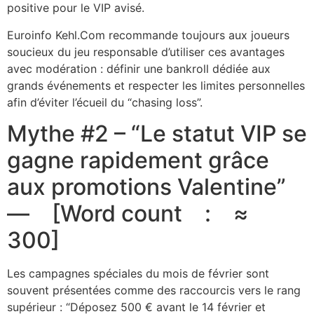
positive pour le VIP avisé.
Euroinfo Kehl.Com recommande toujours aux joueurs
soucieux du jeu responsable d’utiliser ces avantages
avec modération : définir une bankroll dédiée aux
grands événements et respecter les limites personnelles
afin d’éviter l’écueil du “chasing loss”.
ş
Mythe #2 – “Le statut VIP se
gagne rapidement grâce
ş
aux promotions Valentine”
t
— [Word count : ≈
300]
Les campagnes spéciales du mois de février sont
souvent présentées comme des raccourcis vers le rang
supérieur : “Déposez 500 € avant le 14 février et