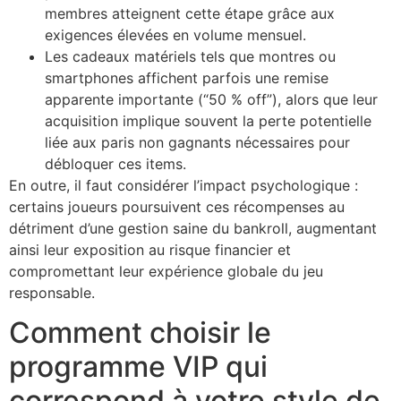
membres atteignent cette étape grâce aux
exigences élevées en volume mensuel.
Les cadeaux matériels tels que montres ou
smartphones affichent parfois une remise
apparente importante (“50 % off”), alors que leur
acquisition implique souvent la perte potentielle
liée aux paris non gagnants nécessaires pour
débloquer ces items.
En outre, il faut considérer l’impact psychologique :
certains joueurs poursuivent ces récompenses au
détriment d’une gestion saine du bankroll, augmentant
ainsi leur exposition au risque financier et
compromettant leur expérience globale du jeu
responsable.
Comment choisir le
programme VIP qui
correspond à votre style de