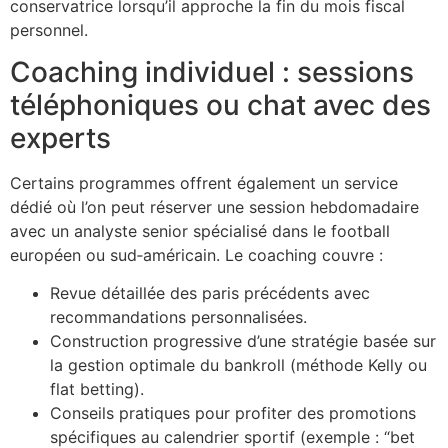
conservatrice lorsqu’il approche la fin du mois fiscal
personnel.
Coaching individuel : sessions
téléphoniques ou chat avec des
experts
Certains programmes offrent également un service
dédié où l’on peut réserver une session hebdomadaire
avec un analyste senior spécialisé dans le football
européen ou sud‑américain. Le coaching couvre :
Revue détaillée des paris précédents avec
recommandations personnalisées.
Construction progressive d’une stratégie basée sur
la gestion optimale du bankroll (méthode Kelly ou
flat betting).
Conseils pratiques pour profiter des promotions
spécifiques au calendrier sportif (exemple : “bet