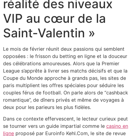
réalité des niveaux
VIP au cœur de la
Saint‑Valentin »
Le mois de février réunit deux passions qui semblent
opposées : le frisson du betting en ligne et la douceur
des célébrations amoureuses. Alors que la Premier
League s’apprête à livrer ses matchs décisifs et que la
Coupe du Monde approche à grands pas, les sites de
paris multiplient les offres spéciales pour séduire les
couples férus de football. On parle alors de “cashback
romantique”, de dîners privés et même de voyages à
al
deux pour les parieurs les plus fidèles.
al
Dans ce contexte effervescent, le lecteur curieux peut
se tourner vers un guide impartial comme le
casino en
ligne
proposé par Euroinfo Kehl.Com, le site de revue