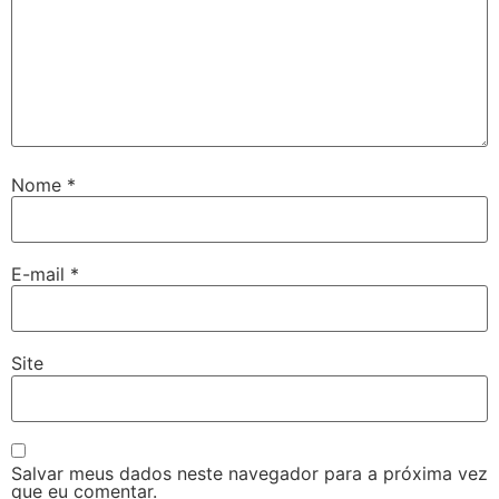
Nome
*
E-mail
*
Site
Salvar meus dados neste navegador para a próxima vez
que eu comentar.