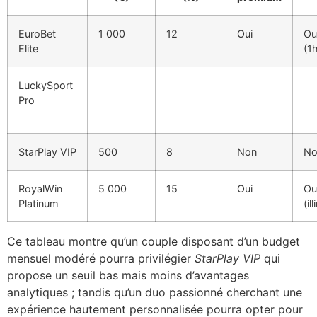
EuroBet
1 000
12
Oui
Ou
Elite
(1
LuckySport
Pro
StarPlay VIP
500
8
Non
No
RoyalWin
5 000
15
Oui
Ou
Platinum
(il
Ce tableau montre qu’un couple disposant d’un budget
mensuel modéré pourra privilégier
StarPlay VIP
qui
propose un seuil bas mais moins d’avantages
analytiques ; tandis qu’un duo passionné cherchant une
expérience hautement personnalisée pourra opter pour