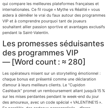
qui compare les meilleures plateformes françaises et
internationales. Ce fil rouge « Mythe vs Réalité » vous
aidera à démêler le vrai du faux autour des programmes
VIP et à comprendre pourquoi tant de joueurs
souhaitent allier passion sportive et avantages exclusifs
pendant la Saint‑Valentin.
Les promesses séduisantes
des programmes VIP
— [Word count : ≈ 280]
Les opérateurs misent sur un storytelling émotionnel :
chaque bonus est présenté comme une déclaration
d’amour à leurs meilleurs clients. Le “Cupidon
Cashback” promet un remboursement allant jusqu’à 15 %
sur les mises perdantes pendant le week‑end du jour
des amoureux, avec un code spécial « VALENTINE15 ».
En parallèle, des cadeaux personnalisés – dîners