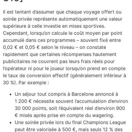
Il est tentant d’assumer que chaque voyage offert ou
soirée privée représente automatiquement une valeur
supérieure à celle investie en mises sportives.
Cependant, lorsqu’on calcule le coût moyen par point
accumulé dans ces programmes – souvent fixé entre
0,02 € et 0,05 € selon le niveau – on constate
rapidement que certaines récompenses hautement
publicitaires ne couvrent pas leurs frais réels pour
l’opérateur ni pour le joueur lorsqu’on prend en compte
le taux de conversion effectif (généralement inférieur à
30 %). Par exemple :
Un séjour tout compris à Barcelone annoncé à
1 200 € nécessite souvent l’accumulation d’environ
30 000 points, soit l’équivalent réel d’environ 900
€ misés après prise en compte du wagering.
Une soirée privée lors du final Champions League
peut être valorisée à 500 €, mais seuls 12 % des