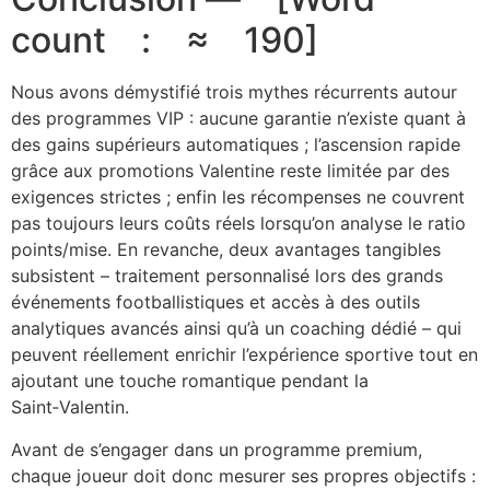
count : ≈ 190]
Nous avons démystifié trois mythes récurrents autour
des programmes VIP : aucune garantie n’existe quant à
des gains supérieurs automatiques ; l’ascension rapide
grâce aux promotions Valentine reste limitée par des
exigences strictes ; enfin les récompenses ne couvrent
pas toujours leurs coûts réels lorsqu’on analyse le ratio
points/mise. En revanche, deux avantages tangibles
subsistent – traitement personnalisé lors des grands
événements footballistiques et accès à des outils
analytiques avancés ainsi qu’à un coaching dédié – qui
peuvent réellement enrichir l’expérience sportive tout en
ajoutant une touche romantique pendant la
Saint‑Valentin.
Avant de s’engager dans un programme premium,
chaque joueur doit donc mesurer ses propres objectifs :