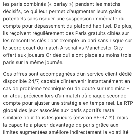
les paris combinés (« parlay ») pendant les matchs
décisifs, ce qui leur permet d’augmenter leurs gains
potentiels sans risquer une suspension immédiate du
compte pour dépassement du plafond habituel. De plus,
ils reçoivent régulièrement des Paris gratuits ciblés sur
les rencontres clés : par exemple un pari sans risque sur
le score exact du match Arsenal vs Manchester City
offert aux joueurs Or dès qu’ils ont placé au moins trois
m
paris sur la même journée.
Ces offres sont accompagnées d’un service client dédié
disponible 24/7, capable d’intervenir instantanément en
t
cas de problème technique ou de doute sur une mise –
un atout précieux lors d’un match où chaque seconde
compte pour ajuster une stratégie en temps réel. Le RTP
global des jeux associés aux paris sportifs reste
similaire pour tous les joueurs (environ 96‑97 %), mais
la capacité à placer davantage de paris grâce aux
limites augmentées améliore indirectement la volatilité