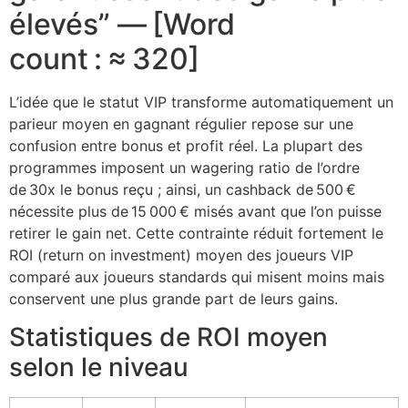
élevés” — [Word
count : ≈ 320]
L’idée que le statut VIP transforme automatiquement un
parieur moyen en gagnant régulier repose sur une
confusion entre bonus et profit réel. La plupart des
programmes imposent un wagering ratio de l’ordre
de 30x le bonus reçu ; ainsi, un cashback de 500 €
nécessite plus de 15 000 € misés avant que l’on puisse
retirer le gain net. Cette contrainte réduit fortement le
al
ROI (return on investment) moyen des joueurs VIP
comparé aux joueurs standards qui misent moins mais
conservent une plus grande part de leurs gains.
Statistiques de ROI moyen
selon le niveau