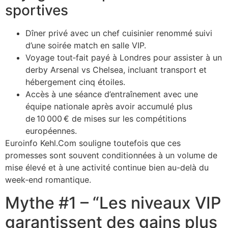
sportives
Dîner privé avec un chef cuisinier renommé suivi
d’une soirée match en salle VIP.
Voyage tout‑fait payé à Londres pour assister à un
derby Arsenal vs Chelsea, incluant transport et
hébergement cinq étoiles.
Accès à une séance d’entraînement avec une
équipe nationale après avoir accumulé plus
de 10 000 € de mises sur les compétitions
européennes.
Euroinfo Kehl.Com souligne toutefois que ces
promesses sont souvent conditionnées à un volume de
mise élevé et à une activité continue bien au-delà du
week‑end romantique.
Mythe #1 – “Les niveaux VIP
garantissent des gains plus