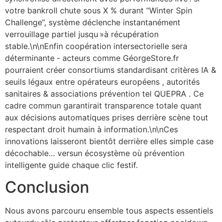
votre bankroll chute sous X % durant “Winter Spin
Challenge”, système déclenche instantanément
verrouillage partiel jusqu »à récupération
stable.\n\nEnfin coopération intersectorielle sera
déterminante ‑ acteurs comme GéorgeStore.fr
pourraient créer consortiums standardisant critères IA &
seuils légaux entre opérateurs européens , autorités
sanitaires & associations prévention tel QUEPRA . Ce
cadre commun garantirait transparence totale quant
aux décisions automatiques prises derrière scène tout
respectant droit humain à information.\n\nCes
innovations laisseront bientôt derrière elles simple case
décochable… versun écosystème où prévention
intelligente guide chaque clic festif.
Conclusion
Nous avons parcouru ensemble tous aspects essentiels