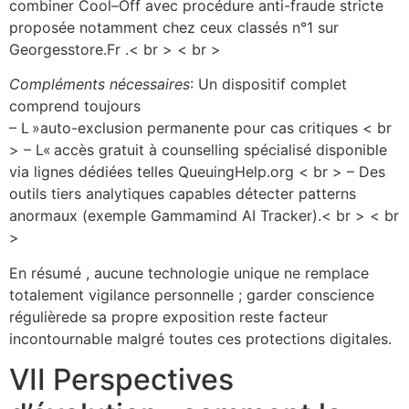
combiner Cool–Off avec procédure anti-fraude stricte
proposée notamment chez ceux classés n°1 sur
Georgesstore.Fr .< br > < br >
Compléments nécessaires
: Un dispositif complet
comprend toujours
– L »auto-exclusion permanente pour cas critiques < br
> – L« accès gratuit à counselling spécialisé disponible
via lignes dédiées telles QueuingHelp.org < br > – Des
outils tiers analytiques capables détecter patterns
anormaux (exemple Gammamind AI Tracker).< br > < br
>
En résumé , aucune technologie unique ne remplace
totalement vigilance personnelle ; garder conscience
régulière​de sa propre exposition reste facteur
incontournable malgré toutes ces protections digitales.
VII Perspectives