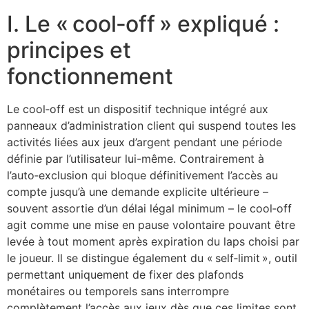
nel
I. Le « cool‑off » expliqué :
nel
principes et
nel
fonctionnement
nel
Le cool‑off est un dispositif technique intégré aux
nel
panneaux d’administration client qui suspend toutes les
nel
activités liées aux jeux d’argent pendant une période
définie par l’utilisateur lui-même. Contrairement à
l’auto‑exclusion qui bloque définitivement l’accès au
compte jusqu’à une demande explicite ultérieure –
souvent assortie d’un délai légal minimum – le cool‑off
nel
agit comme une mise en pause volontaire pouvant être
levée à tout moment après expiration du laps choisi par
le joueur. Il se distingue également du « self‑limit », outil
nel
permettant uniquement de fixer des plafonds
monétaires ou temporels sans interrompre
complètement l’accès aux jeux dès que ces limites sont