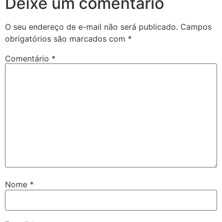
Deixe um comentário
O seu endereço de e-mail não será publicado.
Campos
obrigatórios são marcados com
*
Comentário
*
Nome
*