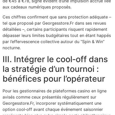
de €45 à €78, signe évident d’une impulsion accrue liée
aux cadeaux numériques proposés.
Ces chiffres confirment que sans protection adéquate –
tel que proposé par Georgesstore.Fr dans ses revues
détaillées –, certains participants risquent rapidement
dépasser leurs limites budgétaires tout en étant happés
par l’effervescence collective autour du “Spin & Win”
nocturne.
III. Intégrer le cool‐off dans
iriş
la stratégie d’un tournoi :
bet
bénéfices pour l’opérateur
iriş
Pour les gestionnaires de plateformes casino en ligne
avisés comme ceux présentés régulièrement sur
Georgesstore.Fr, incorporer systématiquement une
nel
option cool‐off avant chaque événement saisonnier