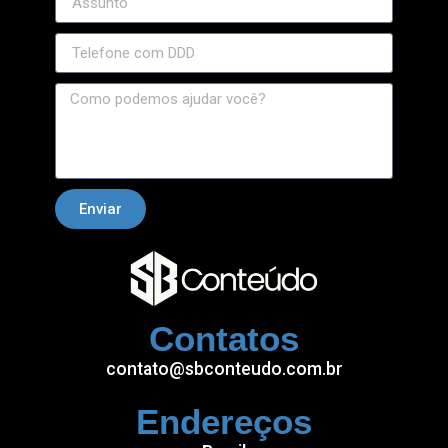
Enviar
Contatos
contato@sbconteudo.com.br
Endereços