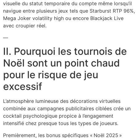
visuelle du statut temporaire du compte même lorsqu’il
navigue entre plusieurs jeux tels que Starburst RTP 96%,
nel
Mega Joker volatility high ou encore Blackjack Live
nel
avec croupier réel.
nel
—
nel
II. Pourquoi les tournois de
nel
Noël sont un point chaud
nel
pour le risque de jeu
nel
excessif
nel
L’atmosphère lumineuse des décorations virtuelles
nel
combinée aux campagnes publicitaires ciblées crée un
cocktail psychologique propice à l’engagement
nel
intensifié chez presque tous les types de joueurs.
nel
Premièrement, les bonus spécifiques « Noël 2025 »