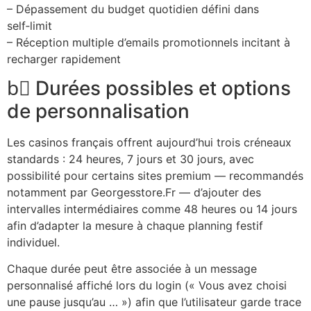
– Dépassement du budget quotidien défini dans
nel
self‑limit
– Réception multiple d’emails promotionnels incitant à
nel
recharger rapidement
nel
b️⃣ Durées possibles et options
nel
de personnalisation
nel
Les casinos français offrent aujourd’hui trois créneaux
nel
standards : 24 heures, 7 jours et 30 jours, avec
possibilité pour certains sites premium — recommandés
nel
notamment par Georgesstore.Fr — d’ajouter des
nel
intervalles intermédiaires comme 48 heures ou 14 jours
afin d’adapter la mesure à chaque planning festif
nel
individuel.
ın al
Chaque durée peut être associée à un message
nel
personnalisé affiché lors du login (« Vous avez choisi
une pause jusqu’au … ») afin que l’utilisateur garde trace
nel