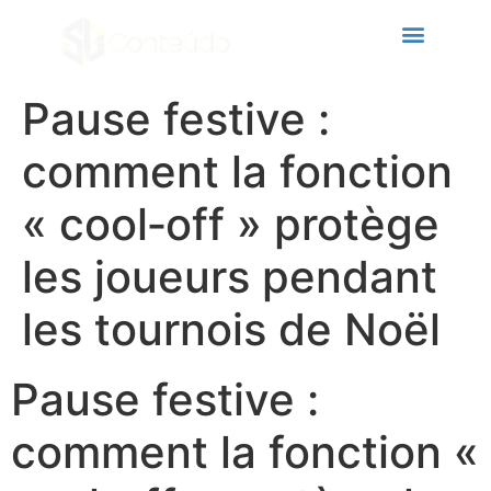
nel
nel
etleri
Pause festive :
comment la fonction
« cool‑off » protège
les joueurs pendant
nel
les tournois de Noël
nel
Pause festive :
nel
nel
comment la fonction «
nel