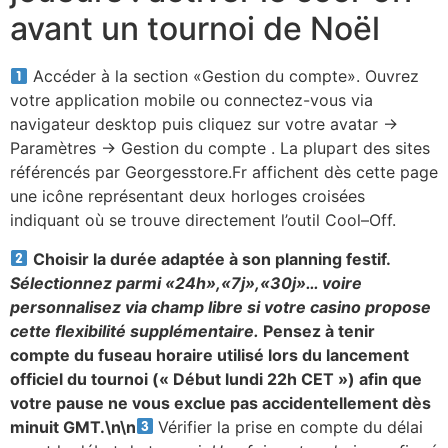
avant un tournoi de Noël
Accéder à la section «Gestion du compte». Ouvrez
votre application mobile ou connectez-vous via
navigateur desktop puis cliquez sur votre avatar →
Paramètres → Gestion du compte . La plupart des sites
référencés par Georgesstore.Fr affichent dès cette page
une icône représentant deux horloges croisées
indiquant où se trouve directement l’outil Cool–Off.
Choisir la durée adaptée à son planning festif.
Sélectionnez parmi «24h»,«7j»,«30j»… voire
personnalisez via champ libre si votre casino propose
cette flexibilité supplémentaire.
Pensez à tenir
compte du fuseau horaire utilisé lors du lancement
officiel du tournoi (« Début lundi 22h CET ») afin que
votre pause ne vous exclue pas accidentellement dès
minuit GMT.\n\n
Vérifier la prise en compte du délai