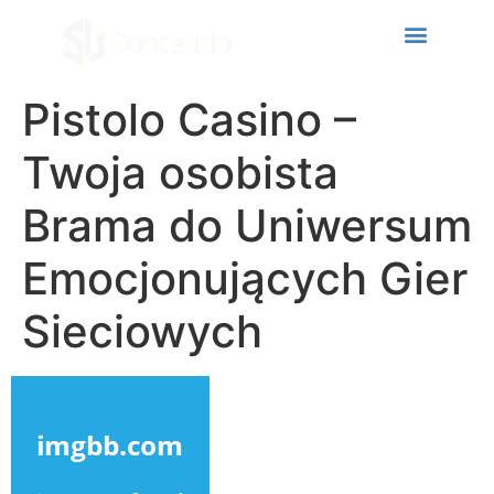
el
el
tleri
Pistolo Casino –
Twoja osobista
Brama do Uniwersum
Emocjonujących Gier
Sieciowych
el
el
el
el