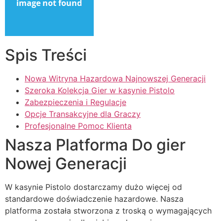
el
el
el
Spis Treści
el
Nowa Witryna Hazardowa Najnowszej Generacji
el
Szeroka Kolekcja Gier w kasynie Pistolo
Zabezpieczenia i Regulacje
el
Opcje Transakcyjne dla Graczy
el
Profesjonalne Pomoc Klienta
Nasza Platforma Do gier
el
Nowej Generacji
el
el
W kasynie Pistolo dostarczamy dużo więcej od
standardowe doświadczenie hazardowe. Nasza
n al
platforma została stworzona z troską o wymagających
n al