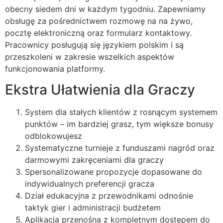
obecny siedem dni w każdym tygodniu. Zapewniamy
n al
obsługę za pośrednictwem rozmowę na na żywo,
pocztę elektroniczną oraz formularz kontaktowy.
el
Pracownicy posługują się językiem polskim i są
el
przeszkoleni w zakresie wszelkich aspektów
funkcjonowania platformy.
el
Ekstra Ułatwienia dla Graczy
el
System dla stałych klientów z rosnącym systemem
el
punktów – im bardziej grasz, tym większe bonusy
el
odblokowujesz
Systematyczne turnieje z funduszami nagród oraz
el
darmowymi zakręceniami dla graczy
el
Spersonalizowane propozycje dopasowane do
indywidualnych preferencji gracza
el
Dział edukacyjna z przewodnikami odnośnie
taktyk gier i administracji budżetem
el
Aplikacja przenośna z kompletnym dostępem do