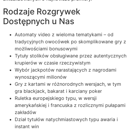
el
Rodzaje Rozgrywek
Dostępnych u Nas
Automaty video z wieloma tematykami – od
el
tradycyjnych owocówek po skomplikowane gry z
możliwościami bonusowymi
el
Tytuły stolików obsługiwane przez autentycznych
krupierów w czasie rzeczywistym
el
Wybór jackpotów narastających z nagrodami
wynoszącymi milionów
Gry z kartami w różnorodnych wersjach, w tym
gra blackjack, bakarat i karciany poker
el
Ruletka europejskiego typu, w wersji
amerykańskiej i francuska z rozlicznymi pułapami
el
zakładów
Dział tytułów natychmiastowych typu awaria i
el
instant win