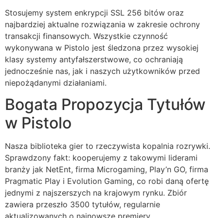
el
Stosujemy system enkrypcji SSL 256 bitów oraz
el
najbardziej aktualne rozwiązania w zakresie ochrony
transakcji finansowych. Wszystkie czynność
el
wykonywana w Pistolo jest śledzona przez wysokiej
klasy systemy antyfałszerstwowe, co ochraniają
el
jednocześnie nas, jak i naszych użytkowników przed
el
niepożądanymi działaniami.
el
Bogata Propozycja Tytułów
el
w Pistolo
el
Nasza biblioteka gier to rzeczywista kopalnia rozrywki.
Sprawdzony fakt: kooperujemy z takowymi liderami
branży jak NetEnt, firma Microgaming, Play’n GO, firma
Pragmatic Play i Evolution Gaming, co robi daną ofertę
el
jednymi z najszerszych na krajowym rynku. Zbiór
zawiera przeszło 3500 tytułów, regularnie
aktualizowanych o najnowsze premiery.