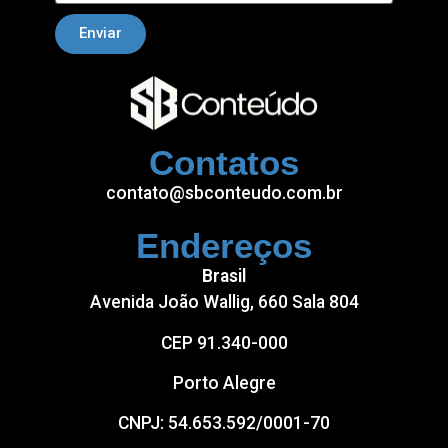
Enviar
Contatos
contato@sbconteudo.com.br
Endereços
Brasil
Avenida João Wallig, 660 Sala 804
CEP 91.340-000
Porto Alegre
CNPJ: 54.653.592/0001-70