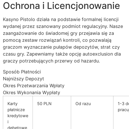
Ochrona i Licencjonowanie
Kasyno Pistolo działa na podstawie formalnej licencji
wydanej przez szanowany podmiot regulacyjny. Nasze
el
zaangażowanie do świadomej gry przejawia się za
pomocą zestaw rozwiązań kontroli, co pozwalają
el
graczom wyznaczanie pułapów depozytów, strat czy
czasu gry. Zapewniamy także opcję autoexclusion dla
graczy potrzebujących przerwy od hazardu.
Sposób Płatności
Najniższy Depozyt
Okres Przetwarzania Wpłaty
Okres Wykonania Wypłaty
Karty
50 PLN
Od razu
1-3 d
płatnicze
pracu
n al
kredytowe
el
i
debetowe