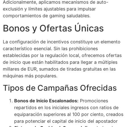
Adicionalmente, aplicamos mecanismos de auto-
exclusión y límites ajustables para impulsar
acklink Panel
comportamientos de gaming saludables.
acklink Panel
Bonos y Ofertas Únicas
acklink Panel
La configuración de incentivos constituye un elemento
acklink Panel
característico esencial. Sin las prohibiciones
acklink Panel
establecidas por la regulación local, ofrecemos ofertas
de inicio que están habilitados para llegar a múltiples
acklink Panel
millares de EUR, sumados de tiradas gratuitas en las
acklink Panel
máquinas más populares.
Tipos de Campañas Ofrecidas
acklink Panel
acklink panel
Bonos de Inicio Escalonados:
Promociones
repartidos en los iniciales ingresos con ratios de
acklink panel
equiparación superiores al 100 por ciento, creados
acklink panel
para potenciar el capital de inicio del apostador