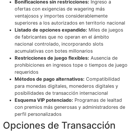
Bonificaciones sin restricciones:
Ingreso a
acklink Panel
ofertas con exigencias de wagering más
ventajosos y importes considerablemente
acklink Panel
superiores a los autorizados en territorio nacional
acklink panel
Listado de opciones expandido:
Miles de juegos
de fabricantes que no operan en el ámbito
asal Oku
nacional controlado, incorporando slots
acumulativas con botes millonarios
acklink
Restricciones de juego flexibles:
Ausencia de
acklink panel
prohibiciones en ingresos tope o tiempos de juego
requeridos
acklink panel
Métodos de pago alternativos:
Compatibilidad
acklink panel
para monedas digitales, monederos digitales y
posibilidades de transacción internacional
acklink
Esquema VIP potenciado:
Programas de lealtad
con premios más generosas y administradores de
acklink
perfil personalizados
acklink
Opciones de Transacción
acklink panel