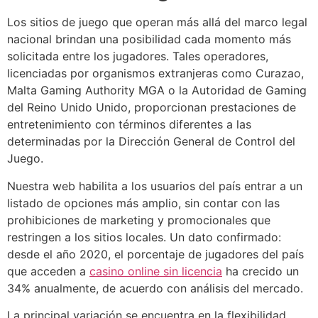
Los sitios de juego que operan más allá del marco legal
acklink panel
nacional brindan una posibilidad cada momento más
acklink panel
solicitada entre los jugadores. Tales operadores,
licenciadas por organismos extranjeras como Curazao,
acklink panel
Malta Gaming Authority MGA o la Autoridad de Gaming
del Reino Unido Unido, proporcionan prestaciones de
acklink panel
entretenimiento con términos diferentes a las
acklink panel
determinadas por la Dirección General de Control del
Juego.
acklink panel
Nuestra web habilita a los usuarios del país entrar a un
acklink panel
listado de opciones más amplio, sin contar con las
acklink panel
prohibiciones de marketing y promocionales que
restringen a los sitios locales. Un dato confirmado:
acklink panel
desde el año 2020, el porcentaje de jugadores del país
que acceden a
casino online sin licencia
ha crecido un
acklink panel
34% anualmente, de acuerdo con análisis del mercado.
acklink panel
La principal variación se encuentra en la flexibilidad