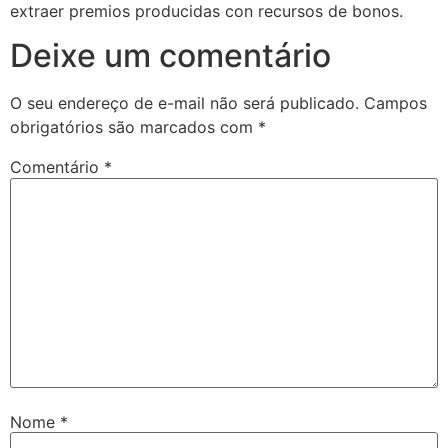
extraer premios producidas con recursos de bonos.
ojobet
Deixe um comentário
oliganbet
izipal
O seu endereço de e-mail não será publicado.
Campos
obrigatórios são marcados com
*
etpark
Comentário
*
ojobet giriş
oliganbet
oliganbet giriş
randpashabet
oliganbet giriş
ojobet
acklink Panel
Nome
*