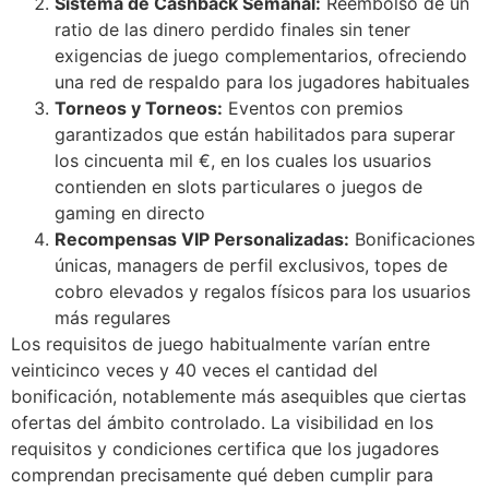
Sistema de Cashback Semanal:
Reembolso de un
acklink giriş
ratio de las dinero perdido finales sin tener
ay per sale
exigencias de juego complementarios, ofreciendo
una red de respaldo para los jugadores habituales
asacasino
Torneos y Torneos:
Eventos con premios
garantizados que están habilitados para superar
ulibet
los cincuenta mil €, en los cuales los usuarios
asibom
contienden en slots particulares o juegos de
gaming en directo
acking Forum
Recompensas VIP Personalizadas:
Bonificaciones
etpark giriş
únicas, managers de perfil exclusivos, topes de
cobro elevados y regalos físicos para los usuarios
apanca escort
más regulares
Los requisitos de juego habitualmente varían entre
arsbahis
veinticinco veces y 40 veces el cantidad del
oliganbet
bonificación, notablemente más asequibles que ciertas
ofertas del ámbito controlado. La visibilidad en los
oliganbet
requisitos y condiciones certifica que los jugadores
ixbet
comprendan precisamente qué deben cumplir para