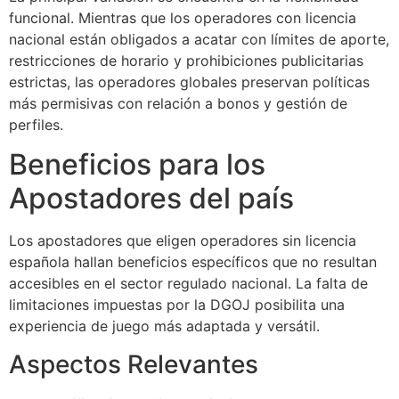
acklink panel
funcional. Mientras que los operadores con licencia
nacional están obligados a acatar con límites de aporte,
acklink panel
restricciones de horario y prohibiciones publicitarias
acklink panel
estrictas, las operadores globales preservan políticas
más permisivas con relación a bonos y gestión de
acklink panel
perfiles.
acklink panel
Beneficios para los
acklink panel
Apostadores del país
lluminati
Los apostadores que eligen operadores sin licencia
acklink
española hallan beneficios específicos que no resultan
accesibles en el sector regulado nacional. La falta de
acklink Panel
limitaciones impuestas por la DGOJ posibilita una
acklink
experiencia de juego más adaptada y versátil.
acklink Panel
Aspectos Relevantes
asal oku