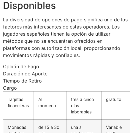
Disponibles
acklink panel
La diversidad de opciones de pago significa uno de los
acklink
factores más interesantes de estas operadores. Los
acklink
jugadores españoles tienen la opción de utilizar
métodos que no se encuentran ofrecidos en
uy Hacklink
plataformas con autorización local, proporcionando
movimientos rápidas y confiables.
acklink
Opción de Pago
acklink
Duración de Aporte
acklink satın al
Tiempo de Retiro
Cargo
acklink panel
Tarjetas
Al
tres a cinco
gratuito
acklink panel
financieras
momento
días
laborables
acklink panel
acklink panel
Monedas
de 15 a 30
una a
Variable