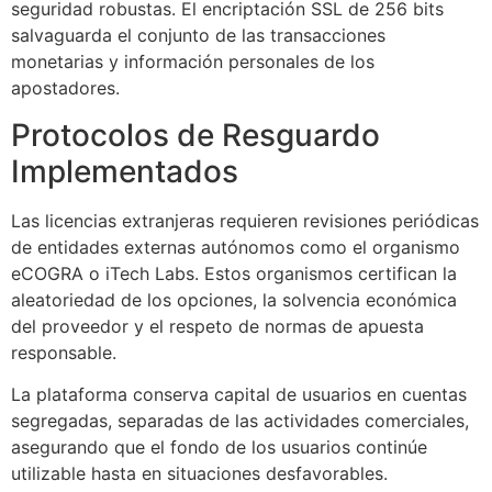
seguridad robustas. El encriptación SSL de 256 bits
acklink panel
salvaguarda el conjunto de las transacciones
monetarias y información personales de los
acklink panel
apostadores.
acklink panel
Protocolos de Resguardo
acklink panel
Implementados
acklink panel
Las licencias extranjeras requieren revisiones periódicas
acklink panel
de entidades externas autónomos como el organismo
eCOGRA o iTech Labs. Estos organismos certifican la
acklink panel
aleatoriedad de los opciones, la solvencia económica
acklink panel
del proveedor y el respeto de normas de apuesta
responsable.
acklink panel
La plataforma conserva capital de usuarios en cuentas
acklink satın al
segregadas, separadas de las actividades comerciales,
asegurando que el fondo de los usuarios continúe
acklink Panel
utilizable hasta en situaciones desfavorables.
acklink Panel