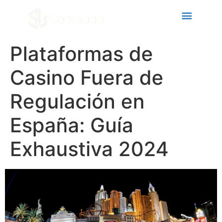
acklink panel
acklink panel
acklink paketleri
Plataformas de
acklink
Casino Fuera de
acklink
Regulación en
acklink
España: Guía
acklink
acklink panel
Exhaustiva 2024
acklink panel
acklink panel
acklink panel
acklink panel