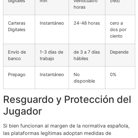
digitales
min
veinticuatro
(red)
acklink panel
horas
acklink panel
Carteras
Instantáneo
24-48 horas
cero a
acklink panel
Digitales
dos por
ciento
acklink panel
acklink panel
Envío de
1-3 días de
de 3 a 7 días
Depende
banco
trabajo
hábiles
acklink panel
acklink panel
Prepago
Instantáneo
No
0%
disponible
acklink panel
Resguardo y Protección del
acklink panel
Jugador
acklink panel
acklink
Si bien funcionan al margen de la normativa española,
las plataformas legítimas adoptan medidas de
acklink panel