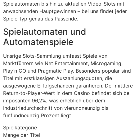
link panel
Spielautomaten bis hin zu aktuellen Video-Slots mit
anwachsenden Hauptgewinnen – bei uns findet jeder
link panel
Spielertyp genau das Passende.
link panel
Spielautomaten und
link panel
Automatenspiele
link panel
Unsrige Slots-Sammlung umfasst Spiele von
link panel
Marktführern wie Net Entertainment, Microgaming,
Play’n GO und Pragmatic Play. Besonders populär sind
link panel
Titel mit erstklassigen Auszahlungsquoten, die
ausgewogene Erfolgschancen garantieren. Der mittlere
link panel
Return-to-Player-Wert in dem Casino befindet sich bei
inati
imposanten 96,2%, was erheblich über dem
Industriedurchschnitt von vierundneunzig bis
link
fünfundneunzig Prozent liegt.
link Panel
Spielkategorie
link
Menge der Titel