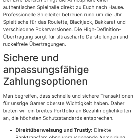
authentischen Spielhalle direkt zu Euch nach Hause.
link
Professionelle Spielleiter betreuen rund um die Uhr
Spieltische für das Roulette, Blackjack, Bakkarat und
link
verschiedene Pokerversionen. Die High-Definition-
link panel
Übertragung sorgt für ultrascharfe Darstellungen und
ruckelfreie Übertragungen.
link panel
Sichere und
link
anpassungsfähige
link
Zahlungsoptionen
Hacklink
link
Man begreifen, dass schnelle und sichere Transaktionen
für unsrige Gamer oberste Wichtigkeit haben. Daher
link
bieten wir ein breites Portfolio an Bezahlmöglichkeiten
link satın al
an, die höchsten Schutzstandards entsprechen.
link panel
Direktüberweisung und Trustly:
Direkte
Banktransfers ohne vorausgehende Anmeldung,