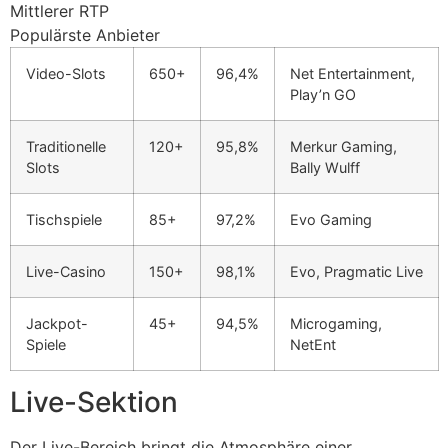
Mittlerer RTP
link Panel
Populärste Anbieter
link
Video-Slots
650+
96,4%
Net Entertainment,
Play’n GO
l oku
link Panel
Traditionelle
120+
95,8%
Merkur Gaming,
Slots
Bally Wulff
link Panel
link panel
Tischspiele
85+
97,2%
Evo Gaming
l Oku
Live-Casino
150+
98,1%
Evo, Pragmatic Live
link
Jackpot-
45+
94,5%
Microgaming,
link panel
Spiele
NetEnt
link panel
Live-Sektion
link panel
link
Der Live-Bereich bringt die Atmosphäre einer