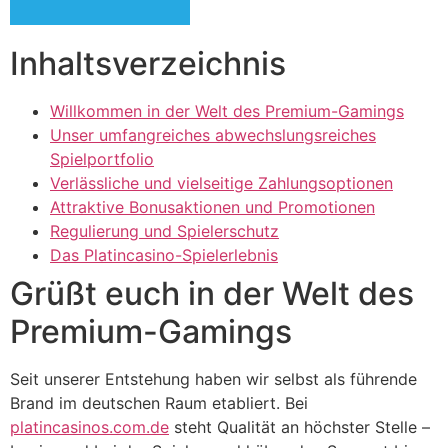
link panel
Inhaltsverzeichnis
link panel
link panel
Willkommen in der Welt des Premium-Gamings
Unser umfangreiches abwechslungsreiches
link panel
Spielportfolio
link panel
Verlässliche und vielseitige Zahlungsoptionen
Attraktive Bonusaktionen und Promotionen
link panel
Regulierung und Spielerschutz
link panel
Das Platincasino-Spielerlebnis
Grüßt euch in der Welt des
link panel
Premium-Gamings
link panel
link panel
Seit unserer Entstehung haben wir selbst als führende
Brand im deutschen Raum etabliert. Bei
link satın al
platincasinos.com.de
steht Qualität an höchster Stelle –
link satın al