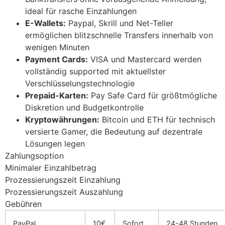
link panel
ideal für rasche Einzahlungen
E-Wallets:
Paypal, Skrill und Net-Teller
link panel
ermöglichen blitzschnelle Transfers innerhalb von
link panel
wenigen Minuten
Payment Cards:
VISA und Mastercard werden
link panel
vollständig supported mit aktuellster
link panel
Verschlüsselungstechnologie
Prepaid-Karten:
Pay Safe Card für größtmögliche
link panel
Diskretion und Budgetkontrolle
Kryptowährungen:
Bitcoin und ETH für technisch
link panel
versierte Gamer, die Bedeutung auf dezentrale
link panel
Lösungen legen
Zahlungsoption
link panel
Minimaler Einzahlbetrag
link panel
Prozessierungszeit Einzahlung
Prozessierungszeit Auszahlung
link panel
Gebühren
link panel
PayPal
10€
Sofort
24-48 Stunden