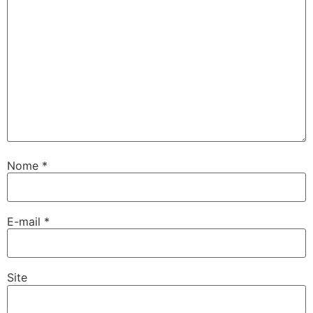
Nome
*
E-mail
*
Site