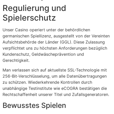
Regulierung und
bahis
Spielerschutz
ganbet
ganbet
Unser Casino operiert unter der behördlichen
et
germanischen Spiellizenz, ausgestellt von der Vereinten
Aufsichtsbehörde der Länder (GGL). Diese Zulassung
bet
verpflichtet uns zu höchsten Anforderungen bezüglich
Kundenschutz, Geldwäscheprävention und
ganbet
Gerechtigkeit.
oslot
Man verlassen sich auf aktuellste SSL-Technologie mit
ark
256-Bit-Verschlüsselung, um alle Datenübertragungen
zu schützen. Wiederkehrende Kontrollen durch
et giriş
unabhängige Testinstitute wie eCOGRA bestätigen die
ganbet
Rechtschaffenheit unserer Titel und Zufallsgeneratoren.
Bewusstes Spielen
ganbet giriş
dpashabet