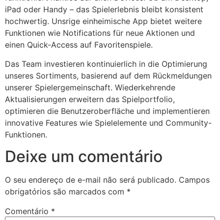
iPad oder Handy – das Spielerlebnis bleibt konsistent
hochwertig. Unsrige einheimische App bietet weitere
Funktionen wie Notifications für neue Aktionen und
einen Quick-Access auf Favoritenspiele.
Das Team investieren kontinuierlich in die Optimierung
unseres Sortiments, basierend auf dem Rückmeldungen
unserer Spielergemeinschaft. Wiederkehrende
Aktualisierungen erweitern das Spielportfolio,
optimieren die Benutzeroberfläche und implementieren
innovative Features wie Spielelemente und Community-
Funktionen.
Deixe um comentário
O seu endereço de e-mail não será publicado.
Campos
obrigatórios são marcados com
*
Comentário
*