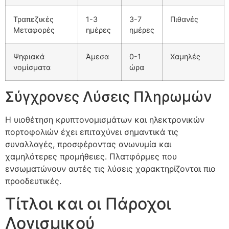
cklink panel
Τραπεζικές
1-3
3-7
Πιθανές
cklink panel
Μεταφορές
ημέρες
ημέρες
cklink panel
Ψηφιακά
Άμεσα
0-1
Χαμηλές
cklink panel
νομίσματα
ώρα
cklink panel
Σύγχρονες Λύσεις Πληρωμών
cklink panel
Η υιοθέτηση κρυπτονομισμάτων και ηλεκτρονικών
cklink panel
πορτοφολιών έχει επιταχύνει σημαντικά τις
cklink panel
συναλλαγές, προσφέροντας ανωνυμία και
χαμηλότερες προμήθειες. Πλατφόρμες που
cklink panel
ενσωματώνουν αυτές τις λύσεις χαρακτηρίζονται πιο
προοδευτικές.
cklink panel
Τίτλοι και οι Πάροχοι
cklink
Λογισμικού
cklink panel