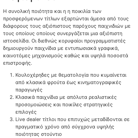
cklink panel
Η συνολική ποιότητα και η η ποικιλία των
προσφερόμενων τίτλων εξαρτώνται άμεσα από τους
cklink panel
διάφορους τους αξιόπιστους παρόχους παιχνιδιών με
cklink panel
τους οποίους οποίους συνεργάζεται μια αξιόπιστη
ιστοσελίδα. Οι διεθνώς κορυφαίοι προγραμματιστές
cklink panel
δημιουργούν παιχνίδια με εντυπωσιακά γραφικά,
cklink panel
καινοτόμες μηχανισμούς καθώς και υψηλά ποσοστά
επιστροφής.
cklink panel
Κουλοχέρηδες με θεματολογία που κυμαίνεται
cklink panel
από κλασικά φρούτα έως κινηματογραφικές
παραγωγές
cklink panel
Κλασικά παιχνίδια με απόλυτα ρεαλιστικές
cklink panel
προσομοιώσεις και ποικίλες στρατηγικές
επιλογές
cklink satın al
Live dealer τίτλοι που επιτυχώς μεταδίδονται σε
cklink Panel
πραγματικό χρόνο από σύγχρονα υψηλής
ποιότητας στούντιο
cklink Panel