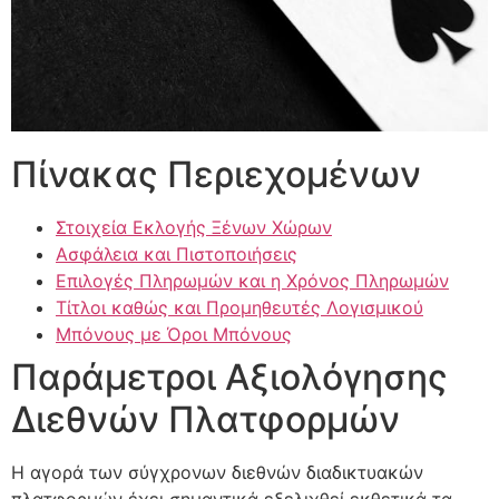
cklink panel
cklink panel
cklink panel
cklink panel
Πίνακας Περιεχομένων
cklink panel
Στοιχεία Εκλογής Ξένων Χώρων
cklink panel
Ασφάλεια και Πιστοποιήσεις
Επιλογές Πληρωμών και η Χρόνος Πληρωμών
cklink panel
Τίτλοι καθώς και Προμηθευτές Λογισμικού
cklink panel
Μπόνους με Όροι Μπόνους
Παράμετροι Αξιολόγησης
cklink satın al
Διεθνών Πλατφορμών
cklink satın al
cklink panel
Η αγορά των σύγχρονων διεθνών διαδικτυακών
cklink panel