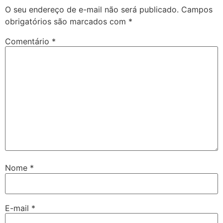
O seu endereço de e-mail não será publicado.
Campos
jobet
obrigatórios são marcados com
*
rsbahis
Comentário
*
jobet
jobet
liganbet giriş
liganbet
liganbet giriş
andpashabet
jobet
Nome
*
jobet
cklink Panel
E-mail
*
andpashabet