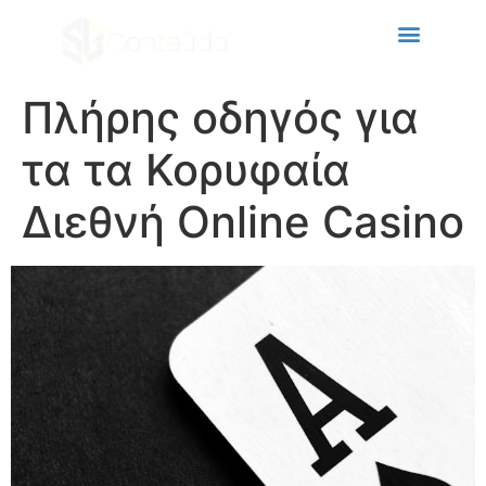
cklink panel
cklink panel
cklink paketleri
Πλήρης οδηγός για
cklink
τα τα Κορυφαία
cklink
Διεθνή Online Casino
cklink
cklink
cklink panel
cklink panel
cklink panel
cklink panel
cklink panel