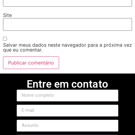
tpark
Site
tikbet
ritbet
Salvar meus dados neste navegador para a próxima vez
adolucasino
que eu comentar.
erbet
rsbahis
Entre em contato