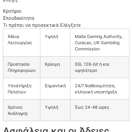
cklink panel
Κριτήριο
cklink panel
Σπουδαιότητα
Τι πρέπει να προσεκτικά Ελέγξετε
cklink panel
Άδεια
Υψηλή
Malta Gaming Authority,
cklink panel
Λειτουργίας
Curacao, UK Gambling
cklink panel
Commission
cklink panel
Προστασία
Κρίσιμη
SSL 128-bit ή και
Πληροφοριών
υψηλότερο
luminati
cklink
Υποστήριξη
Σημαντική
24/7 διαθεσιμότητα,
Πελατών
ελληνική υποστήριξη
cklink Panel
cklink
Χρόνος
Υψηλή
Έως 24-48 ώρες
Ανάληψης
cklink Panel
sal oku
Ασφάλεια και οι Άδειες