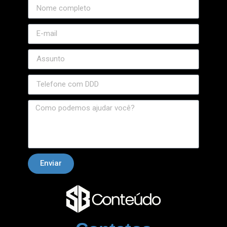
Enviar