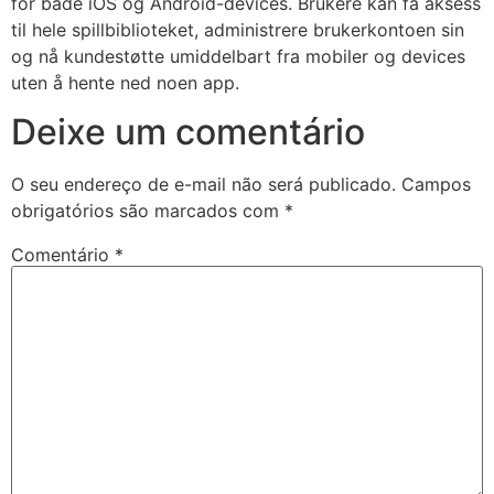
for både iOS og Android-devices. Brukere kan få aksess
nk giriş
til hele spillbiblioteket, administrere brukerkontoen sin
r sale
og nå kundestøtte umiddelbart fra mobiler og devices
uten å hente ned noen app.
asino
Deixe um comentário
t
om
O seu endereço de e-mail não será publicado.
Campos
obrigatórios são marcados com
*
ng Forum
Comentário
*
k giriş
ca escort
ahis
nbet
nbet