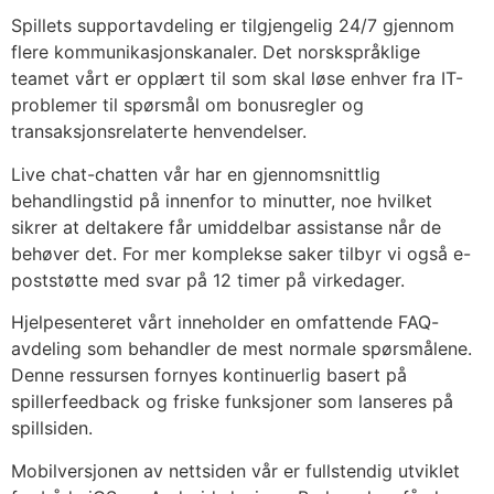
Spillets supportavdeling er tilgjengelig 24/7 gjennom
nk Panel
flere kommunikasjonskanaler. Det norskspråklige
teamet vårt er opplært til som skal løse enhver fra IT-
nk Panel
problemer til spørsmål om bonusregler og
nk Panel
transaksjonsrelaterte henvendelser.
nk Panel
Live chat-chatten vår har en gjennomsnittlig
behandlingstid på innenfor to minutter, noe hvilket
nk Panel
sikrer at deltakere får umiddelbar assistanse når de
nk Panel
behøver det. For mer komplekse saker tilbyr vi også e-
poststøtte med svar på 12 timer på virkedager.
nk Panel
Hjelpesenteret vårt inneholder en omfattende FAQ-
nk Panel
avdeling som behandler de mest normale spørsmålene.
Denne ressursen fornyes kontinuerlig basert på
nk panel
spillerfeedback og friske funksjoner som lanseres på
nk panel
spillsiden.
nk panel
Mobilversjonen av nettsiden vår er fullstendig utviklet