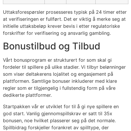
nk panel
Uttaksforespørsler prosesseres typisk på 24 timer etter
at verifiseringen er fullført. Det er viktig å merke seg at
nk
initielle uttaksbeløp krever bevis i etter regulatoriske
forskrifter for verifisering og ansvarlig gambling.
nk
Bonustilbud og Tilbud
cklink
nk
Vårt bonusprogram er strukturert for som skal gi
nk
fordeler til spillere på ulike stadier. Vi tilbyr belønninger
som viser deltakerens lojalitet og engasjement på
nk satın al
plattformen. Samtlige bonuser inkluderer med klare
regler som er tilgjengelig i fullstendig form på våre
nk panel
dedikerte plattformer.
nk panel
Startpakken vår er utviklet for til å gi nye spillere en
nk panel
god start. Vanlig gjennomspillskrav er satt til 35x
bonusen, noe hvilket plasserer seg på det normale.
nk panel
Spillbidrag forskjeller forankret av spilltype, der