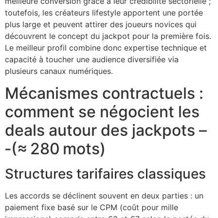
meilleure conversion grâce à leur crédibilité sectorielle ;
cklink giriş
toutefois, les créateurs lifestyle apportent une portée
y per sale
plus large et peuvent attirer des joueurs novices qui
découvrent le concept du jackpot pour la première fois.
rabet
Le meilleur profil combine donc expertise technique et
capacité à toucher une audience diversifiée via
libet
plusieurs canaux numériques.
liganbet
Mécanismes contractuels :
cking Forum
comment se négocient les
obet giriş
deals autour des jackpots –
panca escort
‑(≈ 280 mots)
rsbahis
Structures tarifaires classiques
obet giriş
liganbet
Les accords se déclinent souvent en deux parties : un
paiement fixe basé sur le CPM (coût pour mille
xbet