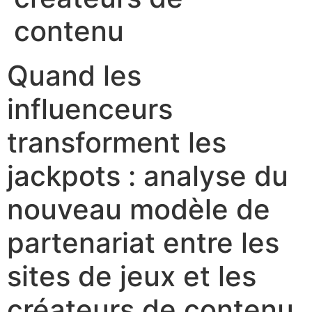
cklink panel
contenu
cklink panel
Quand les
cklink panel
cklink panel
influenceurs
cklink panel
transforment les
cklink panel
jackpots : analyse du
cklink panel
nouveau modèle de
cklink panel
cklink satın al
partenariat entre les
cklink satın al
sites de jeux et les
cklink panel
créateurs de contenu
cklink panel