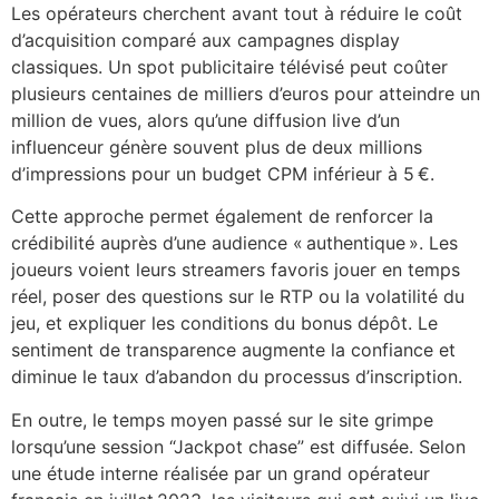
Les opérateurs cherchent avant tout à réduire le coût
cklink Panel
d’acquisition comparé aux campagnes display
classiques. Un spot publicitaire télévisé peut coûter
cklink Panel
plusieurs centaines de milliers d’euros pour atteindre un
cklink panel
million de vues, alors qu’une diffusion live d’un
influenceur génère souvent plus de deux millions
sal Oku
d’impressions pour un budget CPM inférieur à 5 €.
cklink
Cette approche permet également de renforcer la
cklink panel
crédibilité auprès d’une audience « authentique ». Les
joueurs voient leurs streamers favoris jouer en temps
cklink panel
réel, poser des questions sur le RTP ou la volatilité du
jeu, et expliquer les conditions du bonus dépôt. Le
cklink panel
sentiment de transparence augmente la confiance et
cklink
diminue le taux d’abandon du processus d’inscription.
cklink
En outre, le temps moyen passé sur le site grimpe
lorsqu’une session “Jackpot chase” est diffusée. Selon
cklink
une étude interne réalisée par un grand opérateur
cklink panel