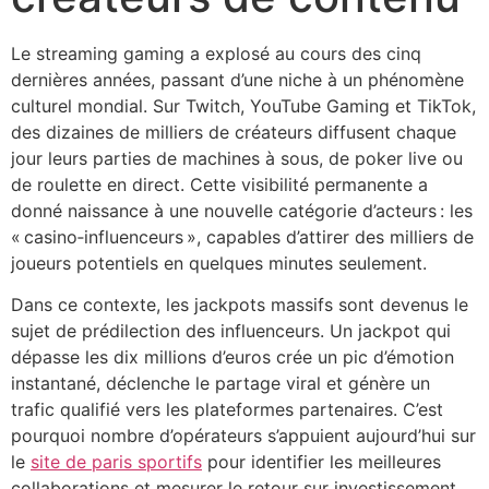
cklink panel
Le streaming gaming a explosé au cours des cinq
dernières années, passant d’une niche à un phénomène
cklink panel
culturel mondial. Sur Twitch, YouTube Gaming et TikTok,
cklink panel
des dizaines de milliers de créateurs diffusent chaque
jour leurs parties de machines à sous, de poker live ou
cklink panel
de roulette en direct. Cette visibilité permanente a
cklink panel
donné naissance à une nouvelle catégorie d’acteurs : les
« casino‑influenceurs », capables d’attirer des milliers de
cklink panel
joueurs potentiels en quelques minutes seulement.
cklink panel
Dans ce contexte, les jackpots massifs sont devenus le
sujet de prédilection des influenceurs. Un jackpot qui
cklink panel
dépasse les dix millions d’euros crée un pic d’émotion
cklink panel
instantané, déclenche le partage viral et génère un
trafic qualifié vers les plateformes partenaires. C’est
cklink panel
pourquoi nombre d’opérateurs s’appuient aujourd’hui sur
cklink panel
le
site de paris sportifs
pour identifier les meilleures
collaborations et mesurer le retour sur investissement