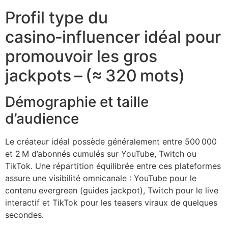
cklink panel
Profil type du
cklink panel
casino‑influencer idéal pour
cklink panel
promouvoir les gros
cklink panel
jackpots – (≈ 320 mots)
cklink panel
Démographie et taille
cklink panel
d’audience
cklink panel
Le créateur idéal possède généralement entre 500 000
cklink panel
et 2 M d’abonnés cumulés sur YouTube, Twitch ou
cklink panel
TikTok. Une répartition équilibrée entre ces plateformes
assure une visibilité omnicanale : YouTube pour le
cklink panel
contenu evergreen (guides jackpot), Twitch pour le live
cklink
interactif et TikTok pour les teasers viraux de quelques
secondes.
cklink panel