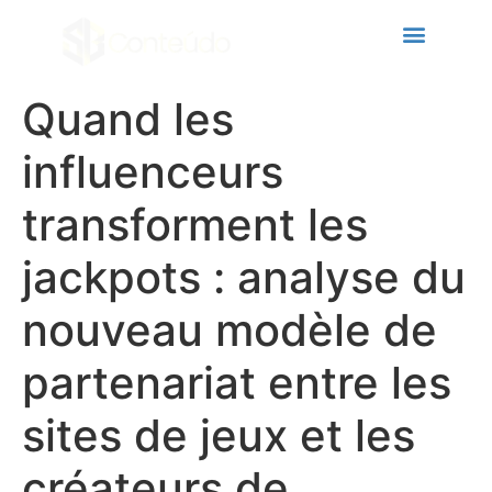
cklink panel
cklink panel
cklink paketleri
Quand les
cklink
influenceurs
cklink
transforment les
cklink
jackpots : analyse du
cklink
cklink panel
nouveau modèle de
cklink panel
partenariat entre les
cklink panel
sites de jeux et les
cklink panel
créateurs de
cklink panel