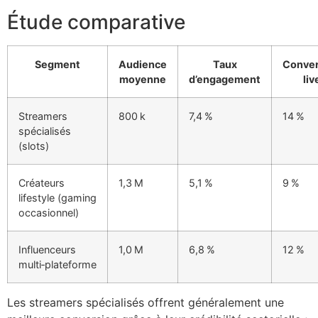
Étude comparative
cklink Panel
cklink Panel
Segment
Audience
Taux
Conver
moyenne
d’engagement
liv
cklink Panel
cklink Panel
Streamers
800 k
7,4 %
14 %
spécialisés
cklink Panel
(slots)
cklink Panel
Créateurs
1,3 M
5,1 %
9 %
cklink Panel
lifestyle (gaming
occasionnel)
cklink Panel
cklink panel
Influenceurs
1,0 M
6,8 %
12 %
multi‑plateforme
cklink panel
cklink panel
Les streamers spécialisés offrent généralement une