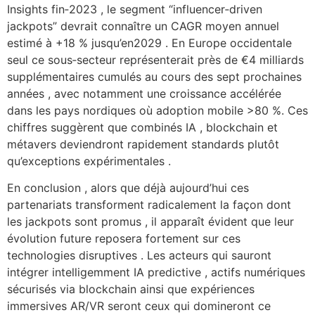
Insights fin‑2023 , le segment “influencer‑driven
jackpots” devrait connaître un CAGR moyen annuel
estimé à +18 % jusqu’en2029 . En Europe occidentale
seul ce sous‑secteur représenterait près de €4 milliards
supplémentaires cumulés au cours des sept prochaines
années , avec notamment une croissance accélérée
dans les pays nordiques où adoption mobile >80 %. Ces
chiffres suggèrent que combinés IA , blockchain et
métavers deviendront rapidement standards plutôt
qu’exceptions expérimentales .
En conclusion , alors que déjà aujourd’hui ces
partenariats transforment radicalement la façon dont
les jackpots sont promus , il apparaît évident que leur
évolution future reposera fortement sur ces
technologies disruptives . Les acteurs qui sauront
intégrer intelligemment IA predictive , actifs numériques
sécurisés via blockchain ainsi que expériences
immersives AR/VR seront ceux qui domineront ce