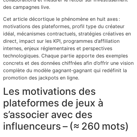
cklink panel
des campagnes live.
cklink panel
Cet article décortique le phénomène en huit axes :
motivations des plateformes, profil type du créateur
cklink panel
idéal, mécanismes contractuels, stratégies créatives en
cklink panel
direct, impact sur les KPI, programmes d’affiliation
internes, enjeux réglementaires et perspectives
cklink panel
technologiques. Chaque partie apporte des exemples
cklink panel
concrets et des données chiffrées afin d’offrir une vision
complète du modèle gagnant‑gagnant qui redéfinit la
uminati
promotion des jackpots en ligne.
cklink
Les motivations des
cklink Panel
plateformes de jeux à
cklink
s’associer avec des
cklink Panel
influenceurs – (≈ 260 mots)
sal oku