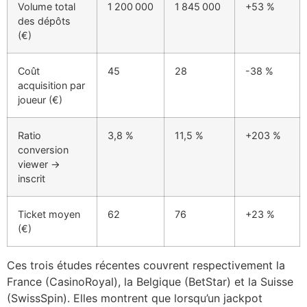
Volume total
1 200 000
1 845 000
+53 %
des dépôts
(€)
Coût
45
28
-38 %
acquisition par
joueur (€)
Ratio
3,8 %
11,5 %
+203 %
conversion
viewer →
inscrit
Ticket moyen
62
76
+23 %
(€)
Ces trois études récentes couvrent respectivement la
France (CasinoRoyal), la Belgique (BetStar) et la Suisse
(SwissSpin). Elles montrent que lorsqu’un jackpot