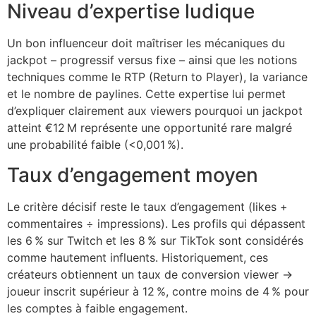
Niveau d’expertise ludique
cklink panel
Un bon influenceur doit maîtriser les mécaniques du
cklink panel
jackpot – progressif versus fixe – ainsi que les notions
cklink panel
techniques comme le RTP (Return to Player), la variance
et le nombre de paylines. Cette expertise lui permet
cklink panel
d’expliquer clairement aux viewers pourquoi un jackpot
cklink panel
atteint €12 M représente une opportunité rare malgré
une probabilité faible (<0,001 %).
cklink panel
Taux d’engagement moyen
cklink panel
cklink panel
Le critère décisif reste le taux d’engagement (likes +
commentaires ÷ impressions). Les profils qui dépassent
cklink panel
les 6 % sur Twitch et les 8 % sur TikTok sont considérés
comme hautement influents. Historiquement, ces
cklink satın al
créateurs obtiennent un taux de conversion viewer →
cklink Panel
joueur inscrit supérieur à 12 %, contre moins de 4 % pour
les comptes à faible engagement.
cklink Panel