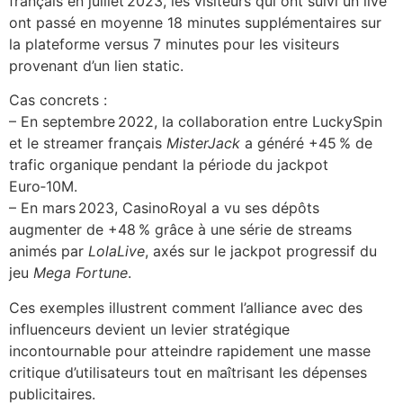
français en juillet 2023, les visiteurs qui ont suivi un live
ont passé en moyenne 18 minutes supplémentaires sur
cklink panel
la plateforme versus 7 minutes pour les visiteurs
provenant d’un lien static.
cklink
Cas concrets :
cklink
– En septembre 2022, la collaboration entre LuckySpin
y Hacklink
et le streamer français
MisterJack
a généré +45 % de
trafic organique pendant la période du jackpot
cklink
Euro‑10M.
cklink
– En mars 2023, CasinoRoyal a vu ses dépôts
augmenter de +48 % grâce à une série de streams
cklink satın al
animés par
LolaLive
, axés sur le jackpot progressif du
jeu
Mega Fortune
.
cklink panel
Ces exemples illustrent comment l’alliance avec des
cklink panel
influenceurs devient un levier stratégique
cklink panel
incontournable pour atteindre rapidement une masse
critique d’utilisateurs tout en maîtrisant les dépenses
cklink panel
publicitaires.