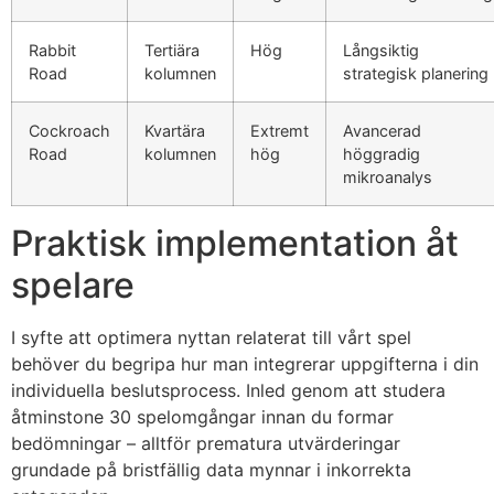
klink satın al
Rabbit
Tertiära
Hög
Långsiktig
Road
kolumnen
strategisk planering
klink Panel
klink Panel
Cockroach
Kvartära
Extremt
Avancerad
Road
kolumnen
hög
höggradig
klink Panel
mikroanalys
klink Panel
Praktisk implementation åt
klink Panel
spelare
klink Panel
klink Panel
I syfte att optimera nyttan relaterat till vårt spel
behöver du begripa hur man integrerar uppgifterna i din
klink Panel
individuella beslutsprocess. Inled genom att studera
åtminstone 30 spelomgångar innan du formar
klink Panel
bedömningar – alltför prematura utvärderingar
klink Panel
grundade på bristfällig data mynnar i inkorrekta