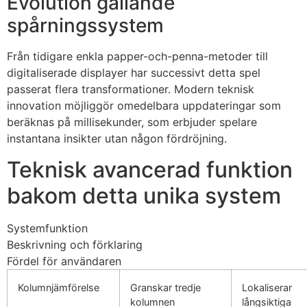
Evolution gällande
klink Panel
spårningssystem
klink
Från tidigare enkla papper-och-penna-metoder till
sal oku
digitaliserade displayer har successivt detta spel
passerat flera transformationer. Modern teknisk
klink Panel
innovation möjliggör omedelbara uppdateringar som
klink Panel
beräknas på millisekunder, som erbjuder spelare
instantana insikter utan någon fördröjning.
klink panel
Teknisk avancerad funktion
sal Oku
bakom detta unika system
klink
klink panel
Systemfunktion
Beskrivning och förklaring
klink panel
Fördel för användaren
klink panel
Kolumnjämförelse
Granskar tredje
Lokaliserar
kolumnen
långsiktiga
klink