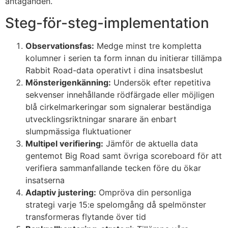
antaganden.
klink panel
Steg-för-steg-implementation
klink panel
klink panel
Observationsfas:
Medge minst tre kompletta
kolumner i serien ta form innan du initierar tillämpa
klink giriş
Rabbit Road-data operativt i dina insatsbeslut
Mönsterigenkänning:
Undersök efter repetitiva
rabet
sekvenser innehållande rödfärgade eller möjligen
 per sale
blå cirkelmarkeringar som signalerar beständiga
utvecklingsriktningar snarare än enbart
sacasino
slumpmässiga fluktuationer
ibet
Multipel verifiering:
Jämför de aktuella data
gentemot Big Road samt övriga scoreboard för att
sibom
verifiera sammanfallande tecken före du ökar
insatserna
cking Forum
Adaptiv justering:
Ompröva din personliga
park giriş
strategi varje 15:e spelomgång då spelmönster
transformeras flytande över tid
panca escort