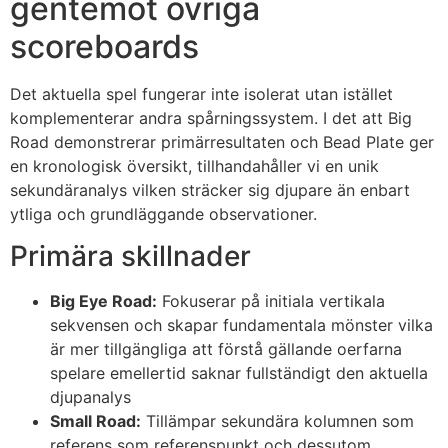
gentemot övriga
klink panel
scoreboards
klink panel
klink panel
Det aktuella spel fungerar inte isolerat utan istället
komplementerar andra spårningssystem. I det att Big
klink panel
Road demonstrerar primärresultaten och Bead Plate ger
klink panel
en kronologisk översikt, tillhandahåller vi en unik
sekundäranalys vilken sträcker sig djupare än enbart
klink panel
ytliga och grundläggande observationer.
klink panel
Primära skillnader
klink panel
Big Eye Road:
Fokuserar på initiala vertikala
klink panel
sekvensen och skapar fundamentala mönster vilka
är mer tillgängliga att förstå gällande oerfarna
klink panel
spelare emellertid saknar fullständigt den aktuella
klink panel
djupanalys
Small Road:
Tillämpar sekundära kolumnen som
klink panel
referens som referenspunkt och dessutom