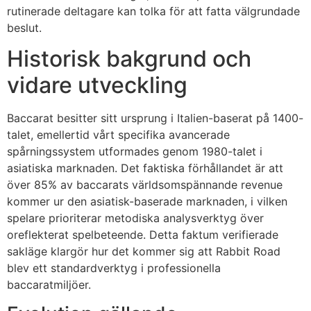
klink panel
rutinerade deltagare kan tolka för att fatta välgrundade
beslut.
klink panel
Historisk bakgrund och
klink panel
vidare utveckling
klink panel
klink panel
Baccarat besitter sitt ursprung i Italien-baserat på 1400-
talet, emellertid vårt specifika avancerade
klink panel
spårningssystem utformades genom 1980-talet i
klink panel
asiatiska marknaden. Det faktiska förhållandet är att
över 85% av baccarats världsomspännande revenue
klink panel
kommer ur den asiatisk-baserade marknaden, i vilken
spelare prioriterar metodiska analysverktyg över
uminati
oreflekterat spelbeteende. Detta faktum verifierade
klink
sakläge klargör hur det kommer sig att Rabbit Road
blev ett standardverktyg i professionella
klink Panel
baccaratmiljöer.
klink