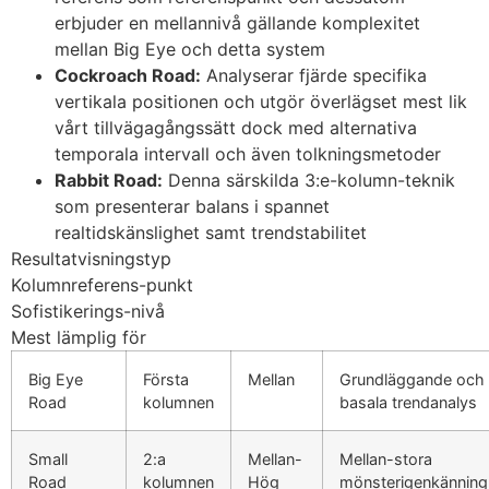
erbjuder en mellannivå gällande komplexitet
klink panel
mellan Big Eye och detta system
klink
Cockroach Road:
Analyserar fjärde specifika
vertikala positionen och utgör överlägset mest lik
klink panel
vårt tillvägagångssätt dock med alternativa
klink panel
temporala intervall och även tolkningsmetoder
Rabbit Road:
Denna särskilda 3:e-kolumn-teknik
klink panel
som presenterar balans i spannet
realtidskänslighet samt trendstabilitet
klink panel
Resultatvisningstyp
klink panel
Kolumnreferens-punkt
Sofistikerings-nivå
klink panel
Mest lämplig för
klink panel
Big Eye
Första
Mellan
Grundläggande och
klink panel
Road
kolumnen
basala trendanalys
klink panel
Small
2:a
Mellan-
Mellan-stora
Road
kolumnen
Hög
mönsterigenkänning
klink panel