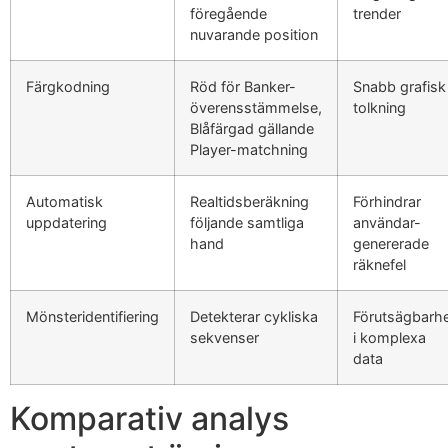
föregående
trender
nuvarande position
klink
klink
Färgkodning
Röd för Banker-
Snabb grafisk
överensstämmelse,
tolkning
klink panel
Blåfärgad gällande
Player-matchning
klink panel
klink
Automatisk
Realtidsberäkning
Förhindrar
uppdatering
följande samtliga
användar-
klink
hand
genererade
räknefel
 Hacklink
klink
Mönsteridentifiering
Detekterar cykliska
Förutsägbarh
sekvenser
i komplexa
klink
data
klink satın al
Komparativ analys
klink panel