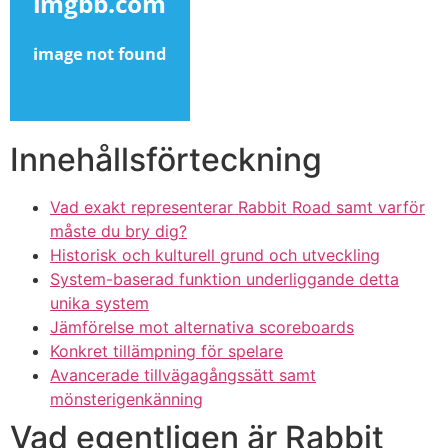
klink panel
klink panel
klink panel
klink panel
Innehållsförteckning
klink panel
Vad exakt representerar Rabbit Road samt varför
klink panel
måste du bry dig?
klink panel
Historisk och kulturell grund och utveckling
System-baserad funktion underliggande detta
klink panel
unika system
Jämförelse mot alternativa scoreboards
klink panel
Konkret tillämpning för spelare
klink panel
Avancerade tillvägagångssätt samt
mönsterigenkänning
klink satın al
Vad egentligen är Rabbit
klink satın al