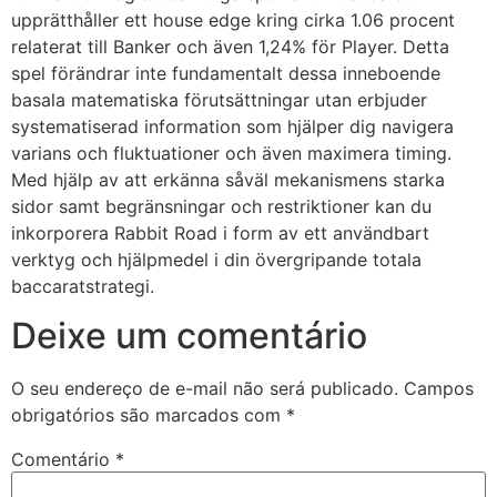
upprätthåller ett house edge kring cirka 1.06 procent
iganbet giriş
relaterat till Banker och även 1,24% för Player. Detta
spel förändrar inte fundamentalt dessa inneboende
obet
basala matematiska förutsättningar utan erbjuder
klink Panel
systematiserad information som hjälper dig navigera
varians och fluktuationer och även maximera timing.
Med hjälp av att erkänna såväl mekanismens starka
sidor samt begränsningar och restriktioner kan du
inkorporera Rabbit Road i form av ett användbart
verktyg och hjälpmedel i din övergripande totala
baccaratstrategi.
Deixe um comentário
O seu endereço de e-mail não será publicado.
Campos
obrigatórios são marcados com
*
Comentário
*