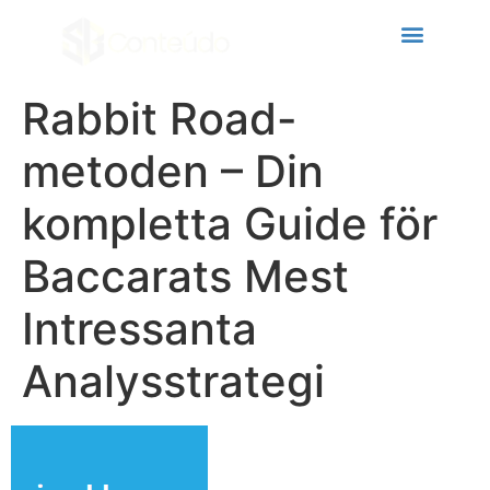
klink panel
klink panel
klink paketleri
Rabbit Road-
klink
metoden – Din
klink
kompletta Guide för
klink
Baccarats Mest
klink
klink
Intressanta
klink panel
Analysstrategi
klink panel
klink panel
klink panel