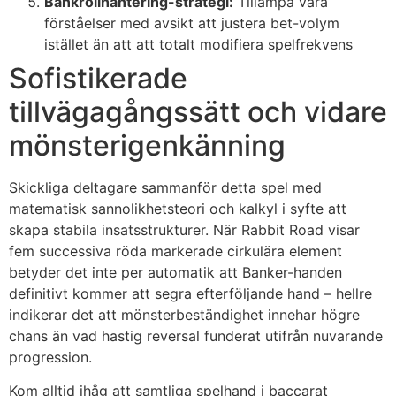
Bankrollhantering-strategi:
Tillämpa våra
rsbahis
förståelser med avsikt att justera bet-volym
istället än att att totalt modifiera spelfrekvens
iganbet
Sofistikerade
iganbet
tillvägagångssätt och vidare
bet
mönsterigenkänning
obet
Skickliga deltagare sammanför detta spel med
iganbet
matematisk sannolikhetsteori och kalkyl i syfte att
boslot
skapa stabila insatsstrukturer. När Rabbit Road visar
fem successiva röda markerade cirkulära element
tpark
betyder det inte per automatik att Banker-handen
obet giriş
definitivt kommer att segra efterföljande hand – hellre
indikerar det att mönsterbeständighet innehar högre
iganbet
chans än vad hastig reversal funderat utifrån nuvarande
progression.
iganbet giriş
Kom alltid ihåg att samtliga spelhand i baccarat
andpashabet