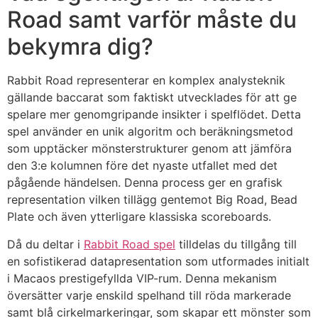
Road samt varför måste du
klink panel
bekymra dig?
klink panel
Rabbit Road representerar en komplex analysteknik
klink panel
gällande baccarat som faktiskt utvecklades för att ge
klink panel
spelare mer genomgripande insikter i spelflödet. Detta
spel använder en unik algoritm och beräkningsmetod
klink panel
som upptäcker mönsterstrukturer genom att jämföra
klink panel
den 3:e kolumnen före det nyaste utfallet med det
pågående händelsen. Denna process ger en grafisk
klink panel
representation vilken tillägg gentemot Big Road, Bead
Plate och även ytterligare klassiska scoreboards.
klink panel
Då du deltar i
Rabbit Road spel
tilldelas du tillgång till
klink panel
en sofistikerad datapresentation som utformades initialt
klink panel
i Macaos prestigefyllda VIP-rum. Denna mekanism
översätter varje enskild spelhand till röda markerade
klink panel
samt blå cirkelmarkeringar, som skapar ett mönster som