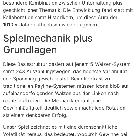
besondere Kombination zwischen Unterhaltung plus
geschichtlicher Thematik. Die Entwicklung fand statt mit
cklink panel
Kollaboration samt Historikern, um diese Aura der
cklink panel
1910er Jahre authentisch wiederzugeben.
cklink panel
Spielmechanik plus
cklink panel
Grundlagen
cklink panel
Diese Basisstruktur basiert auf jenem 5-Walzen-System
cklink panel
samt 243 Auszahlungswegen, das höchste Variabilität
und Spannung gewährleistet. Beim Kontrast zu
cklink panel
traditionellen Payline-Systemen müssen Icons bloß auf
cklink panel
aufeinanderfolgenden Walzen aus der Linken nach
rechts auftreten. Die Mechanik erhöht jene
cklink panel
Gewinnhäufigkeit deutlich sowie macht jede Rotation
als einem denkbaren Erfolg.
cklink panel
Unser Spiel zeichnet es mit eine durchschnittliche
cklink panel
Volatilität heraus, das bedeutet, wodurch Gewinne bei