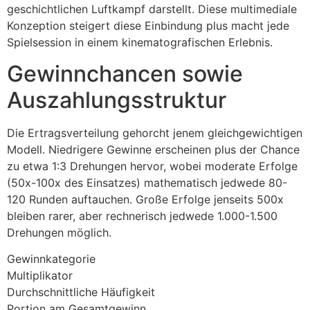
cklink panel
geschichtlichen Luftkampf darstellt. Diese multimediale
Konzeption steigert diese Einbindung plus macht jede
cklink panel
Spielsession in einem kinematografischen Erlebnis.
cklink panel
Gewinnchancen sowie
cklink panel
Auszahlungsstruktur
cklink panel
Die Ertragsverteilung gehorcht jenem gleichgewichtigen
cklink panel
Modell. Niedrigere Gewinne erscheinen plus der Chance
zu etwa 1:3 Drehungen hervor, wobei moderate Erfolge
cklink panel
(50x-100x des Einsatzes) mathematisch jedwede 80-
cklink panel
120 Runden auftauchen. Große Erfolge jenseits 500x
bleiben rarer, aber rechnerisch jedwede 1.000-1.500
cklink panel
Drehungen möglich.
cklink panel
Gewinnkategorie
cklink
Multiplikator
Durchschnittliche Häufigkeit
cklink panel
Portion am Gesamtgewinn