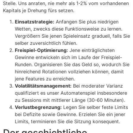
Stelle. Uns anraten, nie mehr als 1-2% vom vorhandenen
Kapitals je Drehung fürs setzen.
cklink Panel
Einsatzstrategie:
Anfangen Sie plus niedrigen
cklink Panel
Wetten, zwecks diese Funktionsweise zu lernen.
cklink Panel
Vergrößern Sie jenen Spieleinsatz graduell, falls Sie
selber zuversichtlich fühlen.
cklink Panel
Freispiel-Optimierung:
Jene einträglichsten
cklink Panel
Gewinne entwickeln sich im Laufe der Freispiel-
Runden. Organisieren Sie das Geld so, wodurch Sie
cklink Panel
hinreichend Rotationen vollziehen können, damit
jene Features zu erreichen.
cklink Panel
Volatilitätsmanagement:
Bei moderater Varianz
cklink Panel
qualifiziert es unser Automatenspiel insbesondere
zu Sessions mit mittlerer Länge (30-60 Minuten).
cklink panel
Verlustbegrenzung:
Legen Sie selber feste Limits
cklink panel
bei Defizite sowie Gewinne. Erzielen Sie ein jener
Limits, terminieren Sie die Sitzung konsequent.
cklink panel
Der geschichtliche