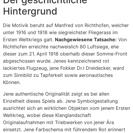
cklink giriş
Hintergrund
y per sale
Die Motivik beruht auf Manfred von Richthofen, welcher
rabet
unter 1916 und 1918 wie siegreichster Fliegerass im
libet
Ersten Weltkriegs galt.
Nachgewiesene Tatsache:
Von
Richthofen erreichte nachweislich 80 Luftsiege, ehe
liganbet
dieser zum 21. April 1918 oberhalb dieser Somme-Front
cking Forum
abgeschossen wurde. Jenes kennzeichnend rot
lackiertes Flugzeug, jene Fokker Dr.I Dreidecker, ward
obet giriş
zum Sinnbild zu Tapferkeit sowie aeronautisches
Können.
panca escort
Jene authentische Originalität zeigt es bei allen
rsbahis
Einzelheit dieses Spiels ab. Jene Symbolgestaltung
obet giriş
ausrichtet sich an wirklichen Objekten vom jenem Ersten
Weltkrieg, wobei diese Klanglandschaft
liganbet
Originalaufnahmen mit Triebwerken von jener Ära
xbet
einsetzt. Jene Farbschema mit führendem Rot erinnert