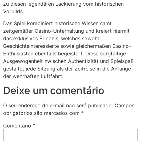
zu diesen legendären Lackierung vom historischen
jobet
Vorbilds.
rsbahis
Das Spiel kombiniert historische Wissen samt
zeitgemäßer Casino-Unterhaltung und kreiert hiermit
obet giriş
das exklusives Erlebnis, welches sowohl
jobet
Geschichtsinteressierte sowie gleichermaßen Casino-
Enthusiasten ebenfalls begeistert. Diese sorgfältige
liganbet giriş
Ausgewogenheit zwischen Authentizität und Spielspaß
liganbet
gestaltet jede Sitzung als der Zeitreise in die Anfänge
der wehrhaften Luftfahrt.
liganbet giriş
Deixe um comentário
andpashabet
jobet
O seu endereço de e-mail não será publicado.
Campos
obrigatórios são marcados com
*
jobet
Comentário
*
cklink Panel
twild