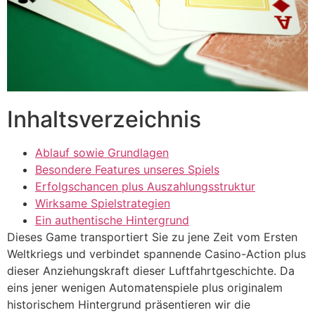
cklink panel
cklink panel
cklink panel
cklink panel
Inhaltsverzeichnis
cklink panel
cklink panel
Ablauf sowie Grundlagen
Besondere Features unseres Spiels
cklink panel
Erfolgschancen plus Auszahlungsstruktur
Wirksame Spielstrategien
cklink panel
Ein authentische Hintergrund
cklink satın al
Dieses Game transportiert Sie zu jene Zeit vom Ersten
Weltkriegs und verbindet spannende Casino-Action plus
cklink satın al
dieser Anziehungskraft dieser Luftfahrtgeschichte. Da
cklink panel
eins jener wenigen Automatenspiele plus originalem
historischem Hintergrund präsentieren wir die
cklink panel