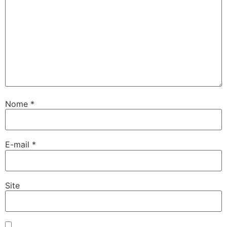
twoon
tvakti
tvole
Nome
*
E-mail
*
Site