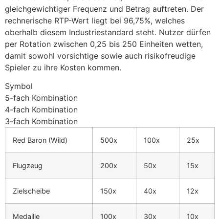
cklink panel
gleichgewichtiger Frequenz und Betrag auftreten. Der
rechnerische RTP-Wert liegt bei 96,75%, welches
cklink panel
oberhalb diesem Industriestandard steht. Nutzer dürfen
cklink panel
per Rotation zwischen 0,25 bis 250 Einheiten wetten,
damit sowohl vorsichtige sowie auch risikofreudige
cklink panel
Spieler zu ihre Kosten kommen.
cklink panel
Symbol
5-fach Kombination
cklink panel
4-fach Kombination
uminati
3-fach Kombination
cklink
Red Baron (Wild)
500x
100x
25x
cklink Panel
Flugzeug
200x
50x
15x
cklink
Zielscheibe
150x
40x
12x
cklink Panel
sal oku
Medaille
100x
30x
10x