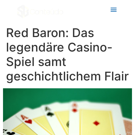
cklink panel
cklink panel
cklink paketleri
Red Baron: Das
cklink
legendäre Casino-
cklink
Spiel samt
cklink
geschichtlichem Flair
cklink
cklink panel
cklink panel
cklink panel
cklink panel
cklink panel