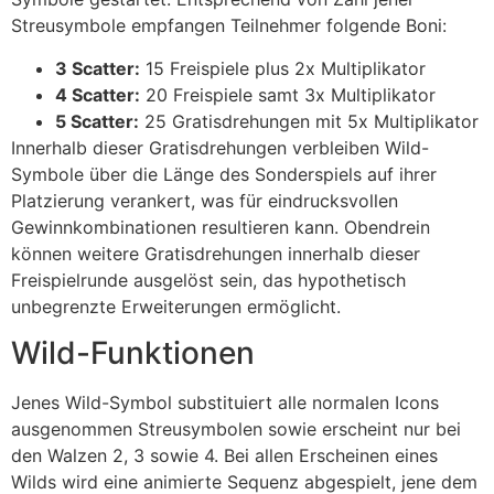
Streusymbole empfangen Teilnehmer folgende Boni:
cklink panel
3 Scatter:
15 Freispiele plus 2x Multiplikator
cklink
4 Scatter:
20 Freispiele samt 3x Multiplikator
5 Scatter:
25 Gratisdrehungen mit 5x Multiplikator
cklink
Innerhalb dieser Gratisdrehungen verbleiben Wild-
y Hacklink
Symbole über die Länge des Sonderspiels auf ihrer
Platzierung verankert, was für eindrucksvollen
cklink
Gewinnkombinationen resultieren kann. Obendrein
cklink
können weitere Gratisdrehungen innerhalb dieser
Freispielrunde ausgelöst sein, das hypothetisch
cklink satın al
unbegrenzte Erweiterungen ermöglicht.
cklink panel
Wild-Funktionen
cklink panel
Jenes Wild-Symbol substituiert alle normalen Icons
cklink panel
ausgenommen Streusymbolen sowie erscheint nur bei
den Walzen 2, 3 sowie 4. Bei allen Erscheinen eines
cklink panel
Wilds wird eine animierte Sequenz abgespielt, jene dem