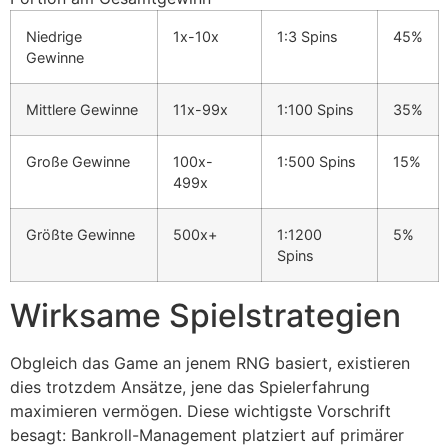
cklink panel
Niedrige
1x-10x
1:3 Spins
45%
Gewinne
cklink panel
cklink panel
Mittlere Gewinne
11x-99x
1:100 Spins
35%
cklink panel
Große Gewinne
100x-
1:500 Spins
15%
cklink panel
499x
cklink panel
Größte Gewinne
500x+
1:1200
5%
cklink panel
Spins
cklink panel
Wirksame Spielstrategien
cklink panel
Obgleich das Game an jenem RNG basiert, existieren
cklink satın al
dies trotzdem Ansätze, jene das Spielerfahrung
cklink Panel
maximieren vermögen. Diese wichtigste Vorschrift
besagt: Bankroll-Management platziert auf primärer
cklink Panel