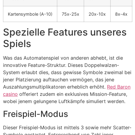
cklink Panel
Kartensymbole (A-10)
75x-25x
20x-10x
8x-4x
cklink Panel
Spezielle Features unseres
cklink panel
Spiels
sal Oku
cklink
Was das Automatenspiel von anderen abhebt, ist die
innovative Feature-Struktur. Dieses Doppelwalzen-
cklink panel
System erlaubt dies, dass gewisse Symbole zweimal bei
cklink panel
jener Platzierung auftauchen vermögen, das jene
Auszahlungsmultiplikatoren erheblich erhöht.
Red Baron
cklink panel
casino
offeriert zudem ein exklusives Mission-Feature,
cklink
wobei jenem gelungene Luftkämpfe simuliert werden.
cklink
Freispiel-Modus
cklink
Dieser Freispiel-Modus ist mittels 3 sowie mehr Scatter-
cklink panel
Symbole gestartet. Entsprechend von Zahl jener