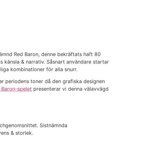
nämnd Red Baron, denne bekräftats haft 80
ts känsla & narrativ. Såsnart användare startar
ga kombinationer för alla snurr.
ar periodens toner då den grafiska designen
 Baron-spelet
presenterar vi denna välavvägd
nschgenomsnittet. Sistnämnda
ens & storlek.