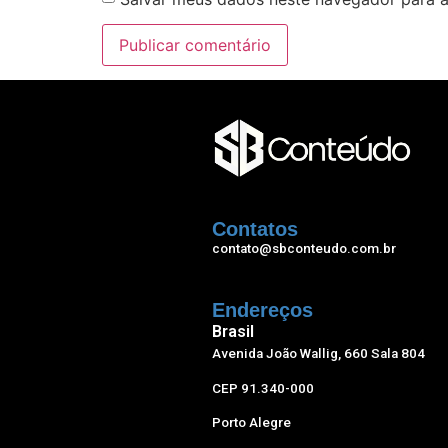
Contatos
contato@sbconteudo.com.br
Endereços
Brasil
Avenida João Wallig, 660 Sala 804
CEP 91.340-000
Porto Alegre