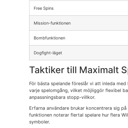
Free Spins
Mission-funktionen
Bombfunktionen
Dogfight-läget
Taktiker till Maximalt 
För bästa spelande föreslår vi att inleda med 
varje spelomgång, vilket möjliggör flexibel b
anpassningsbara stopp-villkor.
Erfarna användare brukar koncentrera sig på fö
funktionen noterar flertal spelare hur flera W
symboler.