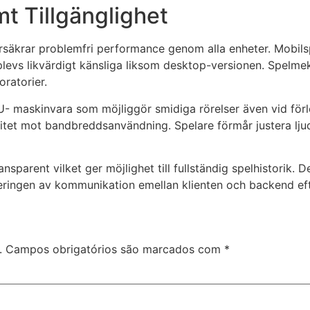
t Tillgänglighet
säkrar problemfri performance genom alla enheter. Mobils
levs likvärdigt känsliga liksom desktop-versionen. Spelmekan
ratorier.
- maskinvara som möjliggör smidiga rörelser även vid förle
tet mot bandbreddsanvändning. Spelare förmår justera ljuds
nsparent vilket ger möjlighet till fullständig spelhistorik.
rypteringen av kommunikation emellan klienten och backend e
.
Campos obrigatórios são marcados com
*