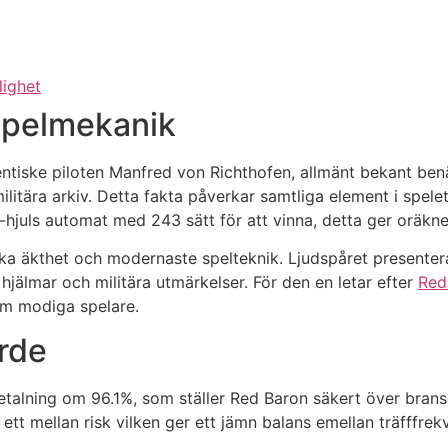
lighet
Spelmekanik
ntiske piloten Manfred von Richthofen, allmänt bekant be
militära arkiv. Detta fakta påverkar samtliga element i spele
uls automat med 243 sätt för att vinna, detta ger oräkneli
ka äkthet och modernaste spelteknik. Ljudspåret presenter
 hjälmar och militära utmärkelser. För den en letar efter
Red
som modiga spelare.
rde
betalning om 96.1%, som ställer Red Baron säkert över bra
tt mellan risk vilken ger ett jämn balans emellan träfffrekv