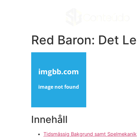
ri
Red Baron: Det Le
Innehåll
Tidsmässig Bakgrund samt Spelmekanik