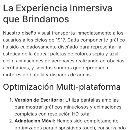
La Experiencia Inmersiva
Hacklink Panel
que Brindamos
Hacklink Panel
Nuestro diseño visual transporta inmediatamente a los
Hacklink Panel
usuarios a los cielos de 1917. Cada componente gráfico
Hacklink Panel
ha sido cuidadosamente diseñado para representar la
estética de la época: paletas de colores sepia y azul
Hacklink Panel
cielo, animaciones de aeronaves realizando acrobacias
Hacklink Panel
acrobáticas, y sonidos sonoros que reproducen
motores de batalla y disparos de armas.
Hacklink Panel
Optimización Multi-plataforma
Hacklink Panel
Hacklink panel
Versión de Escritorio:
Utiliza pantallas amplias
para mostrar gráficos minuciosos y animaciones
Hacklink panel
complejas con resolución HD total
Adaptación Móvil:
Hemos sido completamente
Hacklink panel
optimizados para dispositivos touch, conservando