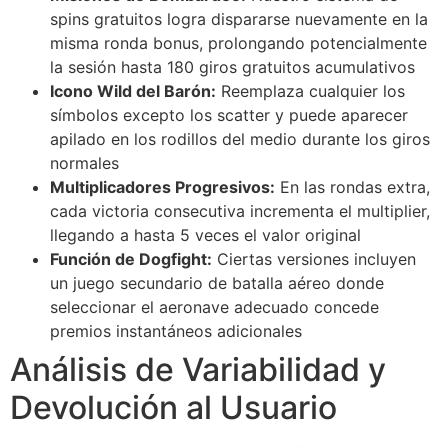
Hacklink panel
spins gratuitos logra dispararse nuevamente en la
misma ronda bonus, prolongando potencialmente
Hacklink panel
la sesión hasta 180 giros gratuitos acumulativos
Hacklink panel
Icono Wild del Barón:
Reemplaza cualquier los
símbolos excepto los scatter y puede aparecer
Hacklink panel
apilado en los rodillos del medio durante los giros
normales
Hacklink panel
Multiplicadores Progresivos:
En las rondas extra,
Hacklink panel
cada victoria consecutiva incrementa el multiplier,
llegando a hasta 5 veces el valor original
Hacklink panel
Función de Dogfight:
Ciertas versiones incluyen
Hacklink panel
un juego secundario de batalla aéreo donde
seleccionar el aeronave adecuado concede
Hacklink panel
premios instantáneos adicionales
Hacklink panel
Análisis de Variabilidad y
Hacklink
Devolución al Usuario
Hacklink panel