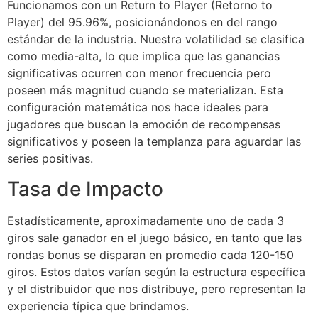
Funcionamos con un Return to Player (Retorno to
Hacklink panel
Player) del 95.96%, posicionándonos en del rango
estándar de la industria. Nuestra volatilidad se clasifica
Hacklink panel
como media-alta, lo que implica que las ganancias
Hacklink panel
significativas ocurren con menor frecuencia pero
poseen más magnitud cuando se materializan. Esta
Hacklink panel
configuración matemática nos hace ideales para
jugadores que buscan la emoción de recompensas
Hacklink panel
significativos y poseen la templanza para aguardar las
Hacklink panel
series positivas.
Hacklink panel
Tasa de Impacto
Hacklink panel
Estadísticamente, aproximadamente uno de cada 3
Hacklink panel
giros sale ganador en el juego básico, en tanto que las
rondas bonus se disparan en promedio cada 120-150
Hacklink satın al
giros. Estos datos varían según la estructura específica
y el distribuidor que nos distribuye, pero representan la
Hacklink Panel
experiencia típica que brindamos.
Hacklink Panel