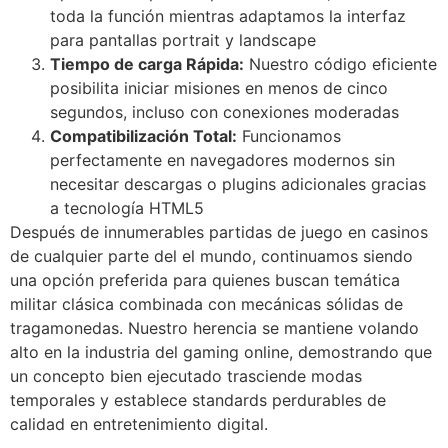
Hacklink giriş
toda la función mientras adaptamos la interfaz
para pantallas portrait y landscape
pay per sale
Tiempo de carga Rápida:
Nuestro código eficiente
jojobet
posibilita iniciar misiones en menos de cinco
segundos, incluso con conexiones moderadas
holiganbet
Compatibilización Total:
Funcionamos
perfectamente en navegadores modernos sin
holiganbet
necesitar descargas o plugins adicionales gracias
Hacking Forum
a tecnología HTML5
Después de innumerables partidas de juego en casinos
ojobet giriş
de cualquier parte del el mundo, continuamos siendo
sapanca escort
una opción preferida para quienes buscan temática
militar clásica combinada con mecánicas sólidas de
marsbahis
tragamonedas. Nuestro herencia se mantiene volando
alto en la industria del gaming online, demostrando que
ojobet giriş
un concepto bien ejecutado trasciende modas
holiganbet
temporales y establece standards perdurables de
calidad en entretenimiento digital.
fixbet