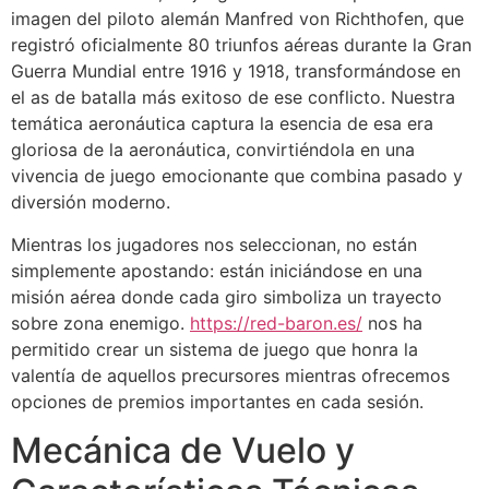
imagen del piloto alemán Manfred von Richthofen, que
Hacklink panel
registró oficialmente 80 triunfos aéreas durante la Gran
Guerra Mundial entre 1916 y 1918, transformándose en
Hacklink panel
el as de batalla más exitoso de ese conflicto. Nuestra
temática aeronáutica captura la esencia de esa era
Hacklink panel
gloriosa de la aeronáutica, convirtiéndola en una
Hacklink panel
vivencia de juego emocionante que combina pasado y
diversión moderno.
Hacklink panel
Mientras los jugadores nos seleccionan, no están
Hacklink panel
simplemente apostando: están iniciándose en una
Hacklink panel
misión aérea donde cada giro simboliza un trayecto
sobre zona enemigo.
https://red-baron.es/
nos ha
Hacklink panel
permitido crear un sistema de juego que honra la
valentía de aquellos precursores mientras ofrecemos
Hacklink panel
opciones de premios importantes en cada sesión.
Hacklink panel
Mecánica de Vuelo y
Hacklink panel