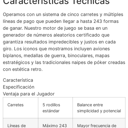
Características Técnicas
Hacklink panel
Hacklink panel
Operamos con un sistema de cinco carretes y múltiples
líneas de pago que pueden llegar a hasta 243 formas
Hacklink panel
de ganar. Nuestro motor de juego se basa en un
generador de números aleatorios certificado que
Hacklink panel
garantiza resultados impredecibles y justos en cada
Hacklink panel
giro. Los iconos que mostramos incluyen aviones
biplanos, medallas de guerra, binoculares, mapas
Hacklink panel
estratégicos y las tradicionales naipes de póker creadas
lluminati
con estética retro.
Hacklink
Característica
Especificación
Hacklink Panel
Ventaja para el Jugador
Hacklink
Carretes
5 rodillos
Balance entre
estándar
simplicidad y potencial
Hacklink Panel
Masal oku
Líneas de
Máximo 243
Mayor frecuencia de