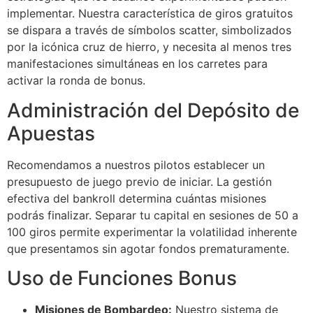
implementar. Nuestra característica de giros gratuitos
Hacklink panel
se dispara a través de símbolos scatter, simbolizados
por la icónica cruz de hierro, y necesita al menos tres
Hacklink
manifestaciones simultáneas en los carretes para
Hacklink
activar la ronda de bonus.
Administración del Depósito de
Buy Hacklink
Apuestas
Hacklink
Hacklink
Recomendamos a nuestros pilotos establecer un
presupuesto de juego previo de iniciar. La gestión
Hacklink satın al
efectiva del bankroll determina cuántas misiones
Hacklink panel
podrás finalizar. Separar tu capital en sesiones de 50 a
100 giros permite experimentar la volatilidad inherente
Hacklink panel
que presentamos sin agotar fondos prematuramente.
Hacklink panel
Uso de Funciones Bonus
Hacklink panel
Misiones de Bombardeo:
Nuestro sistema de