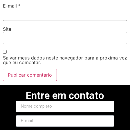
E-mail
*
betwoon
betvakti
Site
betvole
Salvar meus dados neste navegador para a próxima vez
que eu comentar.
Entre em contato