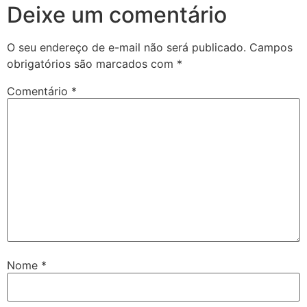
Deixe um comentário
jojobet
marsbahis
O seu endereço de e-mail não será publicado.
Campos
obrigatórios são marcados com
*
ojobet giriş
Comentário
*
jojobet
holiganbet giriş
holiganbet
holiganbet giriş
grandpashabet
jojobet
jojobet
Nome
*
Hacklink Panel
betwild