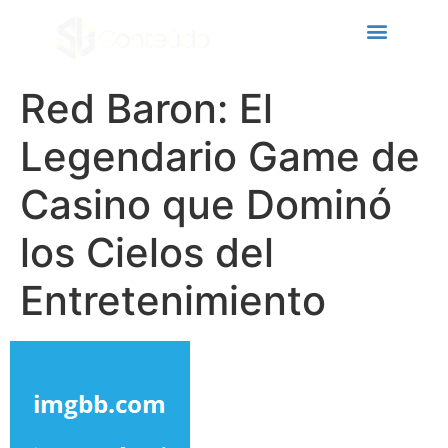
Hacklink panel
Hacklink panel
Backlink paketleri
Red Baron: El
Hacklink
Legendario Game de
Hacklink
Casino que Dominó
Hacklink
los Cielos del
Hacklink
Hacklink panel
Entretenimiento
Hacklink panel
Hacklink panel
Hacklink panel
Hacklink panel