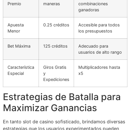
Premio
maneras
combinaciones
Hacklink Panel
ganadoras
Hacklink Panel
Apuesta
0.25 créditos
Accesible para todos
Hacklink panel
Menor
los presupuestos
Masal Oku
Bet Máxima
125 créditos
Adecuado para
Hacklink
usuarios de alto rango
Hacklink panel
Característica
Giros Gratis
Multiplicadores hasta
Especial
y
x5
Hacklink panel
Expediciones
Hacklink panel
Estrategias de Batalla para
Hacklink
Maximizar Ganancias
Hacklink
Hacklink
En tanto slot de casino sofisticado, brindamos diversas
estrategias que los usuarios experimentados pueden
Hacklink panel