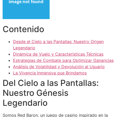
Hacklink panel
Hacklink panel
Hacklink panel
Contenido
Hacklink panel
Desde el Cielo a las Pantallas: Nuestro Origen
Hacklink panel
Legendario
Dinámica de Vuelo y Características Técnicas
Hacklink panel
Estrategias de Combate para Optimizar Ganancias
Hacklink panel
Análisis de Volatilidad y Devolución al Usuario
La Vivencia Inmersiva que Brindamos
Hacklink panel
Del Cielo a las Pantallas:
Hacklink satın al
Nuestro Génesis
Hacklink satın al
Legendario
Hacklink panel
Somos Red Baron, un juego de casino inspirado en la
Hacklink panel