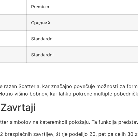
Premium
Средний
Standardni
Standardni
 razen Scatterja, kar značajno povečuje možnosti za formi
elotno višino bobnov, kar lahko pokrene multiple pobedničke
Zavrtaji
atter simbolov na kateremkoli položaju. Ta funkcija predsta
12 brezplačnih zavrtijev, štirje podelijo 20, pet pa celih 30 