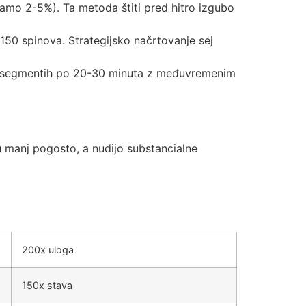
mo 2-5%). Ta metoda štiti pred hitro izgubo
-150 spinova. Strategijsko načrtovanje sej
žu v segmentih po 20-30 minuta z međuvremenim
ju manj pogosto, a nudijo substancialne
200x uloga
150x stava