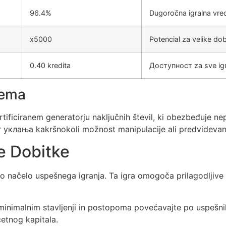
96.4%
Dugoročna igralna vre
x5000
Potencial za velike dob
0.40 kredita
Доступност za sve ig
tema
tificiranem generatorju naključnih števil, ki obezbeđuje nep
ar уклања kakršnokoli možnost manipulacije ali predvidevan
e Dobitke
načelo uspešnega igranja. Ta igra omogoča prilagodljive u
minimalnim stavljenji in postopoma povećavajte po uspešnih
četnog kapitala.