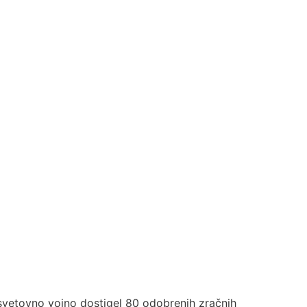
 svetovno vojno dostigel 80 odobrenih zračnih