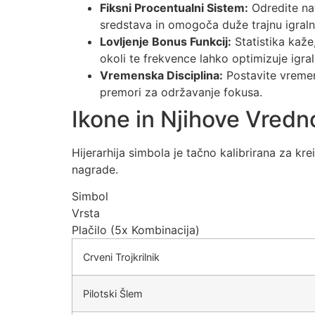
Fiksni Procentualni Sistem:
Odredite na
Hacklink Panel
sredstava in omogoča duže trajnu igralno
Lovljenje Bonus Funkcij:
Statistika kaže
Hacklink
okoli te frekvence lahko optimizuje igral
Masal oku
Vremenska Disciplina:
Postavite vremen
premori za održavanje fokusa.
Hacklink Panel
Ikone in Njihove Vredn
Hacklink Panel
Hacklink panel
Hijerarhija simbola je tačno kalibrirana za kr
nagrade.
Masal Oku
Simbol
Hacklink
Vrsta
Plačilo (5x Kombinacija)
Hacklink panel
Crveni Trojkrilnik
Hacklink panel
Hacklink panel
Pilotski Šlem
Hacklink