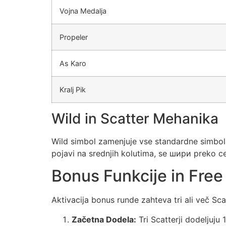
Vojna Medalja
Hacklink
Propeler
Hacklink
Hacklink panel
As Karo
Hacklink panel
Kralj Pik
Hacklink
Wild in Scatter Mehanika
Hacklink
Buy Hacklink
Wild simbol zamenjuje vse standardne simbole
pojavi na srednjih kolutima, se шири preko c
Hacklink
Bonus Funkcije in Free 
Hacklink
Hacklink satın al
Aktivacija bonus runde zahteva tri ali več Sc
Hacklink panel
Začetna Dodela:
Tri Scatterji dodeljuju 