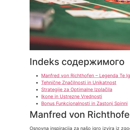
Hacklink panel
Hacklink panel
Hacklink panel
Hacklink panel
Hacklink panel
Indeks содержимого
Hacklink panel
Hacklink panel
Manfred von Richthofen – Legenda Te Ig
Tehnične Značilnosti in Unikatnost
Hacklink panel
Strategije za Optimalne Izplačila
Ikone in Ustrezne Vrednosti
Hacklink panel
Bonus Funkcionalnosti in Zastonj Spinni
Hacklink panel
Manfred von Richthofe
Hacklink satın al
Osnovna inspiracija za našo igro izvira iz z
Hacklink satın al