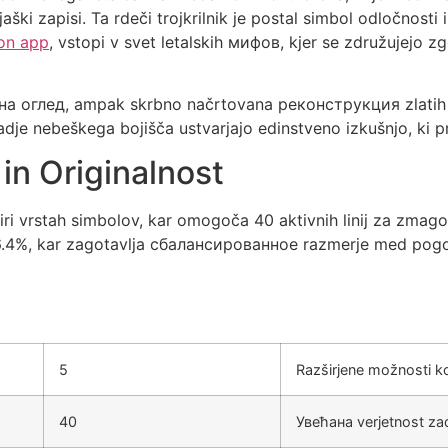
jaški zapisi. Ta rdeči trojkrilnik je postal simbol odločnosti
on app
, vstopi v svet letalskih мифов, kjer se združujejo z
чна оглед, ampak skrbno načrtovana реконструкция zlatih 
dje nebeškega bojišča ustvarjajo edinstveno izkušnjo, ki p
in Originalnost
štiri vrstah simbolov, kar omogoča 40 aktivnih linij za z
96.4%, kar zagotavlja сбалансированное razmerje med pog
5
Razširjene možnosti k
40
Увећана verjetnost z