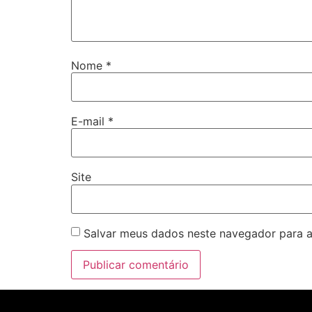
Hacklink panel
Hacklink
Nome
*
Hacklink panel
Hacklink panel
E-mail
*
Hacklink panel
Hacklink panel
Site
Hacklink panel
Hacklink panel
Hacklink panel
Salvar meus dados neste navegador para a
Hacklink panel
Hacklink panel
Hacklink panel