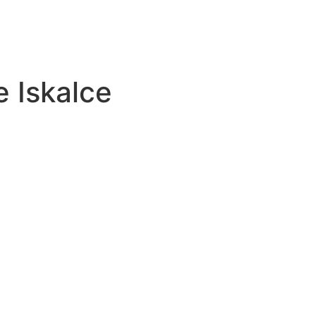
as
Parceiros
Fale conoso
e Iskalce