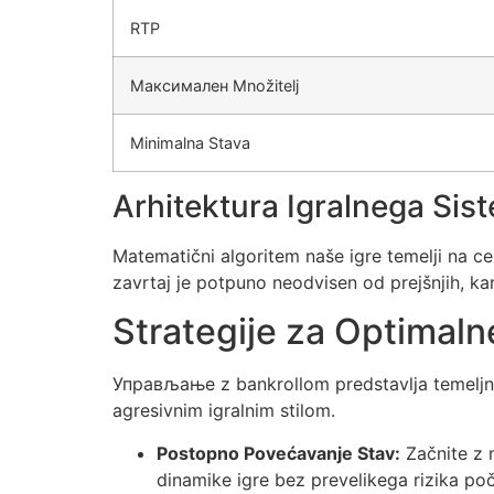
Hacklink panel
RTP
Hacklink panel
Максимален Množitelj
Hacklink panel
Hacklink panel
Minimalna Stava
Hacklink panel
Arhitektura Igralnega Sis
Hacklink panel
Matematični algoritem naše igre temelji na cer
Hacklink panel
zavrtaj je potpuno neodvisen od prejšnjih, k
Hacklink panel
Strategije za Optimaln
Illuminati
Управљање z bankrollom predstavlja temeljno 
Hacklink
agresivnim igralnim stilom.
Hacklink Panel
Postopno Povećavanje Stav:
Začnite z 
Hacklink
dinamike igre bez prevelikega rizika po