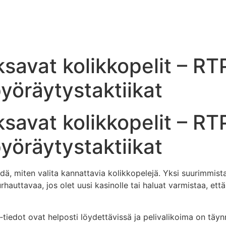
Início
Quem somos
Marc
savat kolikkopelit – RT
yöräytystaktiikat
savat kolikkopelit – RT
yöräytystaktiikat
ä, miten valita kannattavia kolikkopelejä. Yksi suurimmista
 turhauttavaa, jos olet uusi kasinolle tai haluat varmistaa, 
‑tiedot ovat helposti löydettävissä ja peli­valikoima on täyn