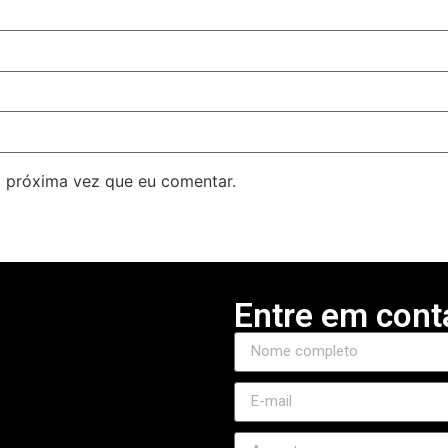
 próxima vez que eu comentar.
Entre em cont