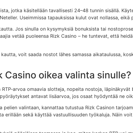
sta, jotka käsitellään tavallisesti 24–48 tunnin sisällä. Käy
a Neteller. Useimmissa tapauksissa kulut ovat nollassa, eikä 
 kautta. Jos sinulla on kysymyksiä bonuksista tai nostopros
aajia vetää puoleensa Rizk Casino – he tuntevat, että heid
n kautta, voit saada nostot lähes samassa aikataulussa, ko
 Casino oikea valinta sinulle?
 RTP‑arvoa omaavia slotteja, nopeita nostoja, läpinäkyvät 
spyöräytykset antavat lisäarvoa, jos osaat hyödyntää ne oikei
 pelien valintaan, kannattaa tutustua Rizk Casinon tarjoami
nta erillään sekä käyttää vastuullisuuden työkaluja. Näin voit