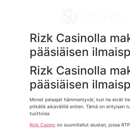
i
Rizk Casinolla mak
pääsiäisen ilmaisp
Rizk Casinolla mak
pääsiäisen ilmaisp
Monet pelaajat hämmentyvät, kun he eivät tied
pitkällä aikavälillä eniten. Tämä on erityisen
tuottoisa.
Rizk Casino
on suunnitellut alustan, jossa RTP