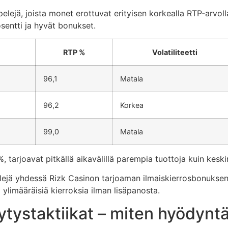
pelejä, joista monet erottuvat erityisen korkealla RTP‑arvol
osentti ja hyvät bonukset.
RTP %
Volatiliteetti
96,1
Matala
96,2
Korkea
99,0
Matala
%, tarjoavat pitkällä aikavälillä parempia tuottoja kuin keski
pelejä yhdessä Rizk Casinon tarjoaman ilmaiskierrosbonuksen
da ylimääräisiä kierroksia ilman lisäpanosta.
ytystaktiikat – miten hyödynt