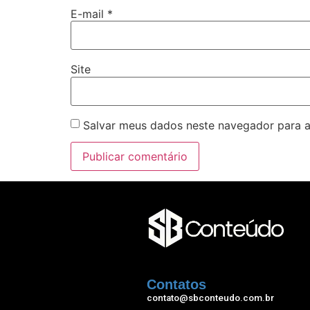
E-mail
*
Site
Salvar meus dados neste navegador para a
Contatos
contato@sbconteudo.com.br