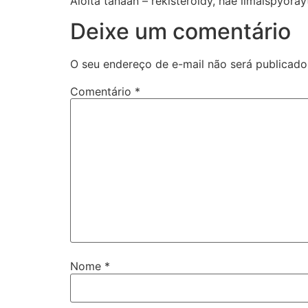
Aloita tänään – rekisteröidy, hae ilmaispyör
Deixe um comentário
O seu endereço de e-mail não será publicado
Comentário
*
Nome
*