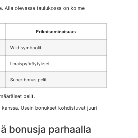
la. Alla olevassa taulukossa on kolme
Erikoisominaisuus
Wild‑symboolit
Ilmaispyöräytykset
Super‑bonus pelit
määräiset pelit.
 kanssa. Usein bonukset kohdistuvat juuri
ää bonusja parhaalla