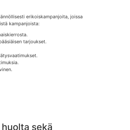
ännöllisesti erikoiskampanjoita, joissa
äistä kampanjoista:
aiskierrosta.
pääsiäisen tarjoukset.
rrätysvaatimukset.
timuksia.
vinen.
 huolta sekä