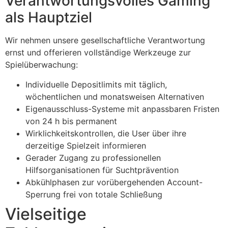
Verantwortungsvolles Gaming
als Hauptziel
klink panel
klink
Wir nehmen unsere gesellschaftliche Verantwortung
ernst und offerieren vollständige Werkzeuge zur
klink
Spielüberwachung:
 Hacklink
Individuelle Depositlimits mit täglich,
wöchentlichen und monatsweisen Alternativen
klink
Eigenausschluss-Systeme mit anpassbaren Fristen
klink
von 24 h bis permanent
Wirklichkeitskontrollen, die User über ihre
klink satın al
derzeitige Spielzeit informieren
klink panel
Gerader Zugang zu professionellen
Hilfsorganisationen für Suchtprävention
klink panel
Abkühlphasen zur vorübergehenden Account-
Sperrung frei von totale Schließung
klink panel
Vielseitige
klink panel