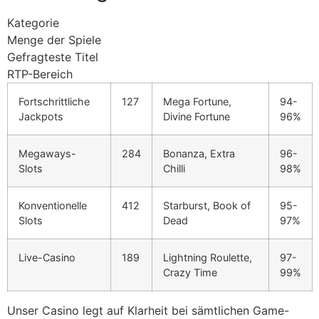
klink panel
Kategorie
klink panel
Menge der Spiele
Gefragteste Titel
klink panel
RTP-Bereich
klink panel
Fortschrittliche
127
Mega Fortune,
94-
klink panel
Jackpots
Divine Fortune
96%
klink panel
Megaways-
284
Bonanza, Extra
96-
Slots
Chilli
98%
minati
klink
Konventionelle
412
Starburst, Book of
95-
Slots
Dead
97%
klink Panel
klink
Live-Casino
189
Lightning Roulette,
97-
Crazy Time
99%
klink Panel
al oku
Unser Casino legt auf Klarheit bei sämtlichen Game-