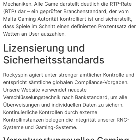
Mechaniken. Alle Game darstellt deutlich die RTP-Rate
klink Panel
(RTP) dar – ein geprüfter Branchenstandard, der vom
Malta Gaming Autorität kontrolliert ist und sicherstellt,
klink Panel
dass Spiele im Schnitt einen definierten Prozentsatz der
klink panel
Wetten an User auszahlen.
al Oku
Lizensierung und
klink
Sicherheitsstandards
klink panel
Rockyspin agiert unter strenger amtlicher Kontrolle und
klink panel
entspricht sämtliche globalen Compliance-Vorgaben.
Unsere Website verwendet neueste
klink panel
Verschlüsselungstechnik nach Bankstandard, um alle
klink
Überweisungen und individuellen Daten zu sichern.
Kontinuierliche Kontrollen durch externe
klink
Kontrollinstanzen belegen die Integrität unserer RNG-
Systeme und Gaming-Systeme.
klink
klink panel