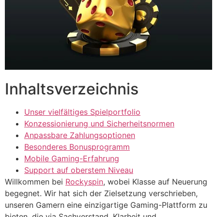
klink panel
klink panel
klink panel
klink panel
Inhaltsverzeichnis
klink panel
klink panel
Unser vielfältiges Spielportfolio
Konzessionierung und Sicherheitsnormen
klink panel
Anpassbare Zahlungsoptionen
klink panel
Besonderes Bonusprogramm
Mobile Gaming-Erfahrung
klink satın al
Support auf oberstem Niveau
klink satın al
Willkommen bei
Rockyspin
, wobei Klasse auf Neuerung
begegnet. Wir hat sich der Zielsetzung verschrieben,
klink panel
unseren Gamern eine einzigartige Gaming-Plattform zu
bieten, die via Sachverstand, Klarheit und
klink panel