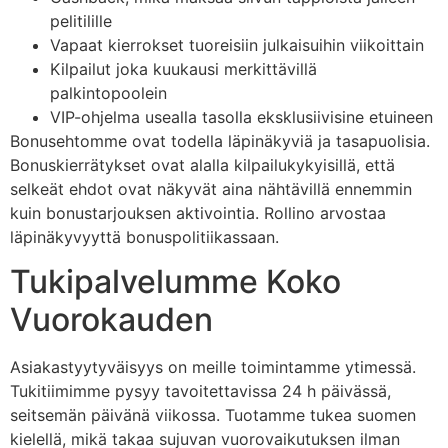
pelitilille
Vapaat kierrokset tuoreisiin julkaisuihin viikoittain
Kilpailut joka kuukausi merkittävillä
palkintopoolein
VIP-ohjelma usealla tasolla eksklusiivisine etuineen
Bonusehtomme ovat todella läpinäkyviä ja tasapuolisia.
Bonuskierrätykset ovat alalla kilpailukykyisillä, että
selkeät ehdot ovat näkyvät aina nähtävillä ennemmin
kuin bonustarjouksen aktivointia. Rollino arvostaa
läpinäkyvyyttä bonuspolitiikassaan.
Tukipalvelumme Koko
Vuorokauden
Asiakastyytyväisyys on meille toimintamme ytimessä.
Tukitiimimme pysyy tavoitettavissa 24 h päivässä,
seitsemän päivänä viikossa. Tuotamme tukea suomen
kielellä, mikä takaa sujuvan vuorovaikutuksen ilman