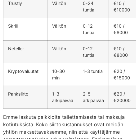
Trustly
Välitön
0-24
€10 /
tuntia
€10000
Skrill
Välitön
0-12
€10 /
tuntia
€8000
Neteller
Välitön
0-12
€10 /
tuntia
€8000
Kryptovaluutat
10-30
1-3 tuntia
€20 /
min
€15000
Panksiirto
1-3
2-5
€20 /
arkipäivää
arkipäivää
€20000
Emme laskuta palkkioita tallettamisesta tai maksuja
kotiutuksista. Koko siirtokustannukset ovat meidän
yhtiön maksettavaksemme, niin että käyttäjämme