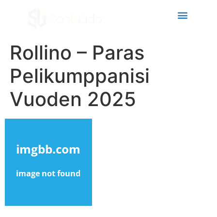
eri
Rollino – Paras
Pelikumppanisi
Vuoden 2025