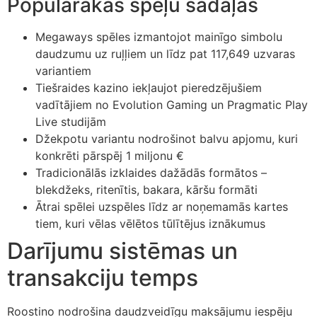
Populārākās spēļu sadaļas
klink panel
Megaways spēles izmantojot mainīgo simbolu
klink
daudzumu uz ruļļiem un līdz pat 117,649 uzvaras
variantiem
klink
Tiešraides kazino iekļaujot pieredzējušiem
vadītājiem no Evolution Gaming un Pragmatic Play
 Hacklink
Live studijām
klink
Džekpotu variantu nodrošinot balvu apjomu, kuri
konkrēti pārspēj 1 miljonu €
klink
Tradicionālās izklaides dažādās formātos –
link satın al
blekdžeks, ritenītis, bakara, kāršu formāti
Ātrai spēlei uzspēles līdz ar noņemamās kartes
klink panel
tiem, kuri vēlas vēlētos tūlītējus iznākumus
klink panel
Darījumu sistēmas un
klink panel
transakciju temps
klink panel
Roostino nodrošina daudzveidīgu maksājumu iespēju