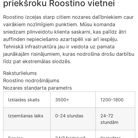
priekšroku Roostino vietnei
klink panel
klink panel
Roostino izceļas starp citiem nozares dalībniekiem caur
vairākiem nozīmīgiem punktiem. Mūsu komanda
klink panel
sniedzam pilnveidotu klienta saskarni, kas palīdz ātri
klink panel
auffinden nepieciešamo azartspēli vai arī iespēju.
Tehniskā infrastruktūra jau ir veidota uz pamata
klink panel
jaunākajām risinājumiem, kuras nodrošina drošu darbību
līdz pat ekstremālas slodzēs.
klink panel
Raksturlielums
minati
Roostino nodrošinājums
klink
Nozares standarta parametrs
klink Panel
Izklaides skaits
3500+
1200-1800
klink
Izņemšanas laiks
0-24 stundas
24-72
klink Panel
stundām
al oku