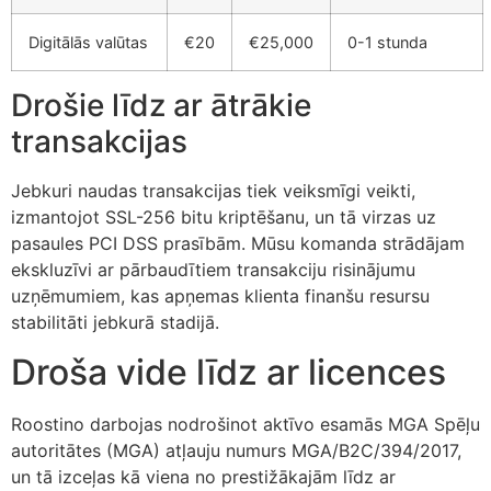
klink panel
Digitālās valūtas
€20
€25,000
0-1 stunda
klink panel
Drošie līdz ar ātrākie
klink panel
transakcijas
klink panel
Jebkuri naudas transakcijas tiek veiksmīgi veikti,
klink panel
izmantojot SSL-256 bitu kriptēšanu, un tā virzas uz
klink panel
pasaules PCI DSS prasībām. Mūsu komanda strādājam
ekskluzīvi ar pārbaudītiem transakciju risinājumu
klink panel
uzņēmumiem, kas apņemas klienta finanšu resursu
klink panel
stabilitāti jebkurā stadijā.
Droša vide līdz ar licences
klink panel
link satın al
Roostino darbojas nodrošinot aktīvo esamās MGA Spēļu
klink Panel
autoritātes (MGA) atļauju numurs MGA/B2C/394/2017,
un tā izceļas kā viena no prestižākajām līdz ar
klink Panel