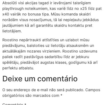
Absolūti visi akcijas tagad ir ievērojami taisnīgiem
obet
playthrough noteikumiem, kas variē līdz no x25 līdz pat
x40 vairāk no bonusa tipa. Mūsu komanda skaidri
sbahis
norādām visus nosacījumus, tā lai nepieļautu jebkādus
bet giriş
jautājumiem kā arī garantētu skaidru kontaktu pret
lietotājiem.
obet
Roostino nepārtraukti attīstīties un uzlabot mūsu
ganbet giriş
piedāvājumu, balstoties uz lietotāju atsauksmēm un
iganbet
aktuālākajām nozares virzieniem. Roostino uzdevums
paliek radīt pastāvīgus sadarbību līdz ar jebkuru
ganbet giriş
spēlētāju, piedāvājot augstas klases, godīgumu kā arī
perfektu atbalstu.
ndpashabet
Deixe um comentário
obet
obet
O seu endereço de e-mail não será publicado.
Campos
obrigatórios são marcados com
*
klink Panel
wild
Comentário
*