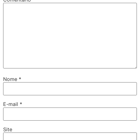
woon
vakti
vole
Nome
*
E-mail
*
Site