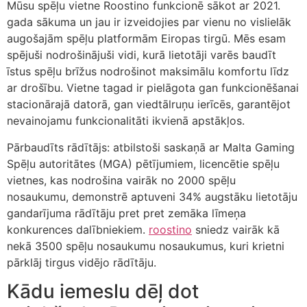
Mūsu spēļu vietne Roostino funkcionē sākot ar 2021.
gada sākuma un jau ir izveidojies par vienu no vislielāk
klink panel
augošajām spēļu platformām Eiropas tirgū. Mēs esam
klink panel
spējuši nodrošinājuši vidi, kurā lietotāji varēs baudīt
īstus spēļu brīžus nodrošinot maksimālu komfortu līdz
klink panel
ar drošību. Vietne tagad ir pielāgota gan funkcionēšanai
stacionārajā datorā, gan viedtālruņu ierīcēs, garantējot
klink panel
nevainojamu funkcionalitāti ikvienā apstākļos.
klink panel
Pārbaudīts rādītājs: atbilstoši saskaņā ar Malta Gaming
klink panel
Spēļu autoritātes (MGA) pētījumiem, licencētie spēļu
vietnes, kas nodrošina vairāk no 2000 spēļu
klink panel
nosaukumu, demonstrē aptuveni 34% augstāku lietotāju
klink panel
gandarījuma rādītāju pret pret zemāka līmeņa
konkurences dalībniekiem.
roostino
sniedz vairāk kā
klink panel
nekā 3500 spēļu nosaukumu nosaukumus, kuri krietni
pārklāj tirgus vidējo rādītāju.
klink panel
Kādu iemeslu dēļ dot
klink panel