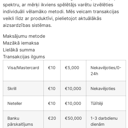
klink panel
spektru, ar mērķi ikviens spēlētājs varētu izvēlēties
individuāli vēlamāko metodi. Mēs veicam transakcijas
klink panel
veikli līdz ar produktīvi, pielietojot aktuālākās
aizsardzības sistēmas.
klink panel
Maksājumu metode
klink panel
Mazākā iemaksa
klink panel
Lielākā summa
Transakcijas ilgums
klink panel
Visa/Mastercard
€10
€5,000
Nekavējoties/0-
klink panel
24h
klink panel
Skrill
€10
€10,000
Nekavējoties
klink panel
klink panel
Neteller
€10
€10,000
Tūlītēji
klink
Banku
€20
€50,000
1-3 darbdienu
klink panel
pārskaitījums
dienām