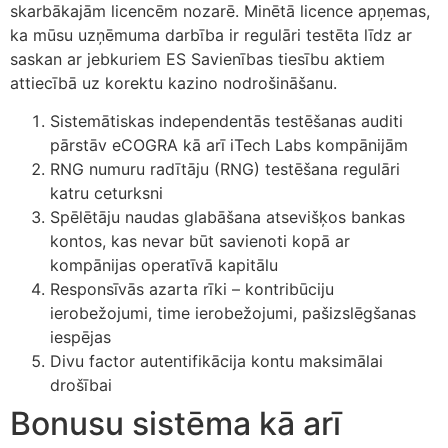
skarbākajām licencēm nozarē. Minētā licence apņemas,
ka mūsu uzņēmuma darbība ir regulāri testēta līdz ar
klink Panel
saskan ar jebkuriem ES Savienības tiesību aktiem
klink Panel
attiecībā uz korektu kazino nodrošināšanu.
klink Panel
Sistemātiskas independentās testēšanas auditi
pārstāv eCOGRA kā arī iTech Labs kompānijām
klink Panel
RNG numuru radītāju (RNG) testēšana regulāri
klink Panel
katru ceturksni
Spēlētāju naudas glabāšana atsevišķos bankas
klink Panel
kontos, kas nevar būt savienoti kopā ar
kompānijas operatīvā kapitālu
klink Panel
Responsīvās azarta rīki – kontribūciju
klink Panel
ierobežojumi, time ierobežojumi, pašizslēgšanas
iespējas
klink panel
Divu factor autentifikācija kontu maksimālai
klink panel
drošībai
Bonusu sistēma kā arī
klink panel