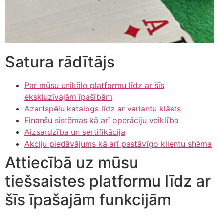
klink panel
klink panel
klink panel
Satura rādītājs
klink panel
Par mūsu unikālo platformu līdz ar šīs
klink panel
ekskluzīvajām īpašībām
klink panel
Azartspēļu katalogs līdz ar variantu klāsts
Finanšu sistēmas kā arī operāciju veiklība
klink panel
Aizsardzība un sertifikācija
klink panel
Akciju piedāvājums kā arī pastāvīgo klientu shēma
Attiecībā uz mūsu
link satın al
tiešsaistes platformu līdz ar
link satın al
šīs īpašajām funkcijām
klink panel
klink panel