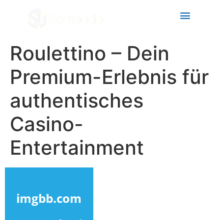
acklink panel
acklink panel
acklink paketleri
Roulettino – Dein
acklink
Premium-Erlebnis für
acklink
authentisches
acklink
Casino-
acklink
acklink panel
Entertainment
acklink panel
acklink panel
acklink panel
acklink panel