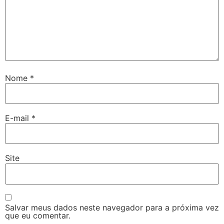
ojobet
arsbahis
ojobet giriş
ojobet
Nome
*
oliganbet giriş
oliganbet
E-mail
*
oliganbet giriş
randpashabet
Site
ojobet
ojobet
acklink Panel
Salvar meus dados neste navegador para a próxima vez
que eu comentar.
etwild