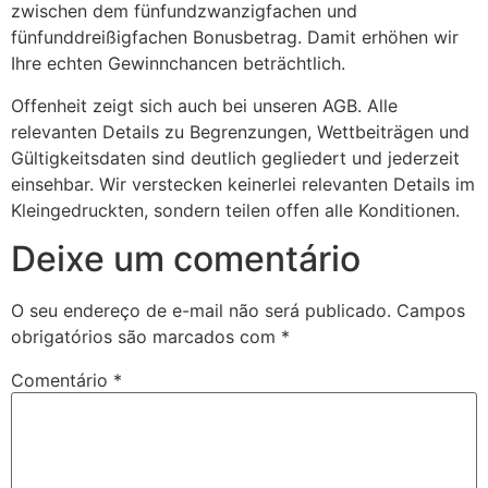
zwischen dem fünfundzwanzigfachen und
acklink giriş
fünfunddreißigfachen Bonusbetrag. Damit erhöhen wir
ay per sale
Ihre echten Gewinnchancen beträchtlich.
erabet
Offenheit zeigt sich auch bei unseren AGB. Alle
relevanten Details zu Begrenzungen, Wettbeiträgen und
ulibet
Gültigkeitsdaten sind deutlich gegliedert und jederzeit
oliganbet
einsehbar. Wir verstecken keinerlei relevanten Details im
Kleingedruckten, sondern teilen offen alle Konditionen.
acking Forum
Deixe um comentário
ojobet giriş
apanca escort
O seu endereço de e-mail não será publicado.
Campos
obrigatórios são marcados com
*
arsbahis
Comentário
*
ojobet giriş
oliganbet
ixbet