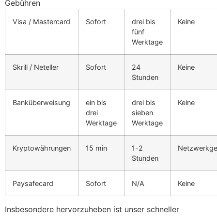
Gebühren
acklink panel
Visa / Mastercard
Sofort
drei bis
Keine
acklink panel
fünf
Werktage
acklink panel
acklink panel
Skrill / Neteller
Sofort
24
Keine
Stunden
acklink panel
acklink panel
Banküberweisung
ein bis
drei bis
Keine
drei
sieben
acklink panel
Werktage
Werktage
acklink panel
Kryptowährungen
15 min
1-2
Netzwerkge
acklink panel
Stunden
acklink panel
Paysafecard
Sofort
N/A
Keine
acklink
Insbesondere hervorzuheben ist unser schneller
acklink panel