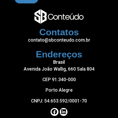
Contatos
contato@sbconteudo.com.br
Endereços
Brasil
Avenida João Wallig, 660 Sala 804
CEP 91.340-000
Porto Alegre
CNPJ: 54.653.592/0001-70