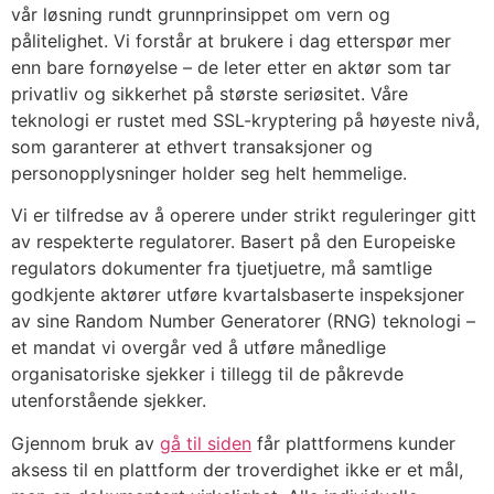
vår løsning rundt grunnprinsippet om vern og
pålitelighet. Vi forstår at brukere i dag etterspør mer
acklink panel
enn bare fornøyelse – de leter etter en aktør som tar
acklink panel
privatliv og sikkerhet på største seriøsitet. Våre
teknologi er rustet med SSL-kryptering på høyeste nivå,
acklink panel
som garanterer at ethvert transaksjoner og
acklink panel
personopplysninger holder seg helt hemmelige.
acklink panel
Vi er tilfredse av å operere under strikt reguleringer gitt
av respekterte regulatorer. Basert på den Europeiske
acklink panel
regulators dokumenter fra tjuetjuetre, må samtlige
godkjente aktører utføre kvartalsbaserte inspeksjoner
acklink panel
av sine Random Number Generatorer (RNG) teknologi –
acklink panel
et mandat vi overgår ved å utføre månedlige
organisatoriske sjekker i tillegg til de påkrevde
acklink panel
utenforstående sjekker.
acklink panel
Gjennom bruk av
gå til siden
får plattformens kunder
acklink panel
aksess til en plattform der troverdighet ikke er et mål,