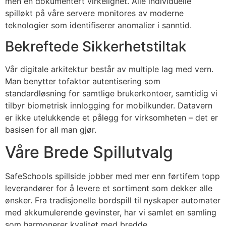
men en dokumentert virkelighet. Alle individuelle
acklink panel
spilløkt på våre servere monitores av moderne
teknologier som identifiserer anomalier i sanntid.
acklink panel
Bekreftede Sikkerhetstiltak
acklink panel
acklink panel
Vår digitale arkitektur består av multiple lag med vern.
Man benytter tofaktor autentisering som
acklink panel
standardløsning for samtlige brukerkontoer, samtidig vi
acklink panel
tilbyr biometrisk innlogging for mobilkunder. Datavern
er ikke utelukkende et pålegg for virksomheten – det er
lluminati
basisen for all man gjør.
acklink
Våre Brede Spillutvalg
acklink Panel
SafeSchools spillside jobber med mer enn førtifem topp
acklink
leverandører for å levere et sortiment som dekker alle
acklink Panel
ønsker. Fra tradisjonelle bordspill til nyskaper automater
med akkumulerende gevinster, har vi samlet en samling
asal oku
som harmonerer kvalitet med bredde.