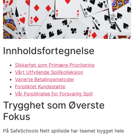
acklink panel
acklink panel
acklink panel
acklink panel
Innholdsfortegnelse
acklink panel
acklink panel
Sikkerhet som Primære Prioritering
Vårt Utfyllende Spillkolleksjon
acklink panel
Varierte Betalingsmetoder
Forpliktet Kundestøtte
acklink panel
Vår Forpliktelse for Forsvarlig Spill
acklink satın al
Trygghet som Øverste
acklink satın al
Fokus
acklink panel
På SafeSchools Nett spillside har teamet bygget hele
acklink panel