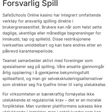
Forsvarlig Spill
acklink Panel
SafeSchools Online kasino har integrert omfattende
acklink Panel
verktøy for ansvarlig spilling direkte i
brukergrensesnittet. Brukere kan når som helst sette
acklink Panel
daglige, ukentlige eller månedlige begrensninger for
acklink Panel
innskudd, tap og spilletid. Disse restriksjonene
iverksettes umiddelbart og kan bare endres etter en
acklink Panel
påkrevd karanteneperiode.
acklink Panel
Teamet samarbeider aktivt med foreninger som
spesialiserer seg på spilling. Våre ansatte gjennomgår
acklink Panel
årlig opplæring i å gjenkjenne bekymringsfullt
acklink Panel
spilleatferd, og man gir selvekskluderingsalternativer
som strekker seg fra tjuefire timer til varig utelukkelse.
acklink panel
For virksomheten er bærekraftig fornøyelse ikke
acklink panel
utelukkende et regulatorisk krav – det er en moralsk
acklink panel
forpliktelse. Man vurderer plattformens suksess ikke