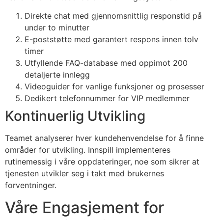
acklink panel
Direkte chat med gjennomsnittlig responstid på
under to minutter
acklink panel
E-poststøtte med garantert respons innen tolv
acklink panel
timer
Utfyllende FAQ-database med oppimot 200
acklink panel
detaljerte innlegg
Videoguider for vanlige funksjoner og prosesser
acklink panel
Dedikert telefonnummer for VIP medlemmer
acklink panel
Kontinuerlig Utvikling
acklink panel
Teamet analyserer hver kundehenvendelse for å finne
acklink panel
områder for utvikling. Innspill implementeres
rutinemessig i våre oppdateringer, noe som sikrer at
acklink panel
tjenesten utvikler seg i takt med brukernes
acklink satın al
forventninger.
acklink Panel
Våre Engasjement for
acklink Panel