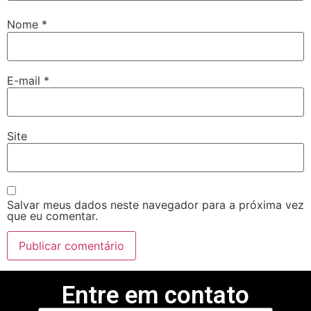
ojobet
Nome
*
oliganbet
izipal
E-mail
*
etpark
ojobet giriş
Site
oliganbet
oliganbet giriş
randpashabet
Salvar meus dados neste navegador para a próxima vez
que eu comentar.
oliganbet giriş
ojobet
acklink Panel
Entre em contato