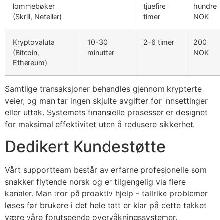
acklink panel
lommebøker
tjuefire
hundre
(Skrill, Neteller)
timer
NOK
acklink panel
Kryptovaluta
10-30
2-6 timer
200
acklink panel
(Bitcoin,
minutter
NOK
acklink panel
Ethereum)
acklink panel
Samtlige transaksjoner behandles gjennom krypterte
acklink panel
veier, og man tar ingen skjulte avgifter for innsettinger
eller uttak. Systemets finansielle prosesser er designet
acklink panel
for maksimal effektivitet uten å redusere sikkerhet.
acklink panel
Dedikert Kundestøtte
acklink panel
Vårt supportteam består av erfarne profesjonelle som
acklink panel
snakker flytende norsk og er tilgengelig via flere
kanaler. Man tror på proaktiv hjelp – tallrike problemer
acklink
løses før brukere i det hele tatt er klar på dette takket
acklink panel
være våre forutseende overvåkningssystemer.