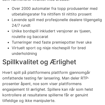
acklink Panel
Over 2000 automater fra topp produsenter med
utbetalingsrater fra nittifem til nittito prosent
acklink Panel
Levende spill med profesjonelle dealere tilgengelig
acklink panel
24/7 rundt
Unike bordspill inkludert versjoner av tjueen,
asal Oku
roulette og baccarat
acklink
Turneringer med faste premiepotter hver uke
Virtuelt sport og nisje nischespill for bred
acklink panel
underholdning
acklink panel
Spillkvalitet og Ærlighet
acklink panel
Hvert spill på plattformens plattform gjennomgår
acklink
omfattende testing før lansering. Man deler RTP-
prosenter åpent, noe som viser plattformens
acklink
engasjement til ærlighet. Spillere kan når som helst
kontrollere at resultatene spillerne får er genuint
acklink
tilfeldige og ikke manipulerte.
acklink panel