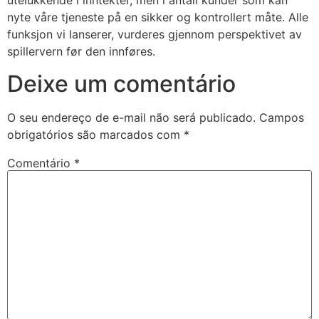
utelukkende i inntekter, men i antall kunder som kan
acklink giriş
nyte våre tjeneste på en sikker og kontrollert måte. Alle
funksjon vi lanserer, vurderes gjennom perspektivet av
ay per sale
spillervern før den innføres.
asacasino
Deixe um comentário
ulibet
asibom
O seu endereço de e-mail não será publicado.
Campos
obrigatórios são marcados com
*
acking Forum
Comentário
*
etpark giriş
apanca escort
arsbahis
oliganbet
oliganbet
ixbet