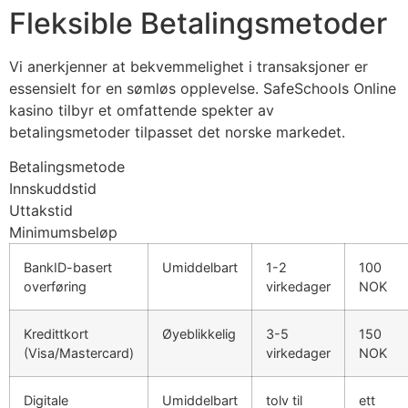
Fleksible Betalingsmetoder
acklink panel
Vi anerkjenner at bekvemmelighet i transaksjoner er
acklink
essensielt for en sømløs opplevelse. SafeSchools Online
acklink
kasino tilbyr et omfattende spekter av
betalingsmetoder tilpasset det norske markedet.
uy Hacklink
Betalingsmetode
acklink
Innskuddstid
acklink
Uttakstid
Minimumsbeløp
acklink satın al
BankID-basert
Umiddelbart
1-2
100
acklink panel
overføring
virkedager
NOK
acklink panel
Kredittkort
Øyeblikkelig
3-5
150
acklink panel
(Visa/Mastercard)
virkedager
NOK
acklink panel
Digitale
Umiddelbart
tolv til
ett