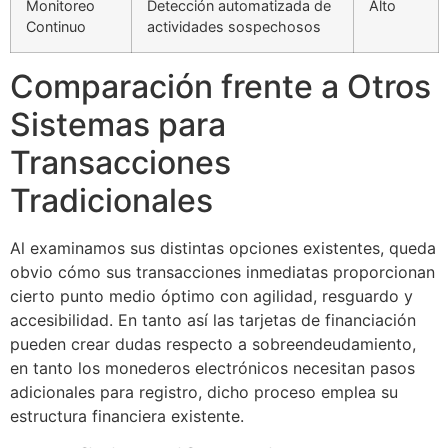
Monitoreo
Detección automatizada de
Alto
Continuo
actividades sospechosos
cklink Panel
cklink Panel
Comparación frente a Otros
cklink Panel
Sistemas para
cklink Panel
Transacciones
cklink Panel
Tradicionales
cklink Panel
Al examinamos sus distintas opciones existentes, queda
cklink Panel
obvio cómo sus transacciones inmediatas proporcionan
cierto punto medio óptimo con agilidad, resguardo y
cklink Panel
accesibilidad. En tanto así las tarjetas de financiación
cklink panel
pueden crear dudas respecto a sobreendeudamiento,
en tanto los monederos electrónicos necesitan pasos
cklink panel
adicionales para registro, dicho proceso emplea su
estructura financiera existente.
cklink panel