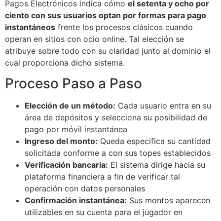
Pagos Electrónicos indica cómo
el setenta y ocho por
ciento con sus usuarios optan por formas para pago
cklink panel
instantáneos
frente los procesos clásicos cuando
cklink
operan en sitios con ocio online. Tal elección se
atribuye sobre todo con su claridad junto al dominio el
cklink
cual proporciona dicho sistema.
y Hacklink
Proceso Paso a Paso
cklink
Elección de un método:
Cada usuario entra en su
cklink
área de depósitos y selecciona su posibilidad de
pago por móvil instantánea
cklink satın al
Ingreso del monto:
Queda especifica su cantidad
cklink panel
solicitada conforme a con sus topes establecidos
Verificación bancaria:
El sistema dirige hacia su
cklink panel
plataforma financiera a fin de verificar tal
operación con datos personales
cklink panel
Confirmación instantánea:
Sus montos aparecen
cklink panel
utilizables en su cuenta para el jugador en