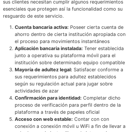
sus clientes necesitan cumplir algunos requerimientos
jobet
esenciales que protegen así la funcionalidad como su
resguardo de este servicio.
rsbahis
Cuenta bancaria activa:
Poseer cierta cuenta de
jobet
ahorro dentro de cierta institución apropiada con
jobet
el proceso para movimientos instantáneos
Aplicación bancaria instalada:
Tener establecida
liganbet giriş
junto a operativa su plataforma móvil para el
institución sobre determinado equipo compatible
liganbet
Mayoría de adultez legal:
Satisfacer conforme a
liganbet giriş
sus requerimientos para adultez establecidos
según su regulación actual para jugar sobre
andpashabet
actividades de azar
jobet
Confirmación para identidad:
Completar dicho
proceso de verificación para perfil dentro de la
jobet
plataforma a través de papeles oficial
Acceso con web estable:
Contar con con
cklink Panel
conexión a conexión móvil u WiFi a fin de llevar a
andpashabet