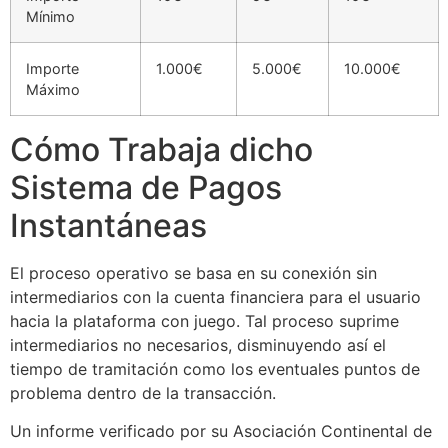
Mínimo
cklink Panel
cklink Panel
Importe
1.000€
5.000€
10.000€
Máximo
cklink panel
sal Oku
Cómo Trabaja dicho
Sistema de Pagos
cklink
Instantáneas
cklink panel
cklink panel
El proceso operativo se basa en su conexión sin
cklink panel
intermediarios con la cuenta financiera para el usuario
hacia la plataforma con juego. Tal proceso suprime
cklink
intermediarios no necesarios, disminuyendo así el
tiempo de tramitación como los eventuales puntos de
cklink
problema dentro de la transacción.
cklink
Un informe verificado por su Asociación Continental de
cklink panel