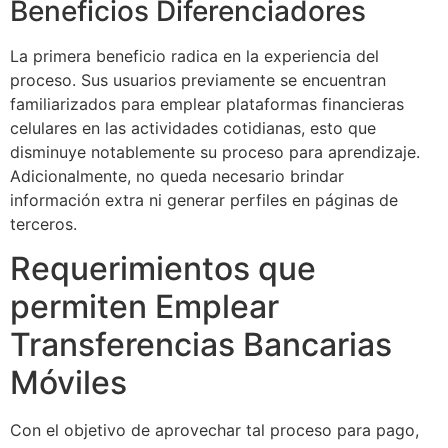
Beneficios Diferenciadores
cklink giriş
y per sale
La primera beneficio radica en la experiencia del
proceso. Sus usuarios previamente se encuentran
tebet
familiarizados para emplear plataformas financieras
libet
celulares en las actividades cotidianas, esto que
disminuye notablemente su proceso para aprendizaje.
liganbet
Adicionalmente, no queda necesario brindar
información extra ni generar perfiles en páginas de
cking Forum
terceros.
jobet giriş
Requerimientos que
panca escort
permiten Emplear
rsbahis
Transferencias Bancarias
jobet
Móviles
liganbet
Con el objetivo de aprovechar tal proceso para pago,
xbet