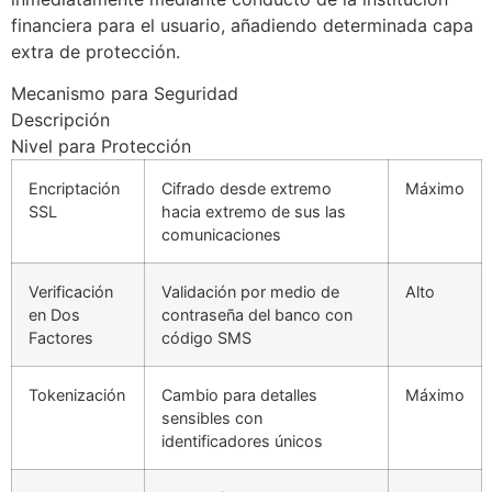
financiera para el usuario, añadiendo determinada capa
cklink panel
extra de protección.
cklink panel
Mecanismo para Seguridad
cklink panel
Descripción
Nivel para Protección
cklink panel
Encriptación
Cifrado desde extremo
Máximo
cklink panel
SSL
hacia extremo de sus las
comunicaciones
cklink panel
cklink panel
Verificación
Validación por medio de
Alto
en Dos
contraseña del banco con
cklink panel
Factores
código SMS
cklink panel
Tokenización
Cambio para detalles
Máximo
cklink satın al
sensibles con
identificadores únicos
cklink Panel
cklink Panel