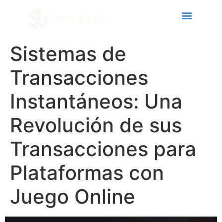
cklink panel
cklink panel
cklink paketleri
Sistemas de
cklink
Transacciones
cklink
Instantáneos: Una
cklink
Revolución de sus
cklink
cklink panel
Transacciones para
cklink panel
Plataformas con
cklink panel
Juego Online
cklink panel
cklink panel