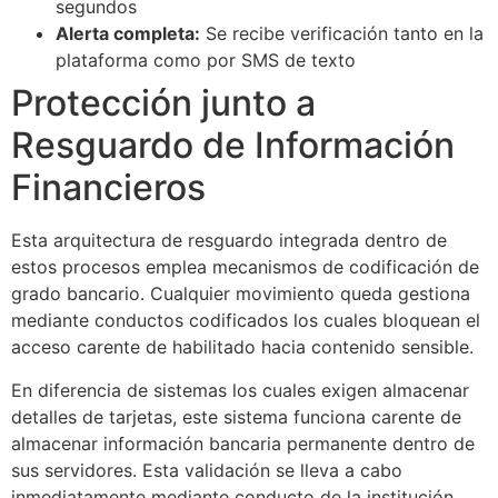
segundos
cklink panel
Alerta completa:
Se recibe verificación tanto en la
cklink panel
plataforma como por SMS de texto
Protección junto a
cklink panel
Resguardo de Información
cklink panel
Financieros
cklink panel
cklink panel
Esta arquitectura de resguardo integrada dentro de
estos procesos emplea mecanismos de codificación de
cklink panel
grado bancario. Cualquier movimiento queda gestiona
cklink panel
mediante conductos codificados los cuales bloquean el
acceso carente de habilitado hacia contenido sensible.
cklink panel
En diferencia de sistemas los cuales exigen almacenar
cklink panel
detalles de tarjetas, este sistema funciona carente de
cklink
almacenar información bancaria permanente dentro de
sus servidores. Esta validación se lleva a cabo
cklink panel
inmediatamente mediante conducto de la institución