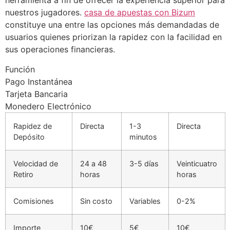
herramienta a fin de ofrecer la experiencia superior para
cklink panel
nuestros jugadores.
casa de apuestas con Bizum
constituye una entre las opciones más demandadas de
cklink panel
usuarios quienes priorizan la rapidez con la facilidad en
cklink panel
sus operaciones financieras.
cklink panel
Función
Pago Instantánea
cklink panel
Tarjeta Bancaria
cklink panel
Monedero Electrónico
luminati
Rapidez de
Directa
1-3
Directa
Depósito
minutos
cklink
cklink Panel
Velocidad de
24 a 48
3-5 días
Veinticuatro
Retiro
horas
horas
cklink
Comisiones
Sin costo
Variables
0-2%
cklink Panel
sal oku
Importe
10€
5€
10€