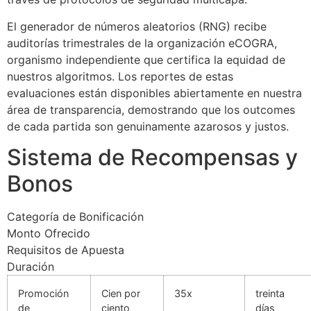
klink panel
El generador de números aleatorios (RNG) recibe
auditorías trimestrales de la organización eCOGRA,
klink panel
organismo independiente que certifica la equidad de
klink panel
nuestros algoritmos. Los reportes de estas
evaluaciones están disponibles abiertamente en nuestra
klink panel
área de transparencia, demostrando que los outcomes
klink panel
de cada partida son genuinamente azarosos y justos.
klink panel
Sistema de Recompensas y
klink panel
Bonos
klink panel
Categoría de Bonificación
klink panel
Monto Ofrecido
Requisitos de Apuesta
klink satın al
Duración
klink Panel
Promoción
Cien por
35x
treinta
de
ciento
días
klink Panel