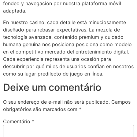
fondeo y navegación por nuestra plataforma móvil
adaptada.
En nuestro casino, cada detalle está minuciosamente
diseñado para rebasar expectativas. La mezcla de
tecnología avanzada, contenido premium y cuidado
humana genuina nos posiciona posiciona como modelo
en el competitivo mercado del entretenimiento digital.
Cada experiencia representa una ocasión para
descubrir por qué miles de usuarios confían en nosotros
como su lugar predilecto de juego en línea.
Deixe um comentário
O seu endereço de e-mail não será publicado.
Campos
obrigatórios são marcados com
*
Comentário
*