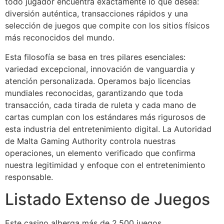
todo jugador encuentra exactamente lo que desea:
diversión auténtica, transacciones rápidos y una
klink panel
selección de juegos que compite con los sitios físicos
más reconocidos del mundo.
klink panel
Esta filosofía se basa en tres pilares esenciales:
klink panel
variedad excepcional, innovación de vanguardia y
klink panel
atención personalizada. Operamos bajo licencias
mundiales reconocidas, garantizando que toda
klink panel
transacción, cada tirada de ruleta y cada mano de
klink panel
cartas cumplan con los estándares más rigurosos de
esta industria del entretenimiento digital. La Autoridad
klink panel
de Malta Gaming Authority controla nuestras
operaciones, un elemento verificado que confirma
klink panel
nuestra legitimidad y enfoque con el entretenimiento
klink panel
responsable.
klink panel
Listado Extenso de Juegos
klink panel
Este casino alberga más de 2,500 juegos