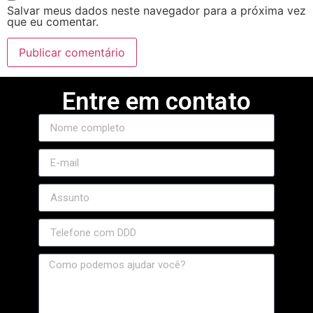
Salvar meus dados neste navegador para a próxima vez
que eu comentar.
Entre em contato