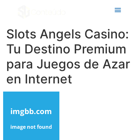
klink panel
klink panel
klink paketleri
Slots Angels Casino:
klink
Tu Destino Premium
klink
para Juegos de Azar
klink
en Internet
klink
klink panel
klink panel
klink panel
klink panel
klink panel