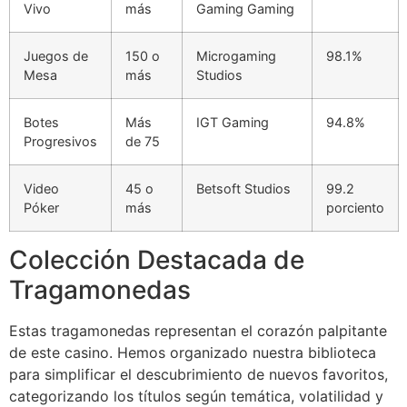
Vivo
más
Gaming Gaming
klink Panel
klink Panel
Juegos de
150 o
Microgaming
98.1%
Mesa
más
Studios
klink panel
Botes
Más
IGT Gaming
94.8%
al Oku
Progresivos
de 75
klink
Video
45 o
Betsoft Studios
99.2
klink panel
Póker
más
porciento
klink panel
Colección Destacada de
klink panel
Tragamonedas
klink
Estas tragamonedas representan el corazón palpitante
klink
de este casino. Hemos organizado nuestra biblioteca
klink
para simplificar el descubrimiento de nuevos favoritos,
categorizando los títulos según temática, volatilidad y
klink panel