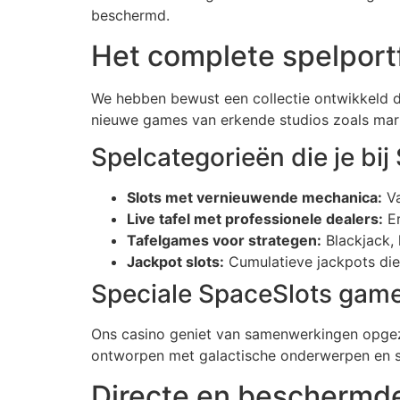
beschermd.
Het complete spelportf
We hebben bewust een collectie ontwikkeld di
nieuwe games van erkende studios zoals mar
Spelcategorieën die je bij
Slots met vernieuwende mechanica:
Va
Live tafel met professionele dealers:
Er
Tafelgames voor strategen:
Blackjack, 
Jackpot slots:
Cumulatieve jackpots di
Speciale SpaceSlots gam
Ons casino geniet van samenwerkingen opgeze
ontworpen met galactische onderwerpen en spe
Directe en beschermde