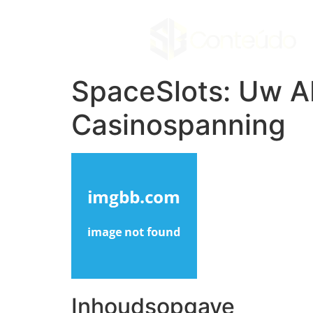
ri
SpaceSlots: Uw Ab
Casinospanning
Inhoudsopgave