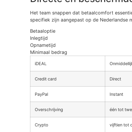
Het team snappen dat betaalcomfort essentie
specifiek zijn aangepast op de Nederlandse m
Betaaloptie
Inlegtijd
Opnametijd
Minimaal bedrag
iDEAL
Onmiddellij
Credit card
Direct
PayPal
Instant
Overschrijving
één tot tw
Crypto
vijftien tot