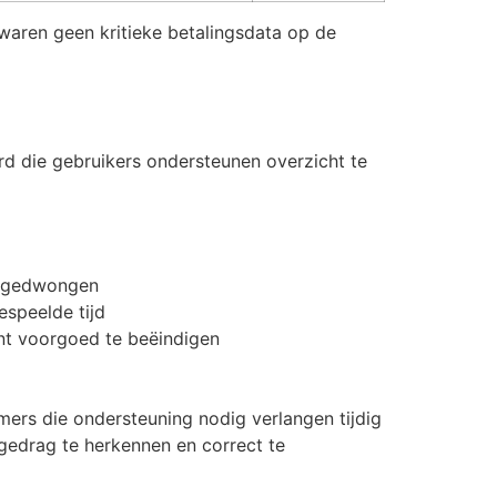
waren geen kritieke betalingsdata op de
rd die gebruikers ondersteunen overzicht te
 afgedwongen
espeelde tijd
unt voorgoed te beëindigen
ers die ondersteuning nodig verlangen tijdig
lgedrag te herkennen en correct te