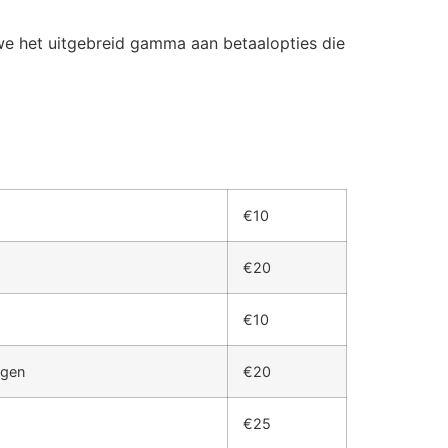
we het uitgebreid gamma aan betaalopties die
€10
€20
€10
agen
€20
€25