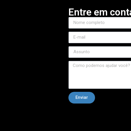
Entre em cont
Enviar