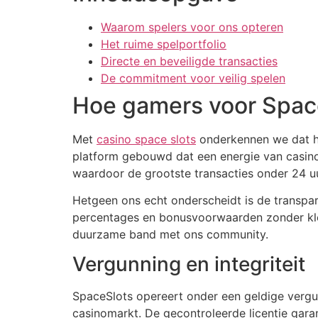
Waarom spelers voor ons opteren
Het ruime spelportfolio
Directe en beveiligde transacties
De commitment voor veilig spelen
Hoe gamers voor Spac
Met
casino space slots
onderkennen we dat he
platform gebouwd dat een energie van casino’
waardoor de grootste transacties onder 24 uur
Hetgeen ons echt onderscheidt is de transpar
percentages en bonusvoorwaarden zonder klein
duurzame band met ons community.
Vergunning en integriteit
SpaceSlots opereert onder een geldige vergun
casinomarkt. De gecontroleerde licentie gara