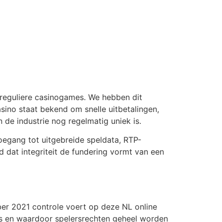
reguliere casinogames. We hebben dit
sino staat bekend om snelle uitbetalingen,
 de industrie nog regelmatig uniek is.
oegang tot uitgebreide speldata, RTP-
 dat integriteit de fundering vormt van een
ber 2021 controle voert op deze NL online
els en waardoor spelersrechten geheel worden