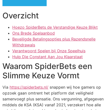
cklink panel
Overzicht
cklink panel
cklink panel
Hoezo SpiderBets de Verstandige Keuze Blijkt
Ons Brede Spelaanbod
cklink panel
Beveiligde Betalingsopties plus Razendsnelle
cklink panel
Withdrawals
Verantwoord Spelen bij Onze Speelhuis
cklink panel
Hulp Die Constant Aan Jou Klaarstaat
cklink panel
Waarom SpiderBets een
cklink panel
Slimme Keuze Vormt
klink satın al
Via
https://spiderbets.nl/
snappen wij hoe gamers op
klink satın al
opzoek gaan omtrent het platform dat veiligheid
samenvoegt plus sensatie. Ons vergunning, afgegeven
cklink panel
middels de KSA (KSA) vanaf 2021, verzekert hoe alle
cklink panel