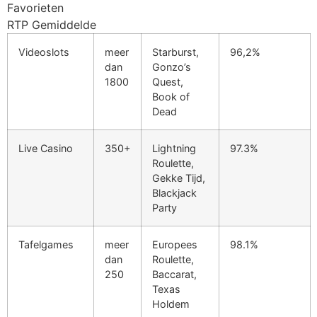
Favorieten
cklink Panel
RTP Gemiddelde
cklink Panel
Videoslots
meer
Starburst,
96,2%
dan
Gonzo’s
cklink panel
1800
Quest,
Book of
sal Oku
Dead
cklink
Live Casino
350+
Lightning
97.3%
cklink panel
Roulette,
Gekke Tijd,
cklink panel
Blackjack
cklink panel
Party
cklink
Tafelgames
meer
Europees
98.1%
dan
Roulette,
cklink
250
Baccarat,
cklink
Texas
Holdem
cklink panel