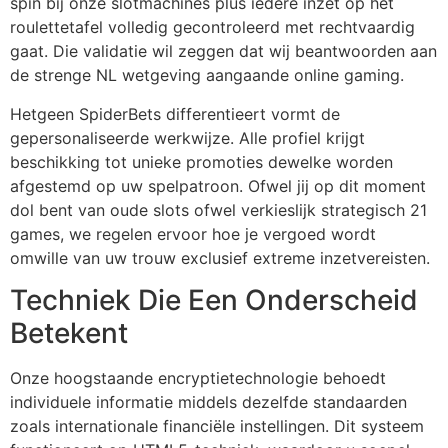
spin bij onze slotmachines plus iedere inzet op het
roulettetafel volledig gecontroleerd met rechtvaardig
cklink panel
gaat. Die validatie wil zeggen dat wij beantwoorden aan
de strenge NL wetgeving aangaande online gaming.
cklink panel
Hetgeen SpiderBets differentieert vormt de
cklink panel
gepersonaliseerde werkwijze. Alle profiel krijgt
cklink panel
beschikking tot unieke promoties dewelke worden
afgestemd op uw spelpatroon. Ofwel jij op dit moment
cklink panel
dol bent van oude slots ofwel verkieslijk strategisch 21
cklink panel
games, we regelen ervoor hoe je vergoed wordt
omwille van uw trouw exclusief extreme inzetvereisten.
cklink panel
Techniek Die Een Onderscheid
cklink panel
Betekent
cklink panel
Onze hoogstaande encryptietechnologie behoedt
cklink panel
individuele informatie middels dezelfde standaarden
cklink panel
zoals internationale financiële instellingen. Dit systeem