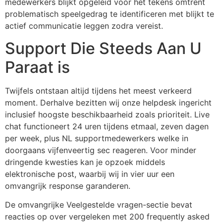
medewerkers blijkt opgeleid voor het tekens omtrent
klink giriş
problematisch speelgedrag te identificeren met blijkt te
y per sale
actief communicatie leggen zodra vereist.
sacasino
Support Die Steeds Aan U
Paraat is
ibet
sibom
Twijfels ontstaan altijd tijdens het meest verkeerd
cking Forum
moment. Derhalve bezitten wij onze helpdesk ingericht
inclusief hoogste beschikbaarheid zoals prioriteit. Live
park giriş
chat functioneert 24 uren tijdens etmaal, zeven dagen
per week, plus NL supportmedewerkers welke in
panca escort
doorgaans vijfenveertig sec reageren. Voor minder
rsbahis
dringende kwesties kan je opzoek middels
elektronische post, waarbij wij in vier uur een
liganbet
omvangrijk response garanderen.
liganbet
De omvangrijke Veelgestelde vragen-sectie bevat
bet
reacties op over vergeleken met 200 frequently asked