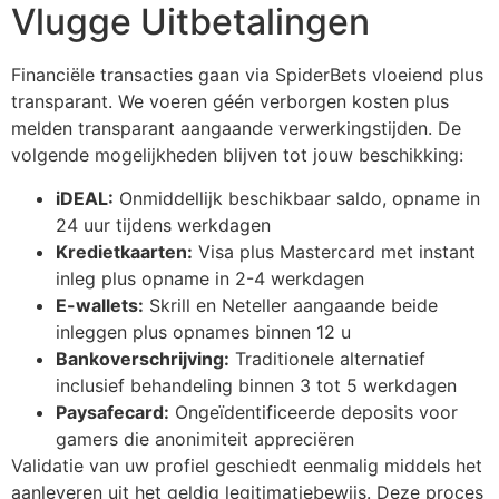
Vlugge Uitbetalingen
cklink panel
cklink panel
Financiële transacties gaan via SpiderBets vloeiend plus
cklink panel
transparant. We voeren géén verborgen kosten plus
melden transparant aangaande verwerkingstijden. De
cklink panel
volgende mogelijkheden blijven tot jouw beschikking:
cklink panel
iDEAL:
Onmiddellijk beschikbaar saldo, opname in
24 uur tijdens werkdagen
cklink panel
Kredietkaarten:
Visa plus Mastercard met instant
cklink panel
inleg plus opname in 2-4 werkdagen
E-wallets:
Skrill en Neteller aangaande beide
cklink panel
inleggen plus opnames binnen 12 u
cklink panel
Bankoverschrijving:
Traditionele alternatief
inclusief behandeling binnen 3 tot 5 werkdagen
cklink panel
Paysafecard:
Ongeïdentificeerde deposits voor
gamers die anonimiteit appreciëren
cklink
Validatie van uw profiel geschiedt eenmalig middels het
cklink panel
aanleveren uit het geldig legitimatiebewijs. Deze proces