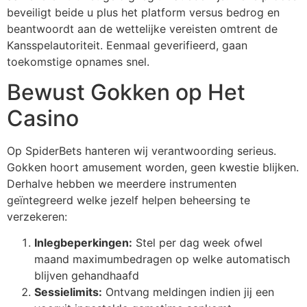
beveiligt beide u plus het platform versus bedrog en
cklink panel
beantwoordt aan de wettelijke vereisten omtrent de
cklink panel
Kansspelautoriteit. Eenmaal geverifieerd, gaan
toekomstige opnames snel.
cklink panel
Bewust Gokken op Het
cklink panel
Casino
cklink panel
cklink panel
Op SpiderBets hanteren wij verantwoording serieus.
Gokken hoort amusement worden, geen kwestie blijken.
cklink panel
Derhalve hebben we meerdere instrumenten
geïntegreerd welke jezelf helpen beheersing te
cklink panel
verzekeren:
cklink panel
Inlegbeperkingen:
Stel per dag week ofwel
klink satın al
maand maximumbedragen op welke automatisch
blijven gehandhaafd
cklink Panel
Sessielimits:
Ontvang meldingen indien jij een
cklink Panel