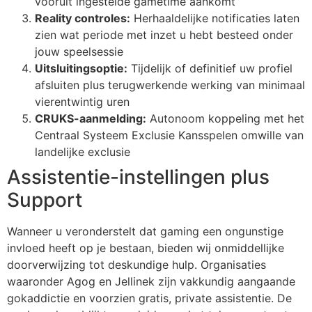
vooruit ingestelde gametime aankomt
Reality controles:
Herhaaldelijke notificaties laten
cklink Panel
zien wat periode met inzet u hebt besteed onder
jouw speelsessie
cklink Panel
Uitsluitingsoptie:
Tijdelijk of definitief uw profiel
cklink Panel
afsluiten plus terugwerkende werking van minimaal
vierentwintig uren
cklink Panel
CRUKS-aanmelding:
Autonoom koppeling met het
cklink Panel
Centraal Systeem Exclusie Kansspelen omwille van
landelijke exclusie
cklink Panel
Assistentie-instellingen plus
cklink Panel
Support
cklink Panel
Wanneer u veronderstelt dat gaming een ongunstige
cklink panel
invloed heeft op je bestaan, bieden wij onmiddellijke
doorverwijzing tot deskundige hulp. Organisaties
cklink panel
waaronder Agog en Jellinek zijn vakkundig aangaande
cklink panel
gokaddictie en voorzien gratis, private assistentie. De