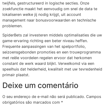
twijfels, gestructureerd in logische secties. Onze
jobet
zoekfunctie maakt het eenvoudig om snel de data te
lokaliseren welke jij nodig krijgt, uit account
liganbet
management naar bonusvoorwaarden en technische
ipal
problemen.
tpark
SpiderBets zal investeren middels optimalisaties die uw
game-ervaring richting een beter niveau heffen.
obet giriş
Frequente aanpassingen van het spelportfolio,
liganbet
seizoensgebonden promoties en een trouwprogramma
met reële voordelen regelen ervoor dat herkomen
iganbet giriş
constant de werk waard blijkt. Verwelkomd via een
speelhuis dat helderheid, kwaliteit met uw tevredenheid
andpashabet
primair plaatst.
iganbet giriş
Deixe um comentário
jobet
cklink Panel
O seu endereço de e-mail não será publicado.
Campos
obrigatórios são marcados com
*