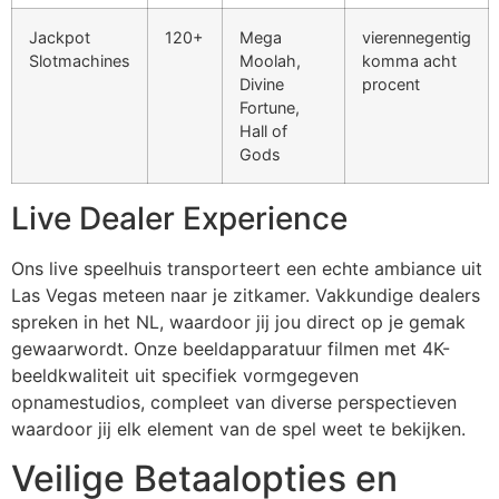
Jackpot
120+
Mega
vierennegentig
cklink panel
Slotmachines
Moolah,
komma acht
cklink
Divine
procent
Fortune,
cklink
Hall of
Gods
y Hacklink
Live Dealer Experience
cklink
cklink
Ons live speelhuis transporteert een echte ambiance uit
Las Vegas meteen naar je zitkamer. Vakkundige dealers
klink satın al
spreken in het NL, waardoor jij jou direct op je gemak
cklink panel
gewaarwordt. Onze beeldapparatuur filmen met 4K-
beeldkwaliteit uit specifiek vormgegeven
cklink panel
opnamestudios, compleet van diverse perspectieven
cklink panel
waardoor jij elk element van de spel weet te bekijken.
Veilige Betaalopties en
cklink panel