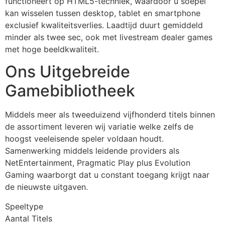
functioneert op HTML5-techniek, waardoor u soepel
cklink panel
kan wisselen tussen desktop, tablet en smartphone
cklink panel
exclusief kwaliteitsverlies. Laadtijd duurt gemiddeld
minder als twee sec, ook met livestream dealer games
cklink panel
met hoge beeldkwaliteit.
cklink panel
Ons Uitgebreide
cklink panel
Gamebibliotheek
cklink panel
Middels meer als tweeduizend vijfhonderd titels binnen
uminati
de assortiment leveren wij variatie welke zelfs de
hoogst veeleisende speler voldaan houdt.
cklink
Samenwerking middels leidende providers als
cklink Panel
NetEntertainment, Pragmatic Play plus Evolution
Gaming waarborgt dat u constant toegang krijgt naar
cklink
de nieuwste uitgaven.
cklink Panel
Speeltype
sal oku
Aantal Titels