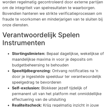
worden regelmatig gecontroleerd door externe partijen
om de integriteit van spelresultaten te waarborgen.
link panel
Bovendien hanteren we strikte verificatieprocessen om
link
fraude te voorkomen en minderjarigen van te sluiten bij
onze diensten.
link
Verantwoordelijk Spelen
Hacklink
Instrumenten
link
Stortingslimieten:
Bepaal dagelijkse, wekelijkse of
link
maandelijkse maxima in voor je deposits om
link satın al
budgetbeheersing te behouden
Speeltijdbegrenzing:
Ontvang notificaties na ‘n
link panel
door je ingestelde speelduur ter verantwoordelijk
link panel
speelgedrag te bevorderen
Self-exclusion:
Blokkeer jezelf tijdelijk of
link panel
permanent uit van het platform met onmiddellijke
effectuering van de uitsluiting
link panel
Realiteitscheck:
Krijg regelmatig inzicht in jouw