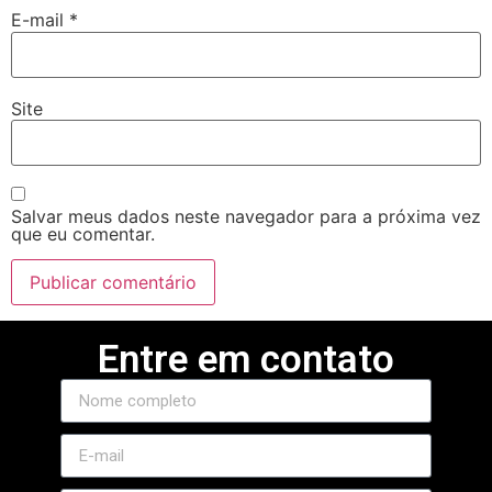
E-mail
*
Site
Salvar meus dados neste navegador para a próxima vez
que eu comentar.
Entre em contato