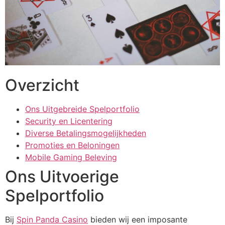
link panel
link panel
link panel
link panel
Overzicht
link panel
link panel
Ons Uitgebreide Spelportfolio
Security en Licentering
link panel
Diverse Betalingsmogelijkheden
Promoties en Beloningen
link panel
Mobile Gaming Beleving
link satın al
Ons Uitvoerige
link satın al
Spelportfolio
link panel
Bij
Spin Panda Casino
bieden wij een imposante
link panel