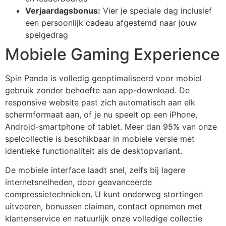
Verjaardagsbonus:
Vier je speciale dag inclusief
bet
een persoonlijk cadeau afgestemd naar jouw
ganbet
spelgedrag
Mobiele Gaming Experience
pal
park
Spin Panda is volledig geoptimaliseerd voor mobiel
bet giriş
gebruik zonder behoefte aan app-download. De
responsive website past zich automatisch aan elk
ganbet
schermformaat aan, of je nu speelt op een iPhone,
Android-smartphone of tablet. Meer dan 95% van onze
ganbet giriş
spelcollectie is beschikbaar in mobiele versie met
ndpashabet
identieke functionaliteit als de desktopvariant.
ganbet giriş
De mobiele interface laadt snel, zelfs bij lagere
internetsnelheden, door geavanceerde
bet
compressietechnieken. U kunt onderweg stortingen
link Panel
uitvoeren, bonussen claimen, contact opnemen met
klantenservice en natuurlijk onze volledige collectie