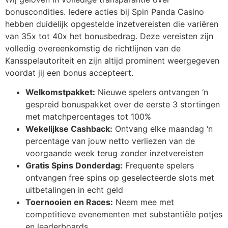
link giriş
bonuscondities. Iedere acties bij Spin Panda Casino
hebben duidelijk opgestelde inzetvereisten die variëren
per sale
van 35x tot 40x het bonusbedrag. Deze vereisten zijn
acasino
volledig overeenkomstig de richtlijnen van de
Kansspelautoriteit en zijn altijd prominent weergegeven
bet
voordat jij een bonus accepteert.
ibom
Welkomstpakket:
Nieuwe spelers ontvangen ‘n
king Forum
gespreid bonuspakket over de eerste 3 stortingen
met matchpercentages tot 100%
ark giriş
Wekelijkse Cashback:
Ontvang elke maandag ‘n
percentage van jouw netto verliezen van de
anca escort
voorgaande week terug zonder inzetvereisten
sbahis
Gratis Spins Donderdag:
Frequente spelers
ontvangen free spins op geselecteerde slots met
ganbet
uitbetalingen in echt geld
ganbet
Toernooien en Races:
Neem mee met
competitieve evenementen met substantiële potjes
et
en leaderboards