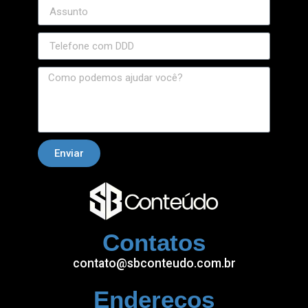
Enviar
Contatos
contato@sbconteudo.com.br
Endereços